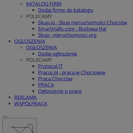
KATALOG FIRM
Dodaj firmę do katalogu
POLECAMY
Skup.io - Skup nieruchomości Chorzów
SmartHalls.com - Budowa Hal
Skup - nieruchomosci.org
OGŁOSZENIA
OGŁOSZENIA
Dodaj ogłoszenie
POLECAMY
Protocol IT
Pracuj.pl - praca w Chorzowie
Praca Chorzów
PRACA
Ogłoszenie o pracę
REKLAMA
WSPÓŁPRACA