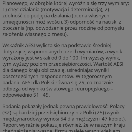
Planowego, w obrębie której wyróżnia się trzy wymiary:
1) chęć działania (motywacja i determinacja), 2)
zdolność do podjęcia działania (ocena własnych
umiejętności i możliwości), 3) odporność na naciski z
otoczenia (np. odwodzenie przez rodzinę od pomysłu
założenia własnego biznesu).
Wskaźnik AESI wylicza się na podstawie średniej
dotyczącej wspomnianych trzech wymiarów, a wynik
wyrażony jest w skali od 0 do 100. Im wyższy wynik,
tym wyższy poziom przedsiębiorczości. Wartość AESI
dla danego kraju oblicza się, uśredniając wyniki
poszczególnych respondentów. W tegorocznym
badaniu AESI dla Polski równa się 29, co znacznie
odbiega od wyniku światowego i europejskiego –
odpowiednio 51 i 45.
Badania pokazały jednak pewną prawidłowość: Polacy
(32) są bardziej przedsiębiorczy niż Polki (25) (wynik
międzynarodowy wynosi 54 dla mężczyzn i 47 kobiet).
Raport wyraźnie pokazuje również, że w naszym kraju
chęć założenia własnej firmy maleje wraz z wiekiem.