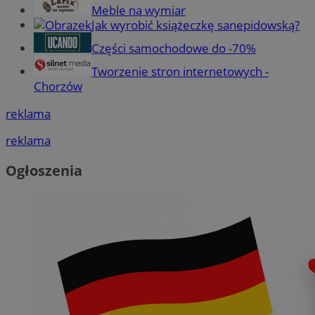
Meble na wymiar
Jak wyrobić książeczkę sanepidowską?
Części samochodowe do -70%
Tworzenie stron internetowych -
Chorzów
reklama
reklama
Ogłoszenia