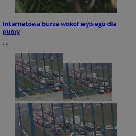
Internetowa burza wokół wybiegu dla
pumy
65