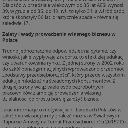
Dla osób w przedziale wiekowym do 35 lat AESI wynosi
39, w grupie od 35. do 49. r.ż. to tylko 34, a wśród osób,
które skończyły 50 lat, drastycznie spada – równa się
zaledwie 17.
Zalety i wady prowadzenia własnego biznesu w
Polsce
Trudno jednoznacznie odpowiedzieć na pytanie, czy
wnioski, jakie wypływają z raportu, to efekt złej edukacji
czy uwarunkowania rynku. Z jednej strony w 2002 roku
do szkół ponadgimnazjalnych wprowadzono przedmiot
„podstawy przedsiębiorczości”, który przede wszystkim
edukuje młodzież na świadomych konsumentów. Z
drugiej strony wciąż wiele osób bezrobotnych i
pracowników z ambicją prowadzenia własnej
działalności po prostu boi się założyć biznes.
Jakie informacje o motywacjach i barierach Polaków w
założeniu własnej firmy znaleźć można w Światowym
Raporcie Amway na Temat Przedsiębiorczości 2015? Co
ciekawe, ogólne pozytywne podejście do