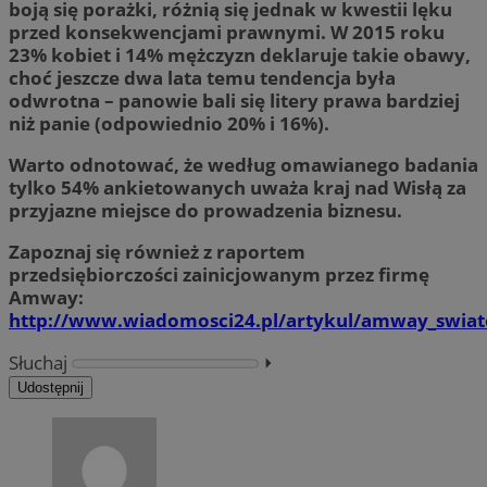
boją się porażki, różnią się jednak w kwestii lęku
przed konsekwencjami prawnymi. W 2015 roku
23% kobiet i 14% mężczyzn deklaruje takie obawy,
choć jeszcze dwa lata temu tendencja była
odwrotna – panowie bali się litery prawa bardziej
niż panie (odpowiednio 20% i 16%).
Warto odnotować, że według omawianego badania
tylko 54% ankietowanych uważa kraj nad Wisłą za
przyjazne miejsce do prowadzenia biznesu.
Zapoznaj się również z raportem
przedsiębiorczości zainicjowanym przez firmę
Amway:
http://www.wiadomosci24.pl/artykul/amway_swiatow
Słuchaj
⏵︎
Udostępnij