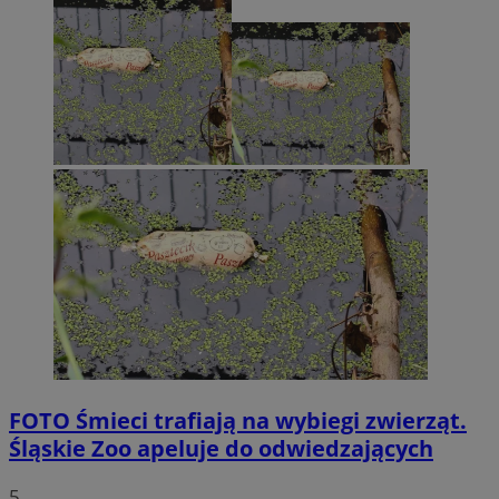
FOTO
Śmieci trafiają na wybiegi zwierząt.
Śląskie Zoo apeluje do odwiedzających
5