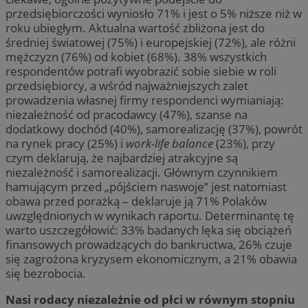
przedsiębiorczości wyniosło 71% i jest o 5% niższe niż w
roku ubiegłym. Aktualna wartość zbliżona jest do
średniej światowej (75%) i europejskiej (72%), ale różni
mężczyzn (76%) od kobiet (68%). 38% wszystkich
respondentów potrafi wyobrazić sobie siebie w roli
przedsiębiorcy, a wśród najważniejszych zalet
prowadzenia własnej firmy respondenci wymianiają:
niezależność od pracodawcy (47%), szanse na
dodatkowy dochód (40%), samorealizację (37%), powrót
na rynek pracy (25%) i
work-life balance
(23%), przy
czym deklarują, że najbardziej atrakcyjne są
niezależność i samorealizacji. Głównym czynnikiem
hamującym przed „pójściem naswoje” jest natomiast
obawa przed porażką – deklaruje ją 71% Polaków
uwzględnionych w wynikach raportu. Determinantę tę
warto uszczegółowić: 33% badanych lęka się obciążeń
finansowych prowadzących do bankructwa, 26% czuje
się zagrożona kryzysem ekonomicznym, a 21% obawia
się bezrobocia.
Nasi rodacy niezależnie od płci w równym stopniu