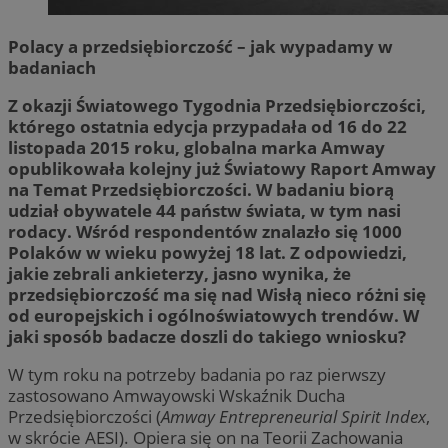
Polacy a przedsiębiorczość – jak wypadamy w
badaniach
Z okazji Światowego Tygodnia Przedsiębiorczości,
którego ostatnia edycja przypadała od 16 do 22
listopada 2015 roku, globalna marka Amway
opublikowała kolejny już Światowy Raport Amway
na Temat Przedsiębiorczości. W badaniu biorą
udział obywatele 44 państw świata, w tym nasi
rodacy. Wśród respondentów znalazło się 1000
Polaków w wieku powyżej 18 lat. Z odpowiedzi,
jakie zebrali ankieterzy, jasno wynika, że
przedsiębiorczość ma się nad Wisłą nieco różni się
od europejskich i ogólnoświatowych trendów. W
jaki sposób badacze doszli do takiego wniosku?
W tym roku na potrzeby badania po raz pierwszy
zastosowano Amwayowski Wskaźnik Ducha
Przedsiębiorczości (
Amway Entrepreneurial Spirit Index
,
w skrócie AESI). Opiera się on na Teorii Zachowania