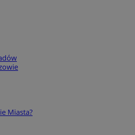
adów
rzowie
ie Miasta?