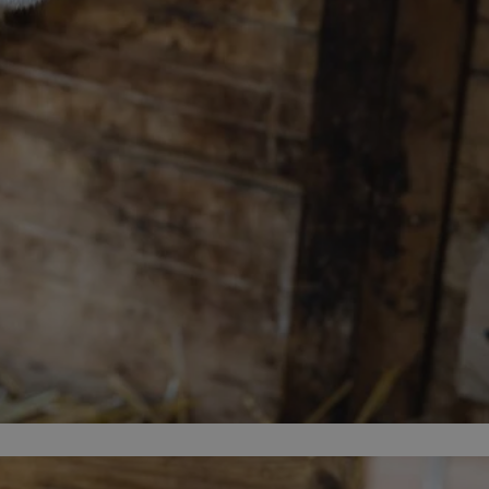
entyfikator sesji.
entyfikator sesji.
entyfikator sesji.
rzez usługę Cookie-
preferencji
 na pliki cookie.
ookie Cookie-
niania ludzi i
trony internetowej,
e ważnych raportów
ryny internetowej.
nformacje o zgodzie
ncjach dotyczących
ia z witryny.
olityki prywatności
ich przestrzeganie
temu użytkownik nie
woich preferencji,
 z regulacjami
erów obsługuje
ekście
lu optymalizacji