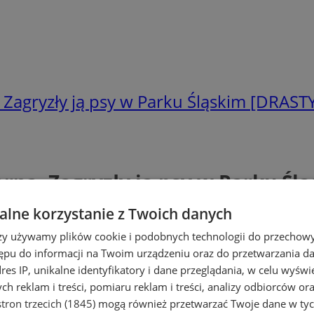
. Zagryzły ją psy w Parku Śląskim [DRAS
arna. Zagryzły ją psy w Parku Ś
lne korzystanie z Twoich danych
rzy używamy plików cookie i podobnych technologii do przechow
ępu do informacji na Twoim urządzeniu oraz do przetwarzania 
dres IP, unikalne identyfikatory i dane przeglądania, w celu wyświ
h reklam i treści, pomiaru reklam i treści, analizy odbiorców or
tron trzecich (1845)
mogą również przetwarzać Twoje dane w tych