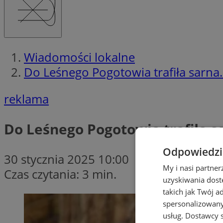
Wiadomości lokalne
Do Leśnego Pogotowia trafiła sarna
reklama
Do Leśnego Pogotowia trafiła s
Odpowiedzia
30 stycznia 2025 10:00
My i nasi partne
Czas czytania: 3 min.
uzyskiwania dost
takich jak Twój a
spersonalizowanyc
usług.
Dostawcy s