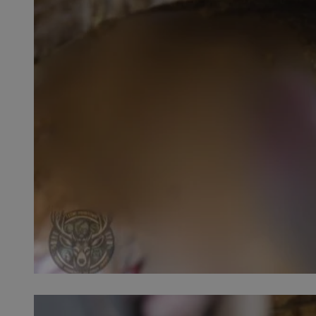
QeSessID
MvSessID
SessID
CookieScriptConse
__cf_bm
VISITOR_PRIVACY_
INGRESSCOOKIE