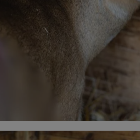
mojchorzow.pl
1 rok
Ten plik cookie przechowuje id
mojchorzow.pl
1 rok
Ten plik cookie przechowuje id
mojchorzow.pl
1 rok
Ten plik cookie przechowuje id
nt
4 tygodnie 2 dni
Ten plik cookie jest używany p
CookieScript
Script.com do zapamiętywania 
mojchorzow.pl
dotyczących zgody użytkownika
Jest to konieczne, aby baner c
Script.com działał poprawnie.
29 minut 53
Ten plik cookie służy do rozróż
Cloudflare Inc.
sekundy
botów. Jest to korzystne dla s
.temu.com
ponieważ umożliwia tworzeni
na temat korzystania z jej wit
METADATA
5 miesięcy 4
Ten plik cookie przechowuje i
YouTube
tygodnie
użytkownika oraz jego prefere
.youtube.com
prywatności podczas korzystan
Rejestruje wybory dotyczące p
Google Privacy Policy
i ustawień zgody, zapewniając 
w kolejnych wizytach. Dzięki 
musi ponownie konfigurować s
co zwiększa wygodę i zgodność
ochrony danych.
Sesja
Rejestruje, który klaster serw
NGINX Inc.
gościa. Jest to używane w kont
bh.contextweb.com
równoważenia obciążenia w ce
doświadczenia użytkownika.