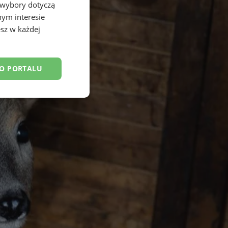
 wybory dotyczą
nym interesie
sz w każdej
DO PORTALU
esklasyfikowane
ane
owanie użytkownika i
j.