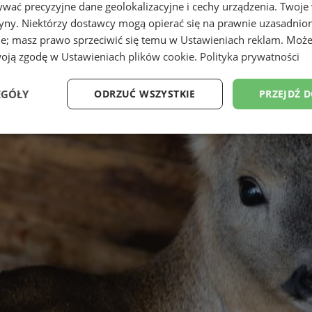
wać precyzyjne dane geolokalizacyjne i cechy urządzenia. Twoje
tryny. Niektórzy dostawcy mogą opierać się na prawnie uzasadnio
ie; masz prawo sprzeciwić się temu w
Ustawieniach reklam
. Może
woją zgodę w
Ustawieniach plików cookie
.
Polityka prywatności
EGÓŁY
ODRZUĆ WSZYSTKIE
PRZEJDŹ 
Wydajność
Targetowanie
Funkcjonalność
Ni
ezbędne
Wydajność
Targetowanie
Funkcjonalność
Niesklasyfikow
ie umożliwiają korzystanie z podstawowych funkcji strony internetowej, takich jak log
Bez niezbędnych plików cookie nie można prawidłowo korzystać ze strony internetowe
Okres
Provider
/
Domena
Opis
przechowywania