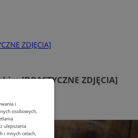
TYCZNE ZDJĘCIA]
ląskim [DRASTYCZNE ZDJĘCIA]
ywania i
danych osobowych,
etlania
az ulepszania
 i innych celach,