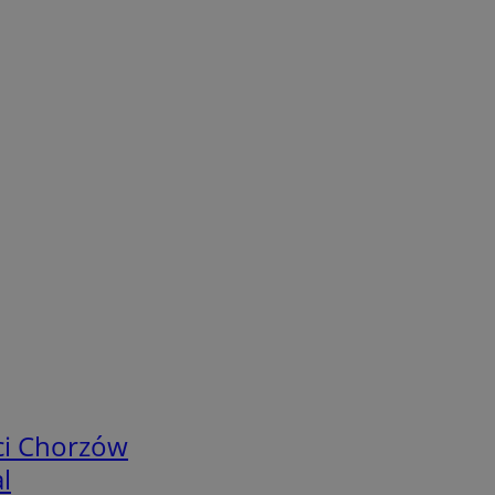
ci Chorzów
l