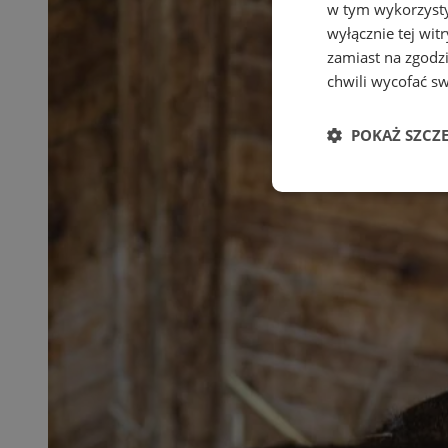
w tym wykorzysty
wyłącznie tej wi
zamiast na zgodz
chwili wycofać s
POKAŻ SZCZ
Niezbędne
Ni
Niezbędne pliki cook
zarządzanie kontem. 
Nazwa