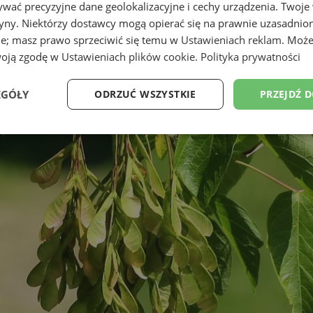
wać precyzyjne dane geolokalizacyjne i cechy urządzenia. Twoje
tryny. Niektórzy dostawcy mogą opierać się na prawnie uzasadnio
ie; masz prawo sprzeciwić się temu w
Ustawieniach reklam
. Może
woją zgodę w
Ustawieniach plików cookie
.
Polityka prywatności
EGÓŁY
ODRZUĆ WSZYSTKIE
PRZEJDŹ 
Wydajność
Targetowanie
Funkcjonalność
Ni
ezbędne
Wydajność
Targetowanie
Funkcjonalność
Niesklasyfikow
ie umożliwiają korzystanie z podstawowych funkcji strony internetowej, takich jak log
Bez niezbędnych plików cookie nie można prawidłowo korzystać ze strony internetowe
Okres
Provider
/
Domena
Opis
przechowywania