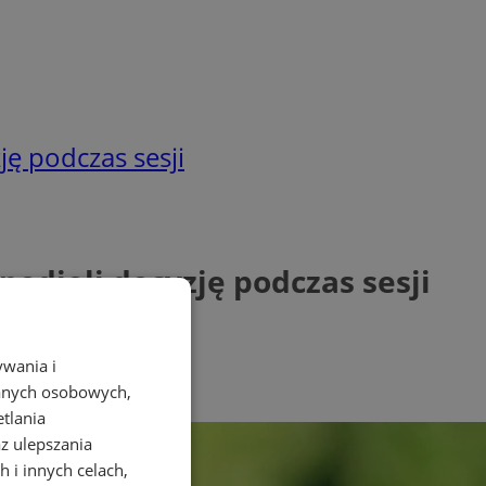
ę podczas sesji
odjęli decyzję podczas sesji
ywania i
danych osobowych,
etlania
az ulepszania
 i innych celach,