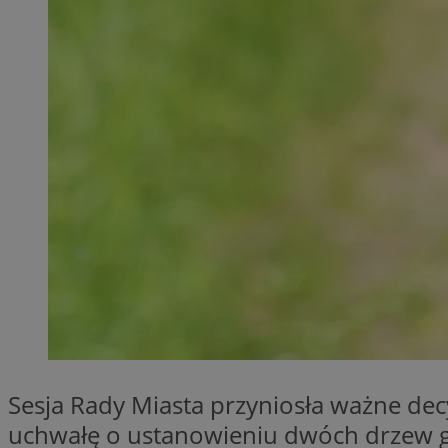
QeSessID
MvSessID
SessID
CookieScriptConse
__cf_bm
VISITOR_PRIVACY_
Sesja Rady Miasta przyniosła ważne de
INGRESSCOOKIE
uchwałę o ustanowieniu dwóch drzew ga