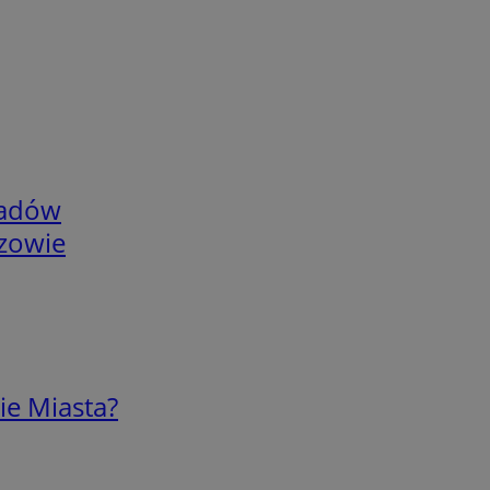
adów
rzowie
ie Miasta?