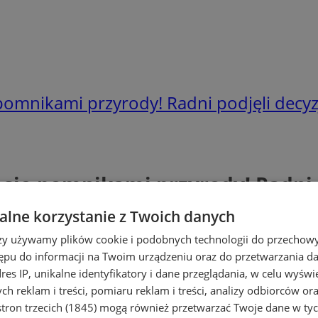
omnikami przyrody! Radni podjęli decyzj
ię pomnikami przyrody! Radni p
lne korzystanie z Twoich danych
rzy używamy plików cookie i podobnych technologii do przechow
ępu do informacji na Twoim urządzeniu oraz do przetwarzania 
dres IP, unikalne identyfikatory i dane przeglądania, w celu wyświ
h reklam i treści, pomiaru reklam i treści, analizy odbiorców or
tron trzecich (1845)
mogą również przetwarzać Twoje dane w tych