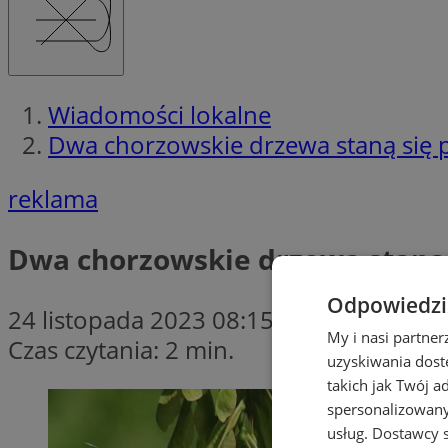
Wiadomości lokalne
Dwa chorzowskie drzewa staną się p
reklama
Dwa chorzowskie drzewa staną s
Odpowiedzia
24 listopada 2023 08:15
My i nasi partne
Czas czytania: 2 min.
uzyskiwania dost
takich jak Twój a
spersonalizowanyc
usług.
Dostawcy s