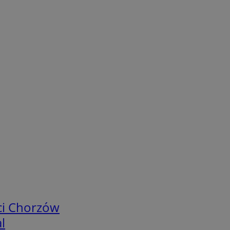
ci Chorzów
l