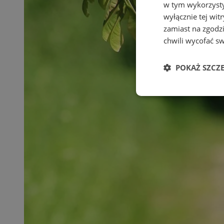
w tym wykorzysty
wyłącznie tej wi
zamiast na zgodz
chwili wycofać s
POKAŻ SZCZ
Niezbędne
Ni
Niezbędne pliki cook
zarządzanie kontem. 
Nazwa