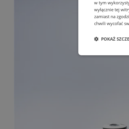
w tym wykorzysty
wyłącznie tej wi
zamiast na zgodz
chwili wycofać s
POKAŻ SZCZ
Niezbędne
Ni
Niezbędne pliki cook
zarządzanie kontem. 
Nazwa