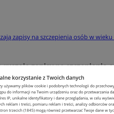
ają zapisy na szczepienia osób w wieku 
 ruszają zapisy na szczepienia o
lne korzystanie z Twoich danych
rzy używamy plików cookie i podobnych technologii do przechow
ępu do informacji na Twoim urządzeniu oraz do przetwarzania 
dres IP, unikalne identyfikatory i dane przeglądania, w celu wyświ
h reklam i treści, pomiaru reklam i treści, analizy odbiorców or
tron trzecich (1845)
mogą również przetwarzać Twoje dane w tych