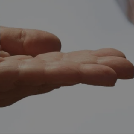
mojchorzow.pl
1 rok
Ten plik cookie przechowuje id
mojchorzow.pl
1 rok
Ten plik cookie przechowuje id
mojchorzow.pl
1 rok
Ten plik cookie przechowuje id
nt
4 tygodnie 2 dni
Ten plik cookie jest używany p
CookieScript
Script.com do zapamiętywania 
mojchorzow.pl
dotyczących zgody użytkownika
Jest to konieczne, aby baner c
Script.com działał poprawnie.
29 minut 53
Ten plik cookie służy do rozróż
Cloudflare Inc.
sekundy
botów. Jest to korzystne dla s
.temu.com
ponieważ umożliwia tworzeni
na temat korzystania z jej wit
METADATA
5 miesięcy 4
Ten plik cookie przechowuje i
YouTube
tygodnie
użytkownika oraz jego prefere
.youtube.com
prywatności podczas korzystan
Rejestruje wybory dotyczące p
Google Privacy Policy
i ustawień zgody, zapewniając 
w kolejnych wizytach. Dzięki 
musi ponownie konfigurować s
co zwiększa wygodę i zgodność
ochrony danych.
Sesja
Rejestruje, który klaster serw
NGINX Inc.
gościa. Jest to używane w kont
bh.contextweb.com
równoważenia obciążenia w ce
doświadczenia użytkownika.