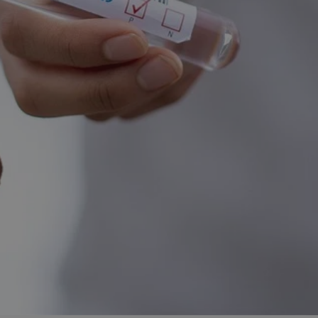
entyfikator sesji.
entyfikator sesji.
entyfikator sesji.
rzez usługę Cookie-
preferencji
 na pliki cookie.
ookie Cookie-
niania ludzi i
trony internetowej,
e ważnych raportów
ryny internetowej.
nformacje o zgodzie
ncjach dotyczących
ia z witryny.
olityki prywatności
ich przestrzeganie
temu użytkownik nie
woich preferencji,
 z regulacjami
erów obsługuje
ekście
lu optymalizacji