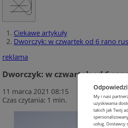
Ciekawe artykuły
Dworczyk: w czwartek od 6 rano rusz
reklama
Dworczyk: w czwartek od 6 rano
Odpowiedzia
11 marca 2021 08:15
My i nasi partne
Czas czytania: 1 min.
uzyskiwania dost
takich jak Twój a
spersonalizowanyc
usług.
Dostawcy s