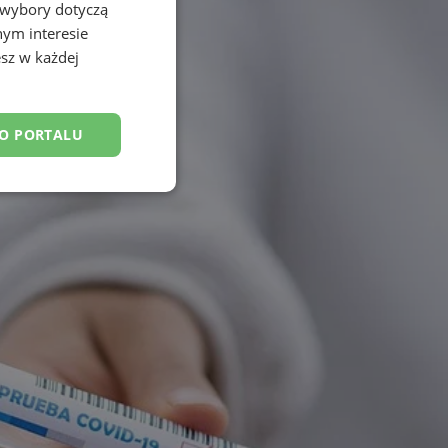
 wybory dotyczą
nym interesie
sz w każdej
DO PORTALU
esklasyfikowane
ane
owanie użytkownika i
j.