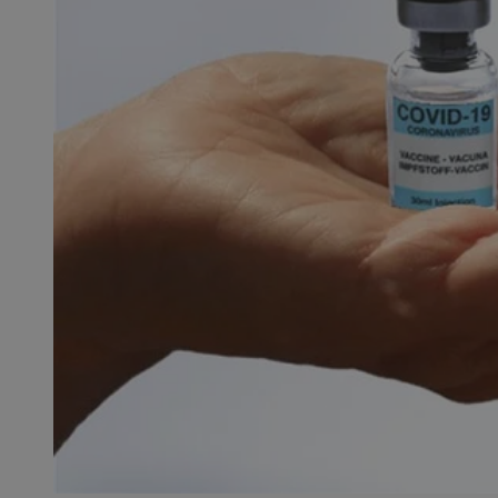
QeSessID
MvSessID
SessID
CookieScriptConse
__cf_bm
VISITOR_PRIVACY_
INGRESSCOOKIE