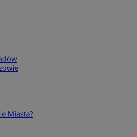
adów
rzowie
ie Miasta?