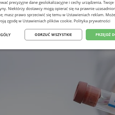
wać precyzyjne dane geolokalizacyjne i cechy urządzenia. Twoje
tryny. Niektórzy dostawcy mogą opierać się na prawnie uzasadnio
ie; masz prawo sprzeciwić się temu w
Ustawieniach reklam
. Może
woją zgodę w
Ustawieniach plików cookie
.
Polityka prywatności
EGÓŁY
ODRZUĆ WSZYSTKIE
PRZEJDŹ 
Wydajność
Targetowanie
Funkcjonalność
Ni
ezbędne
Wydajność
Targetowanie
Funkcjonalność
Niesklasyfikow
ie umożliwiają korzystanie z podstawowych funkcji strony internetowej, takich jak log
Bez niezbędnych plików cookie nie można prawidłowo korzystać ze strony internetowe
Okres
Provider
/
Domena
Opis
przechowywania