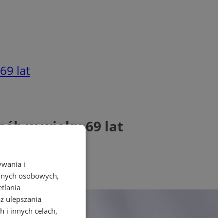
69 lat
sób w wieku 69 lat
ywania i
danych osobowych,
etlania
az ulepszania
 i innych celach,