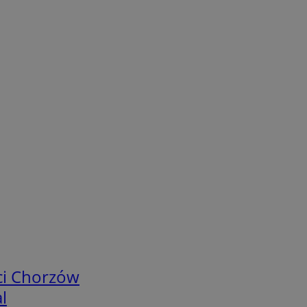
ci Chorzów
l