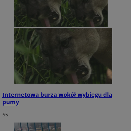
Internetowa burza wokół wybiegu dla
pumy
65