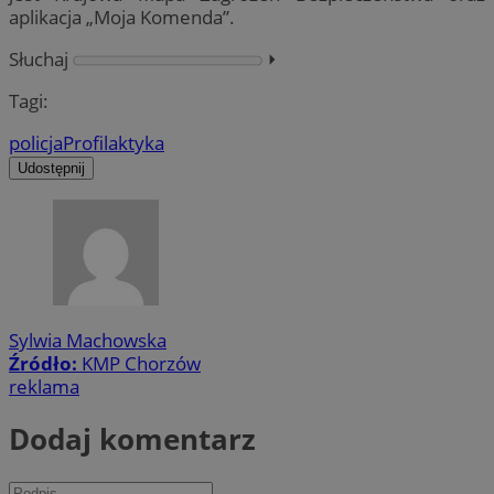
aplikacja „Moja Komenda”.
Słuchaj
⏵︎
Tagi:
policja
Profilaktyka
Udostępnij
Sylwia Machowska
Źródło:
KMP Chorzów
reklama
Dodaj komentarz