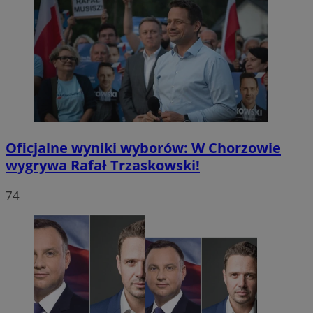
Oficjalne wyniki wyborów: W Chorzowie
wygrywa Rafał Trzaskowski!
74