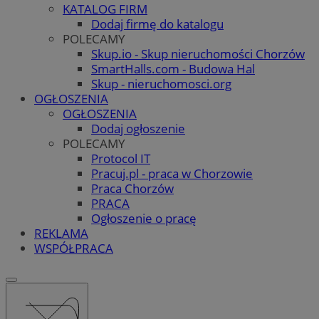
KATALOG FIRM
Dodaj firmę do katalogu
POLECAMY
Skup.io - Skup nieruchomości Chorzów
SmartHalls.com - Budowa Hal
Skup - nieruchomosci.org
OGŁOSZENIA
OGŁOSZENIA
Dodaj ogłoszenie
POLECAMY
Protocol IT
Pracuj.pl - praca w Chorzowie
Praca Chorzów
PRACA
Ogłoszenie o pracę
REKLAMA
WSPÓŁPRACA