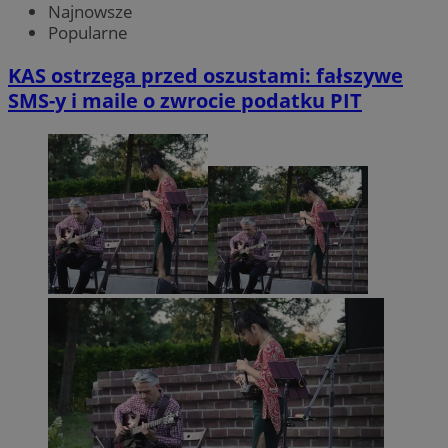
Najnowsze
Popularne
KAS ostrzega przed oszustami: fałszywe
SMS-y i maile o zwrocie podatku PIT