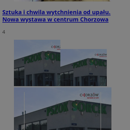
Sztuka i chwila wytchnienia od upału.
Nowa wystawa w centrum Chorzowa
4