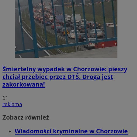
Śmiertelny wypadek w Chorzowie: pieszy
chciał przebiec przez DTŚ. Droga jest
zakorkowana!
61
reklama
Zobacz również
Wiadomości kryminalne w Chorzowie