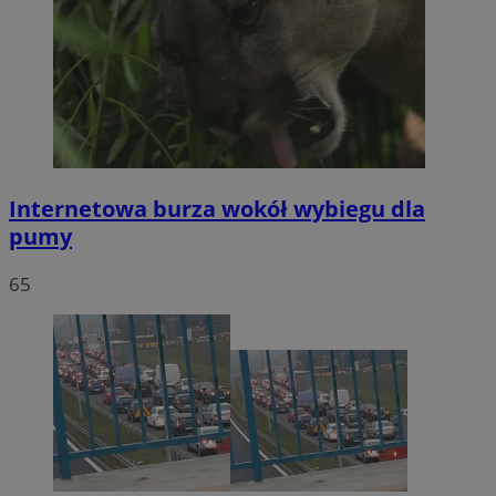
Internetowa burza wokół wybiegu dla
pumy
65