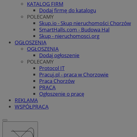
KATALOG FIRM
Dodaj firmę do katalogu
POLECAMY
Skup.io - Skup nieruchomości Chorzów
SmartHalls.com - Budowa Hal
Skup - nieruchomosci.org
OGŁOSZENIA
OGŁOSZENIA
Dodaj ogłoszenie
POLECAMY
Protocol IT
Pracuj.pl - praca w Chorzowie
Praca Chorzów
PRACA
Ogłoszenie o pracę
REKLAMA
WSPÓŁPRACA