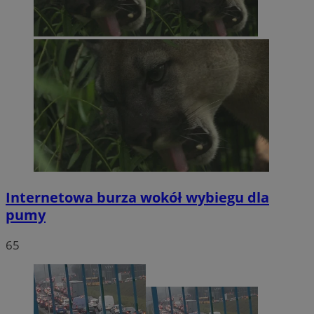
Internetowa burza wokół wybiegu dla
pumy
65