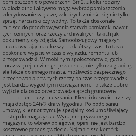
pomieszczenie o powierzchni 3m2, z kolei rodziny
wielodzietne i aktywne mogą wybrać pomieszczenia
zdecydowanie większe, w których zmieści się nie tylko
sprzęt narciarski czy wodny. To także doskonałe
miejsce do przechowywania starych pamiątek, nawet
tych cennych, oraz rzeczy archiwalnych, takich jak
dokumenty czy zdjęcia. Samoobsługowy magazyn
można wynająć na dłuższy lub krótszy czas. To także
doskonałe wyjście w czasie wyjazdu, remontu lub
przeprowadzki. W mobilnym społeczeństwie, gdzie
coraz więcej ludzi migruje za pracą, nie tylko za granicę,
ale także do innego miasta, możliwość bezpiecznego
przechowania pewnych rzeczy na czas przeprowadzki
jest bardzo wygodnym rozwiązaniem. To także dobre
wyjście dla osób przeprowadzających gruntowny
remont domu czy mieszkania. Klienci do swoich rzeczy
mają dostęp 24h/7 dni w tygodniu. Po podpisaniu
umowy, klient otrzymuje specjalny kod umożliwiający
dostęp do magazynku. Wynajem prywatnego
magazynu to wbrew obiegowej opinii nie jest bardzo
kosztowne przedsięwzięcie. Najmniejsze komórki
można wynająć już od 200 zł miesięcznie. Mimo pewnej