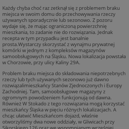
Każdy chyba choć raz zetknął się z problemem braku
miejsca w swoim domu do przechowywania rzeczy
używanych sporadycznie lub sezonowo. Z pozoru
wydaje się, że mając ograniczoną powierzchnię
mieszkania, to zadanie nie do rozwiązania. Jednak
recepta w tym przypadku jest banalnie
prosta.Wystarczy skorzystać z wynajmu prywatnej
komórki w jednym z kompleksów magazynów
samoobsługowych na Śląsku. Nowa lokalizacja powstała
w Chorzowie, przy ulicy Kaliny 29A.
Problem braku miejsca do składowania niepotrzebnych
rzeczy lub tych używanych sezonowo już dawno
rozwiązalimieszkańcy Stanów Zjednoczonych i Europy
Zachodniej. Tam, samoobsługowe magazyny z
ogromnym powodzeniem funkcjonują od dawna.
Również W Stokado z tego rozwiązania mogą korzystać
mieszkańcy Śląska w pięciu różnych lokalizacjach. A
chcąc ułatwić Mieszkańcom dojazd, właśnie
otworzyliśmy dwa nowe oddziały, w Gliwicach przy
Sikorskiego 126 oraz we wspomnianym wcześniej