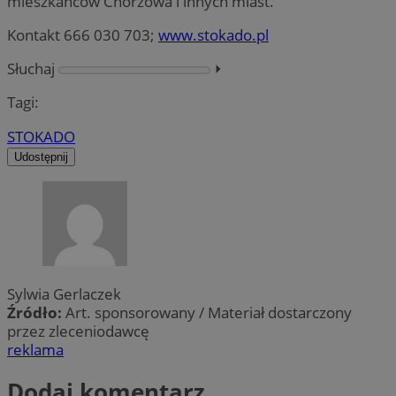
mieszkańców Chorzowa i innych miast.
Kontakt 666 030 703;
www.stokado.pl
Słuchaj
⏵︎
Tagi:
STOKADO
Udostępnij
Sylwia Gerlaczek
Źródło:
Art. sponsorowany / Materiał dostarczony
przez zleceniodawcę
reklama
Dodaj komentarz