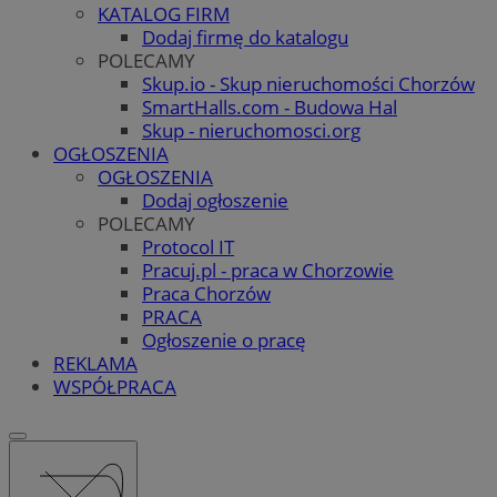
KATALOG FIRM
Dodaj firmę do katalogu
POLECAMY
Skup.io - Skup nieruchomości Chorzów
SmartHalls.com - Budowa Hal
Skup - nieruchomosci.org
OGŁOSZENIA
OGŁOSZENIA
Dodaj ogłoszenie
POLECAMY
Protocol IT
Pracuj.pl - praca w Chorzowie
Praca Chorzów
PRACA
Ogłoszenie o pracę
REKLAMA
WSPÓŁPRACA