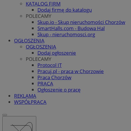
KATALOG FIRM
Dodaj firmę do katalogu
POLECAMY
Skup.io - Skup nieruchomości Chorzów
SmartHalls.com - Budowa Hal
Skup - nieruchomosci.org
OGŁOSZENIA
OGŁOSZENIA
Dodaj ogłoszenie
POLECAMY
Protocol IT
Pracuj.pl - praca w Chorzowie
Praca Chorzów
PRACA
Ogłoszenie o pracę
REKLAMA
WSPÓŁPRACA