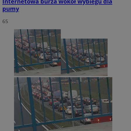
Internetowa burza wokół wybiegu dla
pumy
65