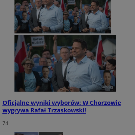
Oficjalne wyniki wyborów: W Chorzowie
wygrywa Rafał Trzaskowski!
74