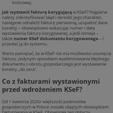
końcowej.
Jak wystawić fakturę korygującą
w KSeF? Najpierw
należy zidentyfikować błąd i określić jego charakter,
następnie odnaleźć fakturę pierwotną, uzupełnić dane
korekty – obowiązkowo wskazując numer i datę
wystawienia faktury korygowanej, a jeśli istnieje –
także
numer KSeF dokumentu korygowanego
– i
przesłać ją do systemu.
Warto pamiętać, że w KSeF nie ma możliwości usunięcia
faktury. Jedynym sposobem wyeliminowania błędnego
dokumentu z obrotu gospodarczego jest wystawienie
korekty „do zera”.
Co z fakturami wystawionymi
przed wdrożeniem KSeF?
Od 1 kwietnia 2026r większość podmiotów
gospodarczych w Polsce zostało objętych obowiązkiem
fakturowania w KSeF. Obowiązek ten dotyczy