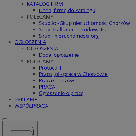
KATALOG FIRM
Dodaj firmę do katalogu
POLECAMY
Skup.io - Skup nieruchomości Chorzów
SmartHalls.com - Budowa Hal
Skup - nieruchomosci.org
OGŁOSZENIA
OGŁOSZENIA
Dodaj ogłoszenie
POLECAMY
Protocol IT
Pracuj.pl - praca w Chorzowie
Praca Chorzów
PRACA
Ogłoszenie o pracę
REKLAMA
WSPÓŁPRACA