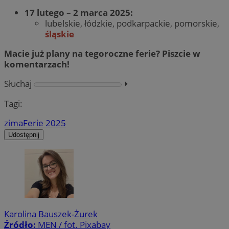
17 lutego – 2 marca 2025:
lubelskie, łódzkie, podkarpackie, pomorskie,
śląskie
Macie już plany na tegoroczne ferie? Piszcie w
komentarzach!
Słuchaj
⏵︎
Tagi:
zima
Ferie 2025
Udostępnij
Karolina Bauszek-Żurek
Źródło:
MEN / fot. Pixabay