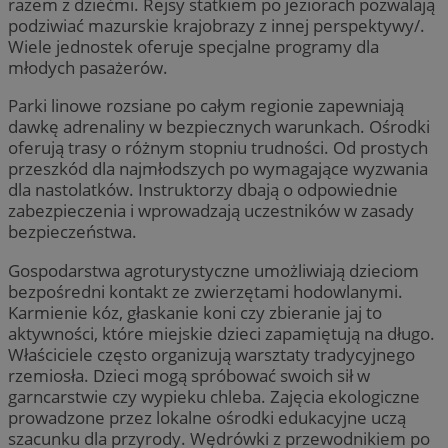
razem z dziećmi. Rejsy statkiem po jeziorach pozwalają
podziwiać mazurskie krajobrazy z innej perspektywy/.
Wiele jednostek oferuje specjalne programy dla
młodych pasażerów.
Parki linowe rozsiane po całym regionie zapewniają
dawkę adrenaliny w bezpiecznych warunkach. Ośrodki
oferują trasy o różnym stopniu trudności. Od prostych
przeszkód dla najmłodszych po wymagające wyzwania
dla nastolatków. Instruktorzy dbają o odpowiednie
zabezpieczenia i wprowadzają uczestników w zasady
bezpieczeństwa.
Gospodarstwa agroturystyczne umożliwiają dzieciom
bezpośredni kontakt ze zwierzętami hodowlanymi.
Karmienie kóz, głaskanie koni czy zbieranie jaj to
aktywności, które miejskie dzieci zapamiętują na długo.
Właściciele często organizują warsztaty tradycyjnego
rzemiosła. Dzieci mogą spróbować swoich sił w
garncarstwie czy wypieku chleba. Zajęcia ekologiczne
prowadzone przez lokalne ośrodki edukacyjne uczą
szacunku dla przyrody. Wędrówki z przewodnikiem po