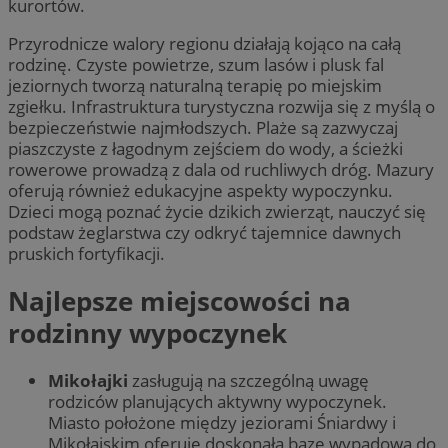
kurortów.
Przyrodnicze walory regionu działają kojąco na całą
rodzinę. Czyste powietrze, szum lasów i plusk fal
jeziornych tworzą naturalną terapię po miejskim
zgiełku. Infrastruktura turystyczna rozwija się z myślą o
bezpieczeństwie najmłodszych. Plaże są zazwyczaj
piaszczyste z łagodnym zejściem do wody, a ścieżki
rowerowe prowadzą z dala od ruchliwych dróg. Mazury
oferują również edukacyjne aspekty wypoczynku.
Dzieci mogą poznać życie dzikich zwierząt, nauczyć się
podstaw żeglarstwa czy odkryć tajemnice dawnych
pruskich fortyfikacji.
Najlepsze miejscowości na
rodzinny wypoczynek
Mikołajki
zasługują na szczególną uwagę
rodziców planujących aktywny wypoczynek.
Miasto położone między jeziorami Śniardwy i
Mikołajskim oferuje doskonałą bazę wypadową do