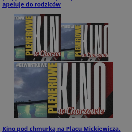
apeluje do rodziców
Kino pod chmurką na Placu Mickiewicza.