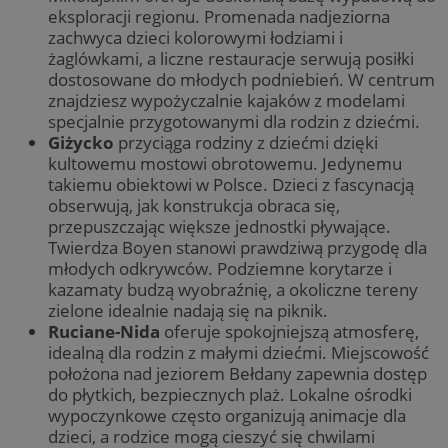
eksploracji regionu. Promenada nadjeziorna
zachwyca dzieci kolorowymi łodziami i
żaglówkami, a liczne restauracje serwują posiłki
dostosowane do młodych podniebień. W centrum
znajdziesz wypożyczalnie kajaków z modelami
specjalnie przygotowanymi dla rodzin z dziećmi.
Giżycko
przyciąga rodziny z dziećmi dzięki
kultowemu mostowi obrotowemu. Jedynemu
takiemu obiektowi w Polsce. Dzieci z fascynacją
obserwują, jak konstrukcja obraca się,
przepuszczając większe jednostki pływające.
Twierdza Boyen stanowi prawdziwą przygodę dla
młodych odkrywców. Podziemne korytarze i
kazamaty budzą wyobraźnię, a okoliczne tereny
zielone idealnie nadają się na piknik.
Ruciane-Nida
oferuje spokojniejszą atmosferę,
idealną dla rodzin z małymi dziećmi. Miejscowość
położona nad jeziorem Bełdany zapewnia dostęp
do płytkich, bezpiecznych plaż. Lokalne ośrodki
wypoczynkowe często organizują animacje dla
dzieci, a rodzice mogą cieszyć się chwilami