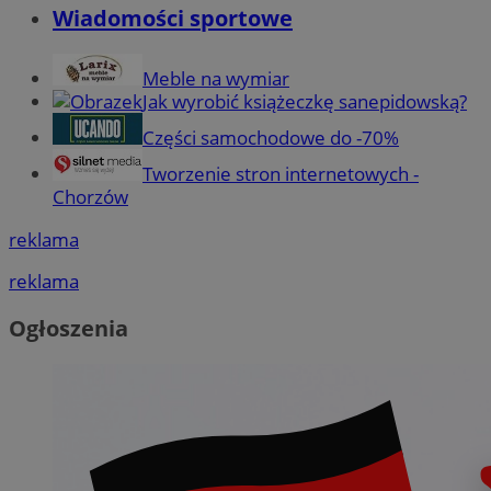
Wiadomości sportowe
Meble na wymiar
Jak wyrobić książeczkę sanepidowską?
Części samochodowe do -70%
Tworzenie stron internetowych -
Chorzów
reklama
reklama
Ogłoszenia