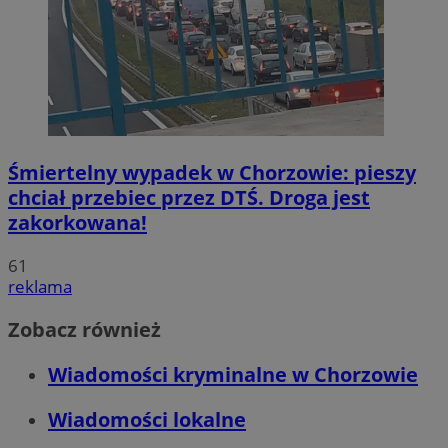
Śmiertelny wypadek w Chorzowie: pieszy
chciał przebiec przez DTŚ. Droga jest
zakorkowana!
61
reklama
Zobacz również
Wiadomości kryminalne w Chorzowie
Wiadomości lokalne