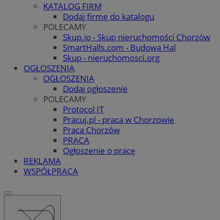
KATALOG FIRM
Dodaj firmę do katalogu
POLECAMY
Skup.io - Skup nieruchomości Chorzów
SmartHalls.com - Budowa Hal
Skup - nieruchomosci.org
OGŁOSZENIA
OGŁOSZENIA
Dodaj ogłoszenie
POLECAMY
Protocol IT
Pracuj.pl - praca w Chorzowie
Praca Chorzów
PRACA
Ogłoszenie o pracę
REKLAMA
WSPÓŁPRACA