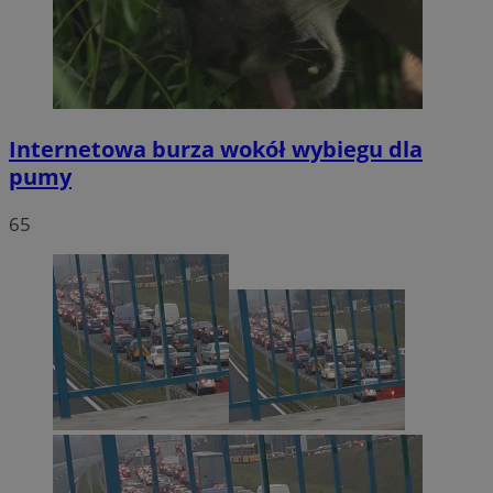
Internetowa burza wokół wybiegu dla
pumy
65