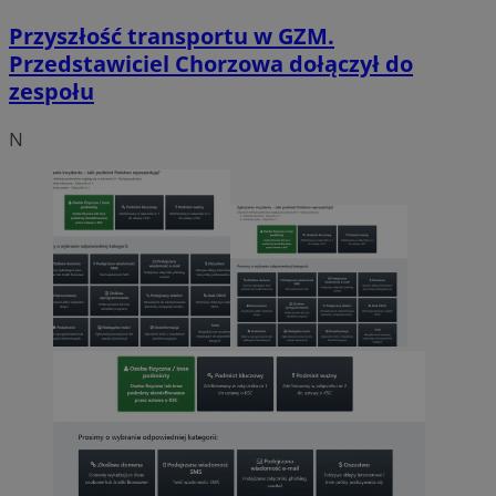
Przyszłość transportu w GZM.
Przedstawiciel Chorzowa dołączył do
zespołu
N