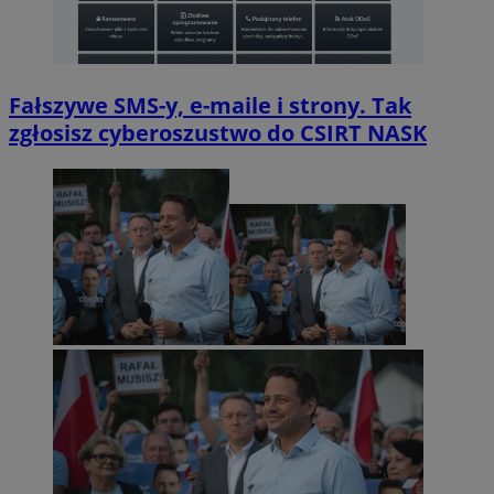
Fałszywe SMS-y, e-maile i strony. Tak
zgłosisz cyberoszustwo do CSIRT NASK