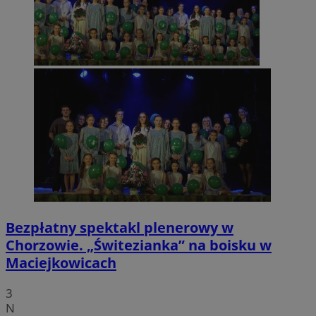
Bezpłatny spektakl plenerowy w
Chorzowie. „Świtezianka” na boisku w
Maciejkowicach
3
N