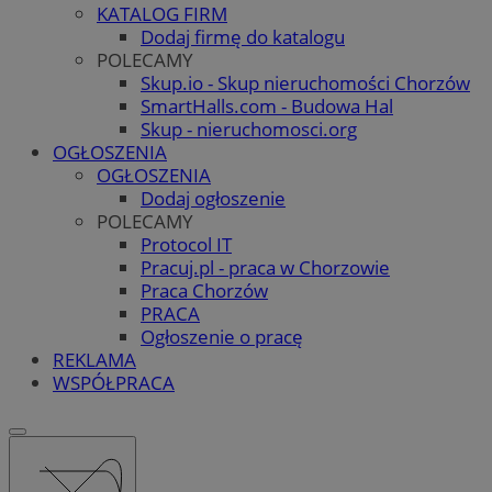
KATALOG FIRM
Dodaj firmę do katalogu
POLECAMY
Skup.io - Skup nieruchomości Chorzów
SmartHalls.com - Budowa Hal
Skup - nieruchomosci.org
OGŁOSZENIA
OGŁOSZENIA
Dodaj ogłoszenie
POLECAMY
Protocol IT
Pracuj.pl - praca w Chorzowie
Praca Chorzów
PRACA
Ogłoszenie o pracę
REKLAMA
WSPÓŁPRACA