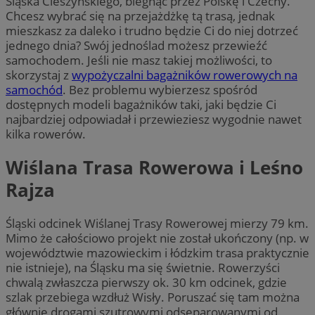
Śląska Cieszyńskiego, biegnąc przez Polskę i Czechy.
Chcesz wybrać się na przejażdżkę tą trasą, jednak
mieszkasz za daleko i trudno będzie Ci do niej dotrzeć
jednego dnia? Swój jednoślad możesz przewieźć
samochodem. Jeśli nie masz takiej możliwości, to
skorzystaj z
wypożyczalni bagażników rowerowych na
samochód
. Bez problemu wybierzesz spośród
dostępnych modeli bagażników taki, jaki będzie Ci
najbardziej odpowiadał i przewieziesz wygodnie nawet
kilka rowerów.
Wiślana Trasa Rowerowa i Leśno
Rajza
Śląski odcinek Wiślanej Trasy Rowerowej mierzy 79 km.
Mimo że całościowo projekt nie został ukończony (np. w
województwie mazowieckim i łódzkim trasa praktycznie
nie istnieje), na Śląsku ma się świetnie. Rowerzyści
chwalą zwłaszcza pierwszy ok. 30 km odcinek, gdzie
szlak przebiega wzdłuż Wisły. Poruszać się tam można
głównie drogami szutrowymi odseparowanymi od