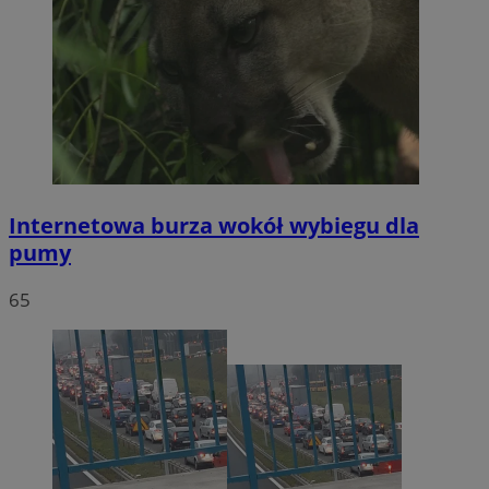
Internetowa burza wokół wybiegu dla
pumy
65