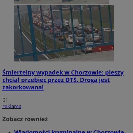
Śmiertelny wypadek w Chorzowie: pieszy
chciał przebiec przez DTŚ. Droga jest
zakorkowana!
61
reklama
Zobacz również
Wiadomości kryminalne w Chorzowie