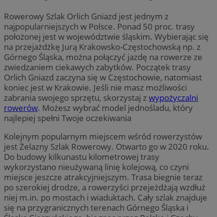
Rowerowy Szlak Orlich Gniazd jest jednym z
najpopularniejszych w Polsce. Ponad 50 proc. trasy
położonej jest w województwie śląskim. Wybierając się
na przejażdżkę Jurą Krakowsko-Częstochowską np. z
Górnego Śląska, można połączyć jazdę na rowerze ze
zwiedzaniem ciekawych zabytków. Początek trasy
Orlich Gniazd zaczyna się w Częstochowie, natomiast
koniec jest w Krakowie. Jeśli nie masz możliwości
zabrania swojego sprzętu, skorzystaj z
wypożyczalni
rowerów
. Możesz wybrać model jednośladu, który
najlepiej spełni Twoje oczekiwania
Kolejnym popularnym miejscem wśród rowerzystów
jest Żelazny Szlak Rowerowy. Otwarto go w 2020 roku.
Do budowy kilkunastu kilometrowej trasy
wykorzystano nieużywaną linię kolejową, co czyni
miejsce jeszcze atrakcyjniejszym. Trasa biegnie teraz
po szerokiej drodze, a rowerzyści przejeżdżają wzdłuż
niej m.in. po mostach i wiaduktach. Cały szlak znajduje
się na przygranicznych terenach Górnego Śląska i