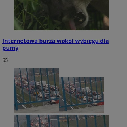
Internetowa burza wokół wybiegu dla
pumy
65