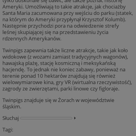
tylko doskonale się bawić, ale także poznać historię
Ameryki. Umożliwiają to takie atrakcje, jak chociażby
Santa Maria zacumowana przy wejściu do parku (statek,
na którym do Ameryki przypłynął Krzysztof Kolumb).
Następnie przychodzi pora na odwiedzenie strefy
leśnej skupiającej się na przedstawieniu życia
rdzennych Amerykanów.
Twinpigs zapewnia także liczne atrakcje, takie jak koło
widokowe (z wozami zamiast tradycyjnych wagonów),
hawajską plażę, stację kosmiczną i meksykańską
hacjendę. To jednak nie koniec zabawy, ponieważ na
terenie ponad 10 hektarów znajdują się również
wielowymiarowe kina, gry VR (wirtualna rzeczywistość),
zagrody ze zwierzętami, parki linowe czy figloraje.
Twinpigs znajduje się w Żorach w województwie
śląskim.
Słuchaj
⏵︎
Tagi: