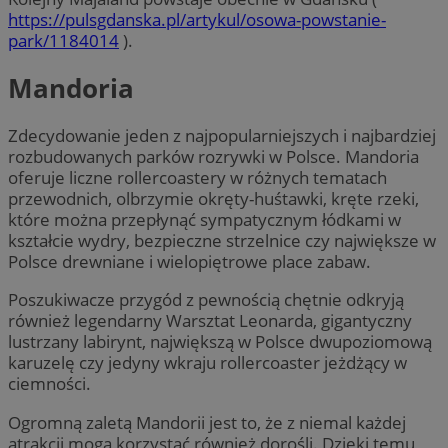
https://pulsgdanska.pl/artykul/osowa-powstanie-
park/1184014
).
Mandoria
Zdecydowanie jeden z najpopularniejszych i najbardziej
rozbudowanych parków rozrywki w Polsce. Mandoria
oferuje liczne rollercoastery w różnych tematach
przewodnich, olbrzymie okręty-huśtawki, kręte rzeki,
które można przepłynąć sympatycznym łódkami w
kształcie wydry, bezpieczne strzelnice czy największe w
Polsce drewniane i wielopiętrowe place zabaw.
Poszukiwacze przygód z pewnością chętnie odkryją
również legendarny Warsztat Leonarda, gigantyczny
lustrzany labirynt, największą w Polsce dwupoziomową
karuzelę czy jedyny wkraju rollercoaster jeżdżący w
ciemności.
Ogromną zaletą Mandorii jest to, że z niemal każdej
atrakcji mogą korzystać również dorośli. Dzięki temu