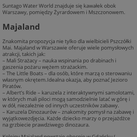
Suntago Water World znajduje się kawałek obok
Warszawy, pomiędzy Żyrardowem i Mszczonowem.
Majaland
Znakomita propozycja nie tylko dla wielbicieli Pszczółki
Mai. Majaland w Warszawie oferuje wiele pomysłowych
atrakcji, takich jak:
– Mali Strażacy – nauka wspinania po drabinach i
gaszenia pożaru wężem strażackim.
– The Little Boats – dla osób, które marzą o sterowaniu
własnym okrętem.Idealna okazja, aby poznać Jezioro
Piratów.
– Albert’s Ride – karuzela z interaktywnymi samolotami,
w których mali piloci mogą samodzielnie latać w górę i
w dół, niezależnie od innych uczestników zabawy.
– Karuzela Dinozaurów – znakomity pomysł na zabawę i
wyjątkowezdjęcia. Każde dziecko marzy o przejażdżce
na grzbiecie prawdziwego dinozaura.
Kolejny Majaland powstaje obecnie w Gdańsku (