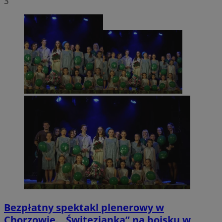
3
Bezpłatny spektakl plenerowy w
Chorzowie. „Świtezianka” na boisku w