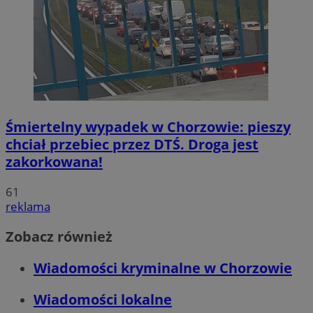
Śmiertelny wypadek w Chorzowie: pieszy
chciał przebiec przez DTŚ. Droga jest
zakorkowana!
61
reklama
Zobacz również
Wiadomości kryminalne w Chorzowie
Wiadomości lokalne