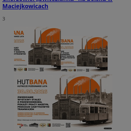
Maciejkowicach
3