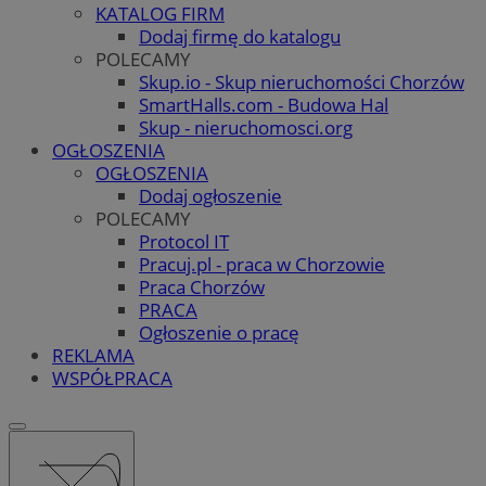
KATALOG FIRM
Dodaj firmę do katalogu
POLECAMY
Skup.io - Skup nieruchomości Chorzów
SmartHalls.com - Budowa Hal
Skup - nieruchomosci.org
OGŁOSZENIA
OGŁOSZENIA
Dodaj ogłoszenie
POLECAMY
Protocol IT
Pracuj.pl - praca w Chorzowie
Praca Chorzów
PRACA
Ogłoszenie o pracę
REKLAMA
WSPÓŁPRACA