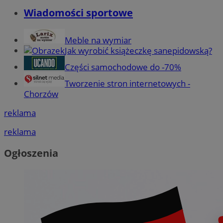
Wiadomości sportowe
Meble na wymiar
Jak wyrobić książeczkę sanepidowską?
Części samochodowe do -70%
Tworzenie stron internetowych -
Chorzów
reklama
reklama
Ogłoszenia