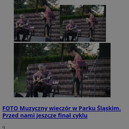
FOTO
Muzyczny wieczór w Parku Śląskim.
Przed nami jeszcze finał cyklu
9