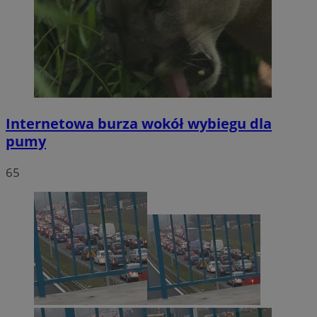
Internetowa burza wokół wybiegu dla
pumy
65