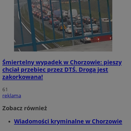
Śmiertelny wypadek w Chorzowie: pieszy
chciał przebiec przez DTŚ. Droga jest
zakorkowana!
61
reklama
Zobacz również
Wiadomości kryminalne w Chorzowie