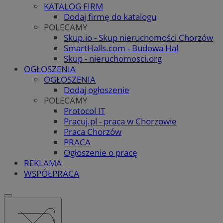
KATALOG FIRM
Dodaj firmę do katalogu
POLECAMY
Skup.io - Skup nieruchomości Chorzów
SmartHalls.com - Budowa Hal
Skup - nieruchomosci.org
OGŁOSZENIA
OGŁOSZENIA
Dodaj ogłoszenie
POLECAMY
Protocol IT
Pracuj.pl - praca w Chorzowie
Praca Chorzów
PRACA
Ogłoszenie o pracę
REKLAMA
WSPÓŁPRACA