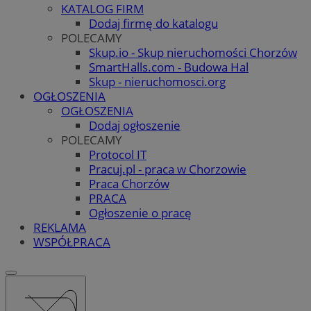
KATALOG FIRM
Dodaj firmę do katalogu
POLECAMY
Skup.io - Skup nieruchomości Chorzów
SmartHalls.com - Budowa Hal
Skup - nieruchomosci.org
OGŁOSZENIA
OGŁOSZENIA
Dodaj ogłoszenie
POLECAMY
Protocol IT
Pracuj.pl - praca w Chorzowie
Praca Chorzów
PRACA
Ogłoszenie o pracę
REKLAMA
WSPÓŁPRACA