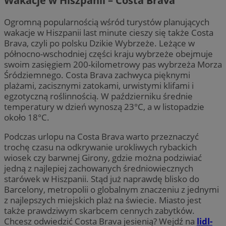
Wakacje w Hiszpanii – Costa Brava
Ogromną popularnością wśród turystów planujących
wakacje w Hiszpanii last minute cieszy się także Costa
Brava, czyli po polsku Dzikie Wybrzeże. Leżące w
północno-wschodniej części kraju wybrzeże obejmuje
swoim zasięgiem 200-kilometrowy pas wybrzeża Morza
Śródziemnego. Costa Brava zachwyca pięknymi
plażami, zacisznymi zatokami, urwistymi klifami i
egzotyczną roślinnością. W październiku średnie
temperatury w dzień wynoszą 23°C, a w listopadzie
około 18°C.
Podczas urlopu na Costa Brava warto przeznaczyć
trochę czasu na odkrywanie urokliwych rybackich
wiosek czy barwnej Girony, gdzie można podziwiać
jedną z najlepiej zachowanych średniowiecznych
starówek w Hiszpanii. Stąd już naprawdę blisko do
Barcelony, metropolii o globalnym znaczeniu z jednymi
z najlepszych miejskich plaż na świecie. Miasto jest
także prawdziwym skarbcem cennych zabytków.
Chcesz odwiedzić Costa Brava jesienią? Wejdź na
lidl-