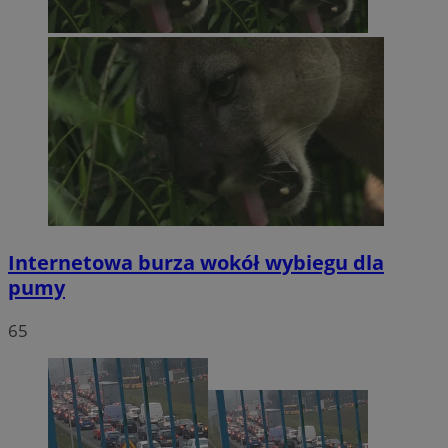
Internetowa burza wokół wybiegu dla
pumy
65