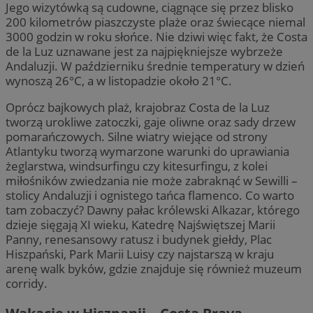
Jego wizytówką są cudowne, ciągnące się przez blisko
200 kilometrów piaszczyste plaże oraz świecące niemal
3000 godzin w roku słońce. Nie dziwi więc fakt, że Costa
de la Luz uznawane jest za najpiękniejsze wybrzeże
Andaluzji. W październiku średnie temperatury w dzień
wynoszą 26°C, a w listopadzie około 21°C.
Oprócz bajkowych plaż, krajobraz Costa de la Luz
tworzą urokliwe zatoczki, gaje oliwne oraz sady drzew
pomarańczowych. Silne wiatry wiejące od strony
Atlantyku tworzą wymarzone warunki do uprawiania
żeglarstwa, windsurfingu czy kitesurfingu, z kolei
miłośników zwiedzania nie może zabraknąć w Sewilli –
stolicy Andaluzji i ognistego tańca flamenco. Co warto
tam zobaczyć? Dawny pałac królewski Alkazar, którego
dzieje sięgają XI wieku, Katedrę Najświętszej Marii
Panny, renesansowy ratusz i budynek giełdy, Plac
Hiszpański, Park Marii Luisy czy najstarszą w kraju
arenę walk byków, gdzie znajduje się również muzeum
corridy.