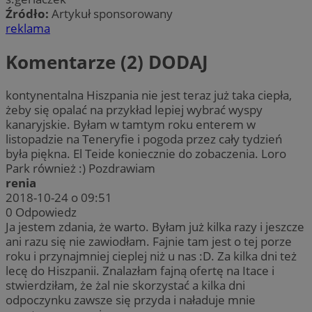
Źródło:
Artykuł sponsorowany
reklama
Komentarze (2)
DODAJ
kontynentalna Hiszpania nie jest teraz już taka ciepła,
żeby się opalać na przykład lepiej wybrać wyspy
kanaryjskie. Byłam w tamtym roku enterem w
listopadzie na Teneryfie i pogoda przez cały tydzień
była piękna. El Teide koniecznie do zobaczenia. Loro
Park również :) Pozdrawiam
renia
2018-10-24 o 09:51
0
Odpowiedz
Ja jestem zdania, że warto. Byłam już kilka razy i jeszcze
ani razu się nie zawiodłam. Fajnie tam jest o tej porze
roku i przynajmniej cieplej niż u nas :D. Za kilka dni też
lecę do Hiszpanii. Znalazłam fajną ofertę na Itace i
stwierdziłam, że żal nie skorzystać a kilka dni
odpoczynku zawsze się przyda i naładuje mnie