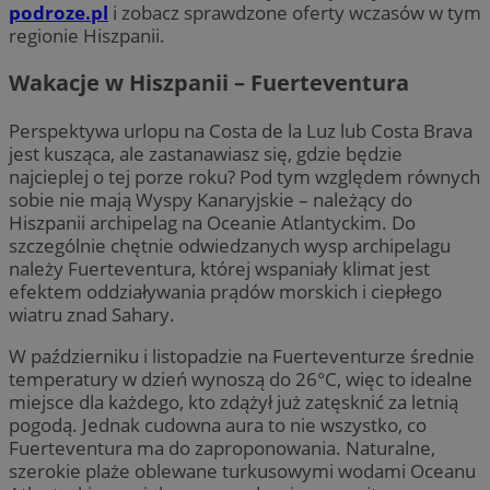
podroze.pl
i zobacz sprawdzone oferty wczasów w tym
regionie Hiszpanii.
Wakacje w Hiszpanii – Fuerteventura
Perspektywa urlopu na Costa de la Luz lub Costa Brava
jest kusząca, ale zastanawiasz się, gdzie będzie
najcieplej o tej porze roku? Pod tym względem równych
sobie nie mają Wyspy Kanaryjskie – należący do
Hiszpanii archipelag na Oceanie Atlantyckim. Do
szczególnie chętnie odwiedzanych wysp archipelagu
należy Fuerteventura, której wspaniały klimat jest
efektem oddziaływania prądów morskich i ciepłego
wiatru znad Sahary.
W październiku i listopadzie na Fuerteventurze średnie
temperatury w dzień wynoszą do 26°C, więc to idealne
miejsce dla każdego, kto zdążył już zatęsknić za letnią
pogodą. Jednak cudowna aura to nie wszystko, co
Fuerteventura ma do zaproponowania. Naturalne,
szerokie plaże oblewane turkusowymi wodami Oceanu