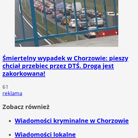
Śmiertelny wypadek w Chorzowie: pieszy
chciał przebiec przez DTŚ. Droga jest
zakorkowana!
61
reklama
Zobacz również
Wiadomości kryminalne w Chorzowie
Wiadomości lokalne