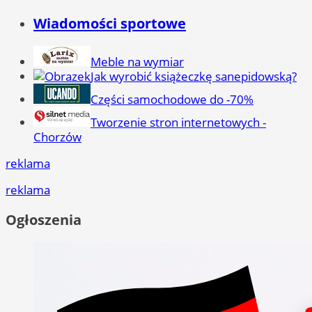
Wiadomości sportowe
Meble na wymiar
Jak wyrobić książeczkę sanepidowską?
Części samochodowe do -70%
Tworzenie stron internetowych -
Chorzów
reklama
reklama
Ogłoszenia