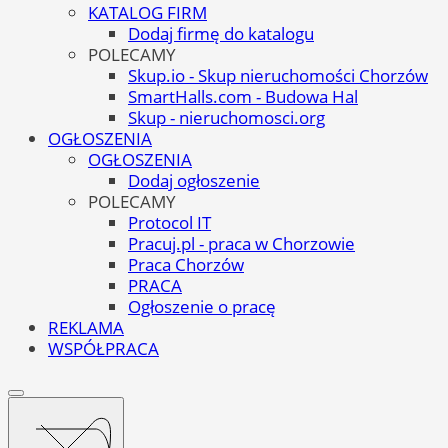
KATALOG FIRM
Dodaj firmę do katalogu
POLECAMY
Skup.io - Skup nieruchomości Chorzów
SmartHalls.com - Budowa Hal
Skup - nieruchomosci.org
OGŁOSZENIA
OGŁOSZENIA
Dodaj ogłoszenie
POLECAMY
Protocol IT
Pracuj.pl - praca w Chorzowie
Praca Chorzów
PRACA
Ogłoszenie o pracę
REKLAMA
WSPÓŁPRACA