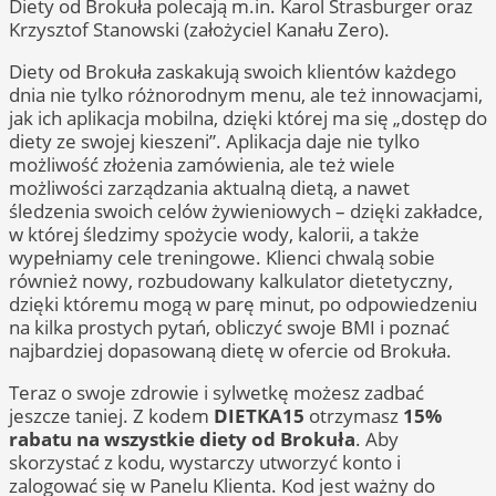
Diety od Brokuła polecają m.in. Karol Strasburger oraz
Krzysztof Stanowski (założyciel Kanału Zero).
Diety od Brokuła zaskakują swoich klientów każdego
dnia nie tylko różnorodnym menu, ale też innowacjami,
jak ich aplikacja mobilna, dzięki której ma się „dostęp do
diety ze swojej kieszeni”. Aplikacja daje nie tylko
możliwość złożenia zamówienia, ale też wiele
możliwości zarządzania aktualną dietą, a nawet
śledzenia swoich celów żywieniowych – dzięki zakładce,
w której śledzimy spożycie wody, kalorii, a także
wypełniamy cele treningowe. Klienci chwalą sobie
również nowy, rozbudowany kalkulator dietetyczny,
dzięki któremu mogą w parę minut, po odpowiedzeniu
na kilka prostych pytań, obliczyć swoje BMI i poznać
najbardziej dopasowaną dietę w ofercie od Brokuła.
Teraz o swoje zdrowie i sylwetkę możesz zadbać
jeszcze taniej. Z kodem
DIETKA15
otrzymasz
15%
rabatu na wszystkie diety od Brokuła
. Aby
skorzystać z kodu, wystarczy utworzyć konto i
zalogować się w Panelu Klienta. Kod jest ważny do