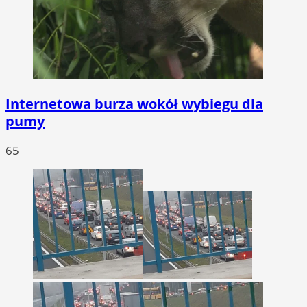
Internetowa burza wokół wybiegu dla
pumy
65