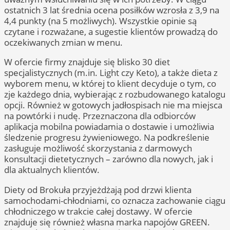
ostatnich 3 lat średnia ocena posiłków wzrosła z 3,9 na
4,4 punkty (na 5 możliwych). Wszystkie opinie są
czytane i rozważane, a sugestie klientów prowadzą do
oczekiwanych zmian w menu.
W ofercie firmy znajduje się blisko 30 diet
specjalistycznych (m.in. Light czy Keto), a także dieta z
wyborem menu, w której to klient decyduje o tym, co
zje każdego dnia, wybierając z rozbudowanego katalogu
opcji. Również w gotowych jadłospisach nie ma miejsca
na powtórki i nudę. Przeznaczona dla odbiorców
aplikacja mobilna powiadamia o dostawie i umożliwia
śledzenie progresu żywieniowego. Na podkreślenie
zasługuje możliwość skorzystania z darmowych
konsultacji dietetycznych – zarówno dla nowych, jak i
dla aktualnych klientów.
Diety od Brokuła przyjeżdżają pod drzwi klienta
samochodami-chłodniami, co oznacza zachowanie ciągu
chłodniczego w trakcie całej dostawy. W ofercie
znajduje się również własna marka napojów GREEN.