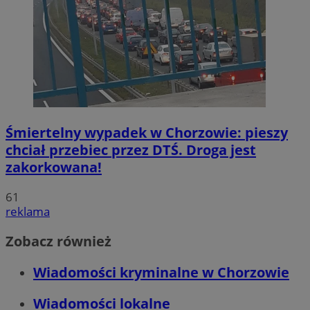
Śmiertelny wypadek w Chorzowie: pieszy
chciał przebiec przez DTŚ. Droga jest
zakorkowana!
61
reklama
Zobacz również
Wiadomości kryminalne w Chorzowie
Wiadomości lokalne