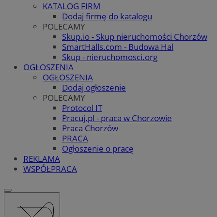
KATALOG FIRM
Dodaj firmę do katalogu
POLECAMY
Skup.io - Skup nieruchomości Chorzów
SmartHalls.com - Budowa Hal
Skup - nieruchomosci.org
OGŁOSZENIA
OGŁOSZENIA
Dodaj ogłoszenie
POLECAMY
Protocol IT
Pracuj.pl - praca w Chorzowie
Praca Chorzów
PRACA
Ogłoszenie o pracę
REKLAMA
WSPÓŁPRACA