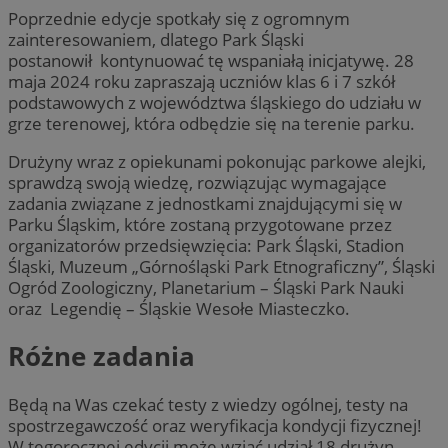
Poprzednie edycje spotkały się z ogromnym
zainteresowaniem, dlatego Park Śląski
postanowił kontynuować tę wspaniałą inicjatywę. 28
maja 2024 roku zapraszają uczniów klas 6 i 7 szkół
podstawowych z województwa śląskiego do udziału w
grze terenowej, która odbędzie się na terenie parku.
Drużyny wraz z opiekunami pokonując parkowe alejki,
sprawdzą swoją wiedzę, rozwiązując wymagające
zadania związane z jednostkami znajdującymi się w
Parku Śląskim, które zostaną przygotowane przez
organizatorów przedsięwzięcia: Park Śląski, Stadion
Śląski, Muzeum „Górnośląski Park Etnograficzny”, Śląski
Ogród Zoologiczny, Planetarium – Śląski Park Nauki
oraz Legendię – Śląskie Wesołe Miasteczko.
Różne zadania
Będą na Was czekać testy z wiedzy ogólnej, testy na
spostrzegawczość oraz weryfikacja kondycji fizycznej!
W tegorocznej edycji może wziąć udział 18 drużyn,