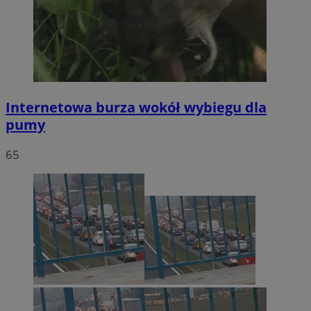
Internetowa burza wokół wybiegu dla
pumy
65