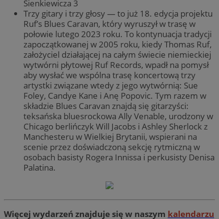
Sienkiewicza 3
Trzy gitary i trzy głosy — to już 18. edycja projektu
Ruf’s Blues Caravan, który wyruszył w trasę w
połowie lutego 2023 roku. To kontynuacja tradycji
zapoczątkowanej w 2005 roku, kiedy Thomas Ruf,
założyciel działającej na całym świecie niemieckiej
wytwórni płytowej Ruf Records, wpadł na pomysł
aby wysłać we wspólna trasę koncertową trzy
artystki związane wtedy z jego wytwórnią: Sue
Foley, Candye Kane i Anę Popovic. Tym razem w
składzie Blues Caravan znajdą się gitarzyści:
teksańska bluesrockowa Ally Venable, urodzony w
Chicago berlińczyk Will Jacobs i Ashley Sherlock z
Manchesteru w Wielkiej Brytanii, wspierani na
scenie przez doświadczoną sekcję rytmiczną w
osobach basisty Rogera Innissa i perkusisty Denisa
Palatina.
Więcej wydarzeń znajduje się w naszym
kalendarzu