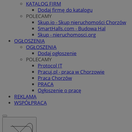
KATALOG FIRM
Dodaj firmę do katalogu
POLECAMY
Skup.io - Skup nieruchomości Chorzów
SmartHalls.com - Budowa Hal
Skup - nieruchomosci.org
OGŁOSZENIA
OGŁOSZENIA
Dodaj ogłoszenie
POLECAMY
Protocol IT
Pracuj.pl - praca w Chorzowie
Praca Chorzów
PRACA
Ogłoszenie o pracę
REKLAMA
WSPÓŁPRACA