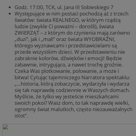
Godz. 17:00, TCK, ul. Jana III Sobieskiego 7
Występujące w nim postaci pochodzą aż z trzech
światów: świata REALNEGO, w którym rządzą
ludzie (zwykle Ci poważni – dorośli), świata
ZWIERZĄT – z którym do czynienia mają zarówno
„duzi”, jak i „mali” oraz świata WYOBRAŹNI,
którego wyznawcami i przedstawicielami są
przede wszystkim dzieci. W przedstawieniu nie
zabraknie kolorów, dźwięków i emocji! Będzie
zabawnie, intrygująco, a nawet trochę groźnie.
Czeka Was plotkowanie, polowanie, a może i
bitwa! Cytując tajemniczego Narratora spektaklu:
„…historia, którą zobaczycie, wydarzyła i wydarza
się tak naprawdę codziennie w Waszych domach.
Myślicie, że tylko wy jesteście mieszkańcami
swoich pokoi? Wasz dom, to tak naprawdę wielki,
ogromny świat malutkich, często niezauważalnych
istot”.