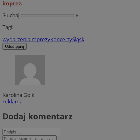
imprez
.
Słuchaj
⏵︎
Tagi:
wydarzenia
imprezy
Koncerty
Śląsk
Udostępnij
Karolina Goik
reklama
Dodaj komentarz