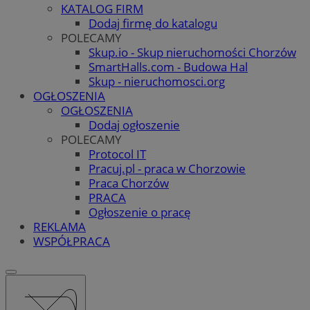
KATALOG FIRM
Dodaj firmę do katalogu
POLECAMY
Skup.io - Skup nieruchomości Chorzów
SmartHalls.com - Budowa Hal
Skup - nieruchomosci.org
OGŁOSZENIA
OGŁOSZENIA
Dodaj ogłoszenie
POLECAMY
Protocol IT
Pracuj.pl - praca w Chorzowie
Praca Chorzów
PRACA
Ogłoszenie o pracę
REKLAMA
WSPÓŁPRACA