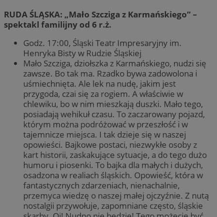
RUDA ŚLĄSKA: „Mało Szcziga z Karmańskiego” –
spektakl familijny od 6 r.ż.
Godz. 17:00, Śląski Teatr Impresaryjny im.
Henryka Bisty w Rudzie Śląskiej
Mało Szcziga, dziołszka z Karmańskiego, nudzi się
zawsze. Bo tak ma. Rzadko bywa zadowolona i
uśmiechnięta. Ale lek na nudę, jakim jest
przygoda, czai się za rogiem. A właściwie w
chlewiku, bo w nim mieszkają duszki. Mało tego,
posiadają wehikuł czasu. To zaczarowany pojazd,
którym można podróżować w przeszłość i w
tajemnicze miejsca. I tak dzieje się w naszej
opowieści. Bajkowe postaci, niezwykłe osoby z
kart historii, zaskakujące sytuacje, a do tego dużo
humoru i piosenki. To bajka dla małych i dużych,
osadzona w realiach śląskich. Opowieść, która w
fantastycznych zdarzeniach, nienachalnie,
przemyca wiedzę o naszej małej ojczyźnie. Z nutą
nostalgii przywołuje, zapomniane często, śląskie
skarby. Oj! Nudno nie będzie! Tego możecie być