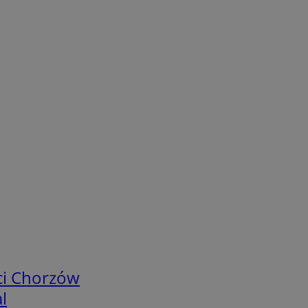
ci Chorzów
l