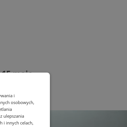
o 15 maja
ywania i
danych osobowych,
etlania
az ulepszania
 i innych celach,