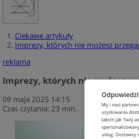
Ciekawe artykuły
Imprezy, których nie możesz przegap
reklama
Imprezy, których nie możesz prz
Odpowiedzia
09 maja 2025 14:15
My i nasi partne
Czas czytania: 23 min.
uzyskiwania dost
takich jak Twój a
spersonalizowanyc
usług.
Dostawcy s