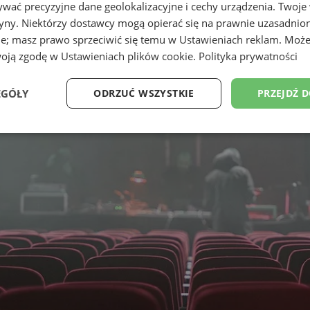
wać precyzyjne dane geolokalizacyjne i cechy urządzenia. Twoje
tryny. Niektórzy dostawcy mogą opierać się na prawnie uzasadnio
ie; masz prawo sprzeciwić się temu w
Ustawieniach reklam
. Może
woją zgodę w
Ustawieniach plików cookie
.
Polityka prywatności
EGÓŁY
ODRZUĆ WSZYSTKIE
PRZEJDŹ 
Wydajność
Targetowanie
Funkcjonalność
Ni
ezbędne
Wydajność
Targetowanie
Funkcjonalność
Niesklasyfikow
ie umożliwiają korzystanie z podstawowych funkcji strony internetowej, takich jak log
Bez niezbędnych plików cookie nie można prawidłowo korzystać ze strony internetowe
Okres
Provider
/
Domena
Opis
przechowywania