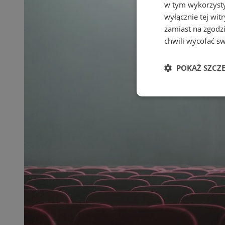
w tym wykorzysty
wyłącznie tej wi
zamiast na zgodz
chwili wycofać s
POKAŻ SZCZ
Niezbędne
Ni
Niezbędne pliki cook
zarządzanie kontem. 
Nazwa