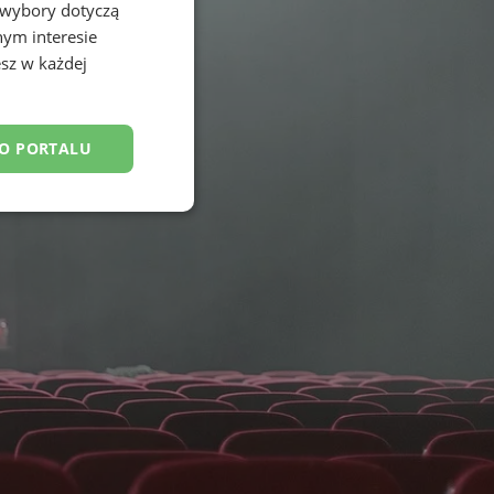
 wybory dotyczą
nym interesie
sz w każdej
DO PORTALU
esklasyfikowane
ane
owanie użytkownika i
j.