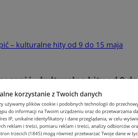
ić – kulturalne hity od 9 do 15 maja
egapić – kulturalne hity od 9 d
lne korzystanie z Twoich danych
rzy używamy plików cookie i podobnych technologii do przechow
ępu do informacji na Twoim urządzeniu oraz do przetwarzania 
dres IP, unikalne identyfikatory i dane przeglądania, w celu wyświ
h reklam i treści, pomiaru reklam i treści, analizy odbiorców or
tron trzecich (1845)
mogą również przetwarzać Twoje dane w tych