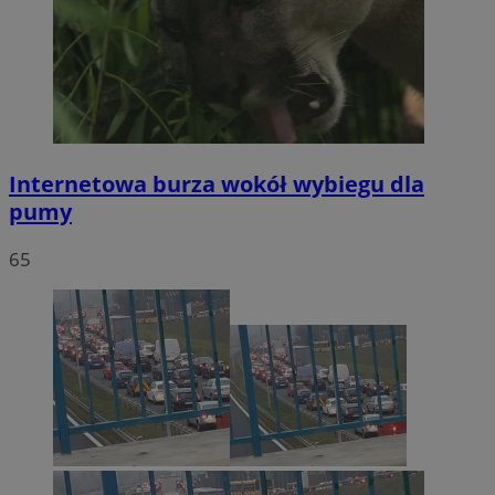
Internetowa burza wokół wybiegu dla
pumy
65