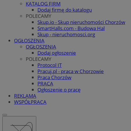
KATALOG FIRM
Dodaj firmę do katalogu
POLECAMY
Skup.io - Skup nieruchomości Chorzów
SmartHalls.com - Budowa Hal
Skup - nieruchomosci.org
OGŁOSZENIA
OGŁOSZENIA
Dodaj ogłoszenie
POLECAMY
Protocol IT
Pracuj.pl - praca w Chorzowie
Praca Chorzów
PRACA
Ogłoszenie o pracę
REKLAMA
WSPÓŁPRACA