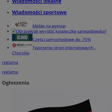
Wiadomości lokalne
Wiadomości sportowe
Meble na wymiar
Jak wyrobić książeczkę sanepidowską?
Części samochodowe do -70%
Tworzenie stron internetowych -
Chorzów
reklama
reklama
Ogłoszenia