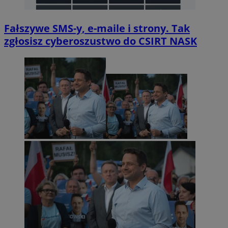
Fałszywe SMS-y, e-maile i strony. Tak
zgłosisz cyberoszustwo do CSIRT NASK