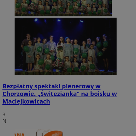
Bezpłatny spektakl plenerowy w
Chorzowie. „Świtezianka” na boisku w
Maciejkowicach
3
N