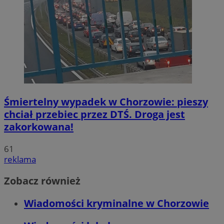
Śmiertelny wypadek w Chorzowie: pieszy
chciał przebiec przez DTŚ. Droga jest
zakorkowana!
61
reklama
Zobacz również
Wiadomości kryminalne w Chorzowie