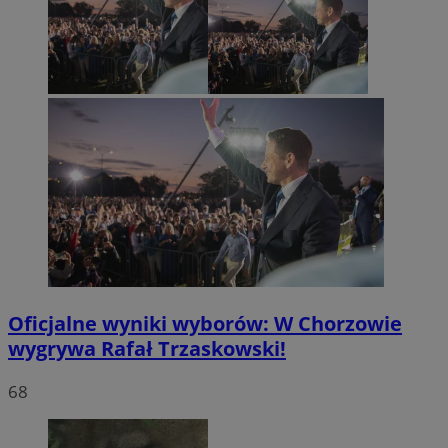
Oficjalne wyniki wyborów: W Chorzowie
wygrywa Rafał Trzaskowski!
68