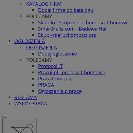
KATALOG FIRM
Dodaj firmę do katalogu
POLECAMY
Skup.io - Skup nieruchomości Chorzów
SmartHalls.com - Budowa Hal
Skup - nieruchomosci.org
OGŁOSZENIA
OGŁOSZENIA
Dodaj ogłoszenie
POLECAMY
Protocol IT
Pracuj.pl - praca w Chorzowie
Praca Chorzów
PRACA
Ogłoszenie o pracę
REKLAMA
WSPÓŁPRACA