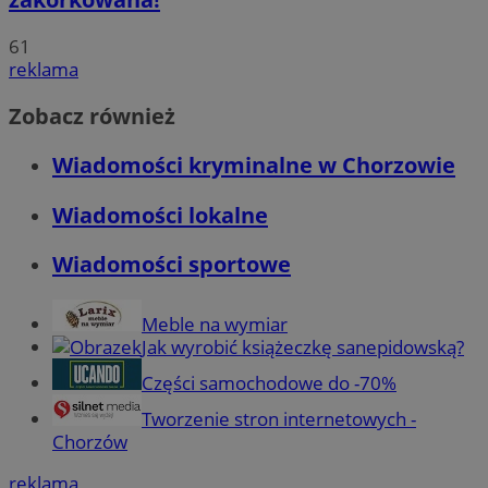
61
reklama
Zobacz również
Wiadomości kryminalne w Chorzowie
Wiadomości lokalne
Wiadomości sportowe
Meble na wymiar
Jak wyrobić książeczkę sanepidowską?
Części samochodowe do -70%
Tworzenie stron internetowych -
Chorzów
reklama