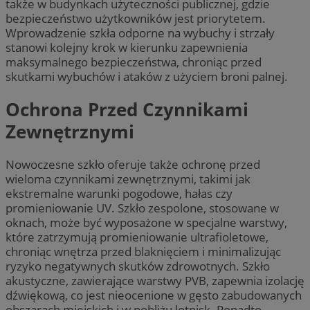
także w budynkach użyteczności publicznej, gdzie
bezpieczeństwo użytkowników jest priorytetem.
Wprowadzenie szkła odporne na wybuchy i strzały
stanowi kolejny krok w kierunku zapewnienia
maksymalnego bezpieczeństwa, chroniąc przed
skutkami wybuchów i ataków z użyciem broni palnej.
Ochrona Przed Czynnikami
Zewnętrznymi
Nowoczesne szkło oferuje także ochronę przed
wieloma czynnikami zewnętrznymi, takimi jak
ekstremalne warunki pogodowe, hałas czy
promieniowanie UV. Szkło zespolone, stosowane w
oknach, może być wyposażone w specjalne warstwy,
które zatrzymują promieniowanie ultrafioletowe,
chroniąc wnętrza przed blaknięciem i minimalizując
ryzyko negatywnych skutków zdrowotnych. Szkło
akustyczne, zawierające warstwy PVB, zapewnia izolację
dźwiękową, co jest nieocenione w gęsto zabudowanych
obszarach miejskich i w pobliżu lotnisk. Ponadto,