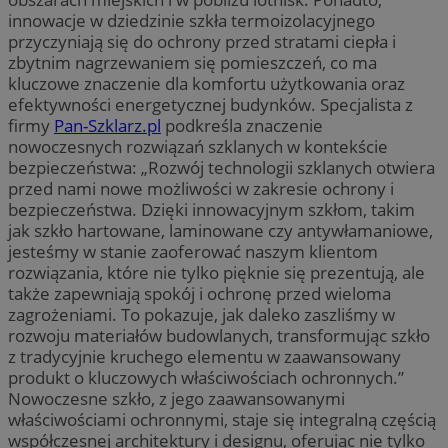
innowacje w dziedzinie szkła termoizolacyjnego
przyczyniają się do ochrony przed stratami ciepła i
zbytnim nagrzewaniem się pomieszczeń, co ma
kluczowe znaczenie dla komfortu użytkowania oraz
efektywności energetycznej budynków. Specjalista z
firmy
Pan-Szklarz.pl
podkreśla znaczenie
nowoczesnych rozwiązań szklanych w kontekście
bezpieczeństwa: „Rozwój technologii szklanych otwiera
przed nami nowe możliwości w zakresie ochrony i
bezpieczeństwa. Dzięki innowacyjnym szkłom, takim
jak szkło hartowane, laminowane czy antywłamaniowe,
jesteśmy w stanie zaoferować naszym klientom
rozwiązania, które nie tylko pięknie się prezentują, ale
także zapewniają spokój i ochronę przed wieloma
zagrożeniami. To pokazuje, jak daleko zaszliśmy w
rozwoju materiałów budowlanych, transformując szkło
z tradycyjnie kruchego elementu w zaawansowany
produkt o kluczowych właściwościach ochronnych.”
Nowoczesne szkło, z jego zaawansowanymi
właściwościami ochronnymi, staje się integralną częścią
współczesnej architektury i designu, oferując nie tylko