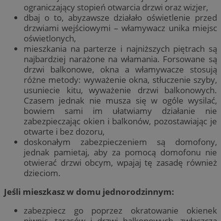
ograniczający stopień otwarcia drzwi oraz wizjer,
dbaj o to, abyzawsze działało oświetlenie przed
drzwiami wejściowymi – włamywacz unika miejsc
oświetlonych,
mieszkania na parterze i najniższych piętrach są
najbardziej narażone na włamania. Forsowane są
drzwi balkonowe, okna a włamywacze stosują
różne metody: wyważenie okna, stłuczenie szyby,
usuniecie kitu, wyważenie drzwi balkonowych.
Czasem jednak nie musza się w ogóle wysilać,
bowiem sami im ułatwiamy działanie nie
zabezpieczając okien i balkonów, pozostawiając je
otwarte i bez dozoru,
doskonałym zabezpieczeniem są domofony,
jednak pamietaj, aby za pomocą domofonu nie
otwierać drzwi obcym, wpajaj tę zasadę również
dzieciom.
Jeśli mieszkasz w domu jednorodzinnym:
zabezpiecz go poprzez okratowanie okienek
piwnic, tarasów i drzwi balkonowych, zwłaszcza