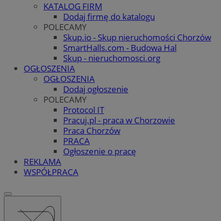
KATALOG FIRM
Dodaj firmę do katalogu
POLECAMY
Skup.io - Skup nieruchomości Chorzów
SmartHalls.com - Budowa Hal
Skup - nieruchomosci.org
OGŁOSZENIA
OGŁOSZENIA
Dodaj ogłoszenie
POLECAMY
Protocol IT
Pracuj.pl - praca w Chorzowie
Praca Chorzów
PRACA
Ogłoszenie o pracę
REKLAMA
WSPÓŁPRACA