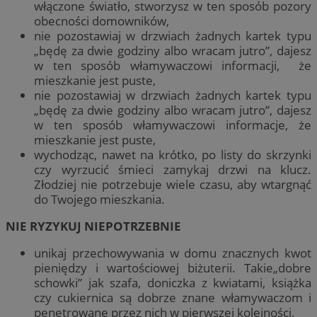
włączone światło, stworzysz w ten sposób pozory
obecności domowników,
nie pozostawiaj w drzwiach żadnych kartek typu
„będę za dwie godziny albo wracam jutro”, dajesz
w ten sposób włamywaczowi informacji, że
mieszkanie jest puste,
nie pozostawiaj w drzwiach żadnych kartek typu
„będę za dwie godziny albo wracam jutro”, dajesz
w ten sposób włamywaczowi informacje, że
mieszkanie jest puste,
wychodząc, nawet na krótko, po listy do skrzynki
czy wyrzucić śmieci zamykaj drzwi na klucz.
Złodziej nie potrzebuje wiele czasu, aby wtargnąć
do Twojego mieszkania.
NIE RYZYKUJ NIEPOTRZEBNIE
unikaj przechowywania w domu znacznych kwot
pieniędzy i wartościowej biżuterii. Takie„dobre
schowki” jak szafa, doniczka z kwiatami, książka
czy cukiernica są dobrze znane włamywaczom i
penetrowane przez nich w pierwszej kolejności,