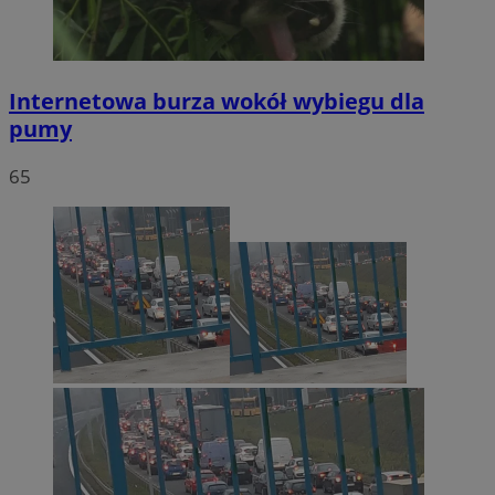
Internetowa burza wokół wybiegu dla
pumy
65