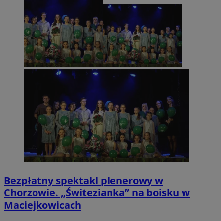
Bezpłatny spektakl plenerowy w
Chorzowie. „Świtezianka” na boisku w
Maciejkowicach