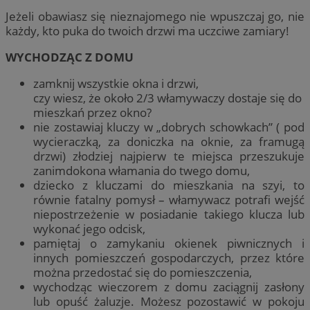
Jeżeli obawiasz się nieznajomego nie wpuszczaj go, nie
każdy, kto puka do twoich drzwi ma uczciwe zamiary!
WYCHODZĄC Z DOMU
zamknij wszystkie okna i drzwi,
czy wiesz, że około 2/3 włamywaczy dostaje się do
mieszkań przez okno?
nie zostawiaj kluczy w „dobrych schowkach” ( pod
wycieraczką, za doniczka na oknie, za framugą
drzwi) złodziej najpierw te miejsca przeszukuje
zanimdokona włamania do twego domu,
dziecko z kluczami do mieszkania na szyi, to
równie fatalny pomysł – włamywacz potrafi wejść
niepostrzeżenie w posiadanie takiego klucza lub
wykonać jego odcisk,
pamiętaj o zamykaniu okienek piwnicznych i
innych pomieszczeń gospodarczych, przez które
można przedostać się do pomieszczenia,
wychodząc wieczorem z domu zaciągnij zasłony
lub opuść żaluzje. Możesz pozostawić w pokoju