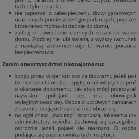
tych z tyłu budynku,
nie zapomnij o zabezpieczeniu drzwi garażowych
oraz innych pomieszczeń gospodarczych, poprzez
które łatwo można dostać się do domu,
zadbaj o oświetlenie ciemnych obszarów wokół
domu. Złodziej nie lubi światła, a wyższy rachunek
z nawiązką zrekompensuje Ci wzrost poczucia
bezpieczeństwa.
Zanim otworzysz drzwi nieznajomemu:
spójrz przez wizjer kto stoi za drzwiami, jeżeli jest
to nieznana Ci osoba – spytaj o cel wizyty i poproś
o okazanie dokumentu, tak abyś mógł przeczytać
nazwisko (policjant też ma obowiązek
wylegitymować się). Osoba o uczciwych zamiarach
zrozumie Twoją ostrożność i nie obrazi się,
na ogół znasz „swojego” listonosza, inkasenta czy
administratora osiedla. Zachowaj się szczególnie
ostrożnie jeżeli pojawi się nieznana Ci osoba
podająca się za pracownika tych instytucji.