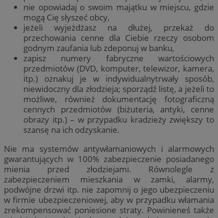
nie opowiadaj o swoim majątku w miejscu, gdzie
mogą Cię słyszeć obcy,
jeżeli wyjeżdżasz na dłużej, przekaż do
przechowania cenne dla Ciebie rzeczy osobom
godnym zaufania lub zdeponuj w banku,
zapisz numery fabryczne wartościowych
przedmiotów (DVD, komputer, telewizor, kamera,
itp.) oznakuj je w indywidualnytrwały sposób,
niewidoczny dla złodzieja; sporządź listę, a jeżeli to
możliwe, również dokumentację fotograficzną
cennych przedmiotów (biżuteria, antyki, cenne
obrazy itp.) – w przypadku kradzieży zwiększy to
szansę na ich odzyskanie.
Nie ma systemów antywłamaniowych i alarmowych
gwarantujących w 100% zabezpieczenie posiadanego
mienia przed złodziejami. Równolegle z
zabezpieczeniem mieszkania w zamki, alarmy,
podwójne drzwi itp. nie zapomnij o jego ubezpieczeniu
w firmie ubezpieczeniowej, aby w przypadku włamania
zrekompensować poniesione straty. Powinieneś także