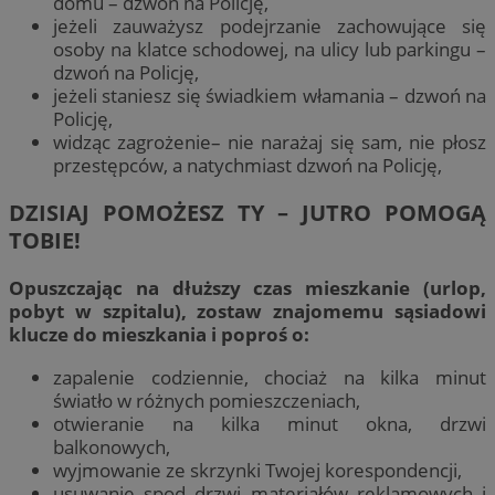
domu – dzwoń na Policję,
jeżeli zauważysz podejrzanie zachowujące się
osoby na klatce schodowej, na ulicy lub parkingu –
dzwoń na Policję,
jeżeli staniesz się świadkiem włamania – dzwoń na
Policję,
widząc zagrożenie– nie narażaj się sam, nie płosz
przestępców, a natychmiast dzwoń na Policję,
DZISIAJ POMOŻESZ TY – JUTRO POMOGĄ
TOBIE!
Opuszczając na dłuższy czas mieszkanie (urlop,
pobyt w szpitalu), zostaw znajomemu sąsiadowi
klucze do mieszkania i poproś o:
zapalenie codziennie, chociaż na kilka minut
światło w różnych pomieszczeniach,
otwieranie na kilka minut okna, drzwi
balkonowych,
wyjmowanie ze skrzynki Twojej korespondencji,
usuwanie spod drzwi materiałów reklamowych i