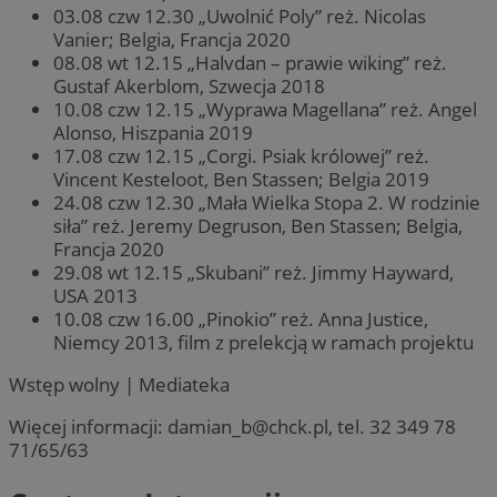
03.08 czw 12.30 „Uwolnić Poly” reż. Nicolas
Vanier; Belgia, Francja 2020
08.08 wt 12.15 „Halvdan – prawie wiking” reż.
Gustaf Akerblom, Szwecja 2018
10.08 czw 12.15 „Wyprawa Magellana” reż. Angel
Alonso, Hiszpania 2019
17.08 czw 12.15 „Corgi. Psiak królowej” reż.
Vincent Kesteloot, Ben Stassen; Belgia 2019
24.08 czw 12.30 „Mała Wielka Stopa 2. W rodzinie
siła” reż. Jeremy Degruson, Ben Stassen; Belgia,
Francja 2020
29.08 wt 12.15 „Skubani” reż. Jimmy Hayward,
USA 2013
10.08 czw 16.00 „Pinokio” reż. Anna Justice,
Niemcy 2013, film z prelekcją w ramach projektu
Wstęp wolny | Mediateka
Więcej informacji:
damian_b@chck.pl
, tel. 32 349 78
71/65/63