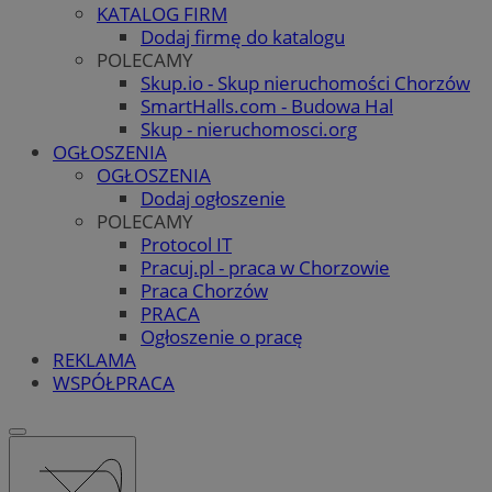
KATALOG FIRM
Dodaj firmę do katalogu
POLECAMY
Skup.io - Skup nieruchomości Chorzów
SmartHalls.com - Budowa Hal
Skup - nieruchomosci.org
OGŁOSZENIA
OGŁOSZENIA
Dodaj ogłoszenie
POLECAMY
Protocol IT
Pracuj.pl - praca w Chorzowie
Praca Chorzów
PRACA
Ogłoszenie o pracę
REKLAMA
WSPÓŁPRACA