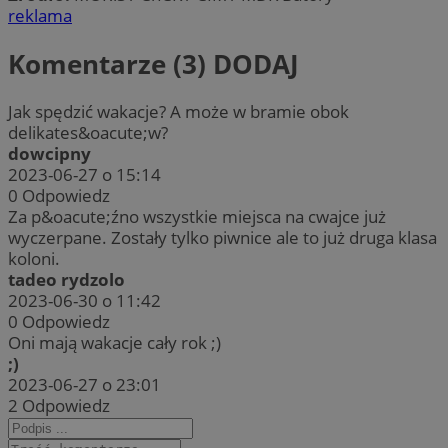
reklama
Komentarze (3)
DODAJ
Jak spędzić wakacje? A może w bramie obok
delikates&oacute;w?
dowcipny
2023-06-27 o 15:14
0
Odpowiedz
Za p&oacute;źno wszystkie miejsca na cwajce już
wyczerpane. Zostały tylko piwnice ale to już druga klasa
koloni.
tadeo rydzolo
2023-06-30 o 11:42
0
Odpowiedz
Oni mają wakacje cały rok ;)
;)
2023-06-27 o 23:01
2
Odpowiedz