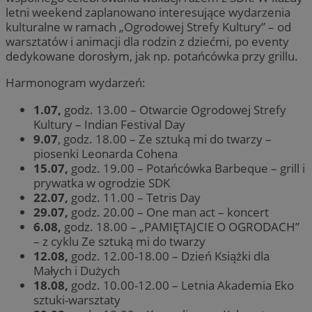
letni weekend zaplanowano interesujące wydarzenia
kulturalne w ramach „Ogrodowej Strefy Kultury” – od
warsztatów i animacji dla rodzin z dziećmi, po eventy
dedykowane dorosłym, jak np. potańcówka przy grillu.
Harmonogram wydarzeń:
1.07,
godz. 13.00 – Otwarcie Ogrodowej Strefy
Kultury – Indian Festival Day
9.07
, godz. 18.00 – Ze sztuką mi do twarzy –
piosenki Leonarda Cohena
15.07,
godz. 19.00 – Potańcówka Barbeque – grill i
prywatka w ogrodzie SDK
22.07,
godz. 11.00 – Tetris Day
29.07,
godz. 20.00 – One man act – koncert
6.08,
godz. 18.00 – „PAMIĘTAJCIE O OGRODACH”
– z cyklu Ze sztuką mi do twarzy
12.08,
godz. 12.00-18.00 – Dzień Książki dla
Małych i Dużych
18.08,
godz. 10.00-12.00 – Letnia Akademia Eko
sztuki-warsztaty