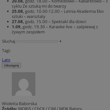
20.08,
godz. 18.00 – Komediowo – Kabaretowo – z
cyklu Ze sztuką mi do twarzy
25.08,
godz. 10.00-12.00 – Letnia Akademia Eko
sztuki – warsztaty
27.08,
godz. 15.00 – Spektakl dla dzieci
1.09,
godz. 19.30 – Karaoke live – zaśpiewaj z
żywym zespołem
Słuchaj
⏵︎
Tagi:
Lato
Udostępnij
Wioletta Baborska
Źródło:
MORiS / ChCK / CIM / MDK Batory