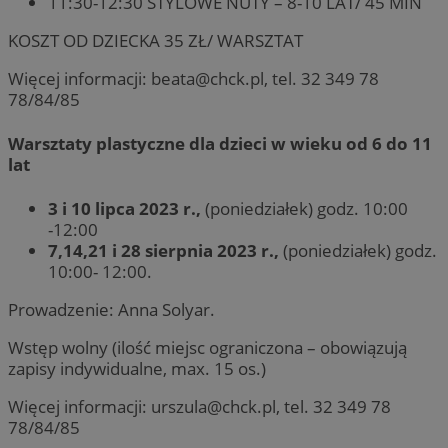
11:30-12:30 STYLOWE NUTY – 8-10 LAT/ 45 MIN
KOSZT OD DZIECKA 35 ZŁ/ WARSZTAT
Więcej informacji:
beata@chck.pl
, tel. 32 349 78
78/84/85
Warsztaty plastyczne dla dzieci w wieku od 6 do 11
lat
3 i 10 lipca 2023 r.,
(poniedziałek) godz. 10:00
-12:00
7,14,21 i 28 sierpnia 2023 r.,
(poniedziałek) godz.
10:00- 12:00.
Prowadzenie: Anna Solyar.
Wstęp wolny (ilość miejsc ograniczona – obowiązują
zapisy indywidualne, max. 15 os.)
Więcej informacji:
urszula@chck.pl
, tel. 32 349 78
78/84/85