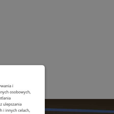
ywania i
danych osobowych,
etlania
az ulepszania
 i innych celach,