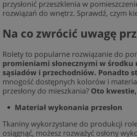
przysłonić przeszklenia w pomieszczeni
li_gc
rozwiązań do wnętrz. Sprawdź, czym ki
Na co zwrócić uwagę prz
Nazwa
Nazwa
openstat_umr82x3
Nazwa
Rolety to popularne rozwiązanie do pom
openstat_gid
VP
pb_rtb_ev_part
promieniami słonecznymi w środku u
openstat_pbi939ar
sąsiadów i przechodniów. Ponadto 
openstat_khpu8s
mnogość dostępnych kolorów i materia
openstat_iy2unm5p
_clck
__gads
incap_ses_1688_32
przesłony do mieszkania?
Oto kwestie,
openstat_wj089dcr
__Secure-
_clsk
ROLLOUT_TOKEN
Materiał wykonania przesłon
visid_incap_322052
Tkaniny wykorzystane do produkcji rolet
_clsk
bcookie
osiągnąć, możesz rozważyć osłony wyko