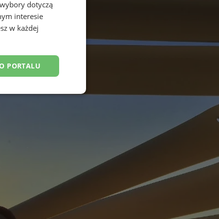
 wybory dotyczą
nym interesie
sz w każdej
DO PORTALU
esklasyfikowane
ane
owanie użytkownika i
j.