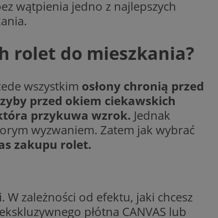
ez wątpienia jedno z najlepszych
y gościa na
ania.
nych celów
h rolet do mieszkania?
wywania
Opis
rzede wszystkim
osłony chronią przed
aportowania na
etowej dla
iaru wysiłków
szyby przed okiem ciekawskich
madzić dane, takie
wników z reklamami
nę internetową lub
która przykuwa wzrok.
Jednak
sporym wyzwaniem. Zatem jak wybrać
rakcji
ubleClick for
ernetowej w celu
wyświetlanie reklam
jonalności strony
as zakupu rolet.
ć.
rażaniem funkcji i
aniem Microsoft
trolować, które
wywania informacji
wyświetlane
ów stron w jedną
ń etapowych,
anego użytkownika
 W zależności od efektu, jaki chcesz
aniem Microsoft
wywania informacji
służący do
, ekskluzywnego płótna CANVAS lub
ów stron w jedną
towej za