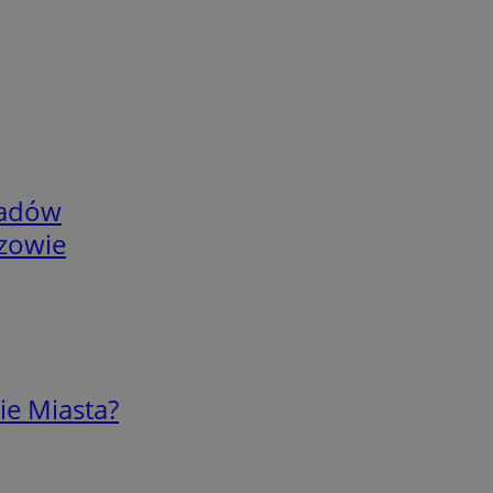
adów
rzowie
ie Miasta?