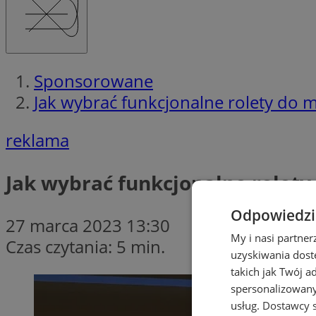
Sponsorowane
Jak wybrać funkcjonalne rolety do m
reklama
Jak wybrać funkcjonalne rolety
Odpowiedzia
27 marca 2023 13:30
My i nasi partne
Czas czytania: 5 min.
uzyskiwania dost
takich jak Twój a
spersonalizowanyc
usług.
Dostawcy s