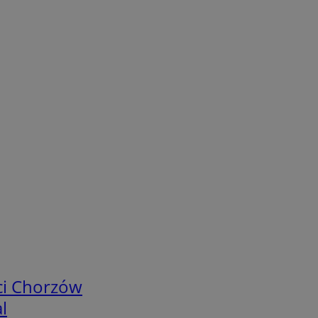
ci Chorzów
l