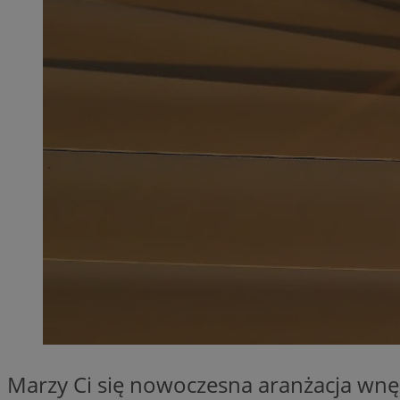
QeSessID
MvSessID
SessID
CookieScriptConse
__cf_bm
VISITOR_PRIVACY_
INGRESSCOOKIE
Marzy Ci się nowoczesna aranżacja wnęki