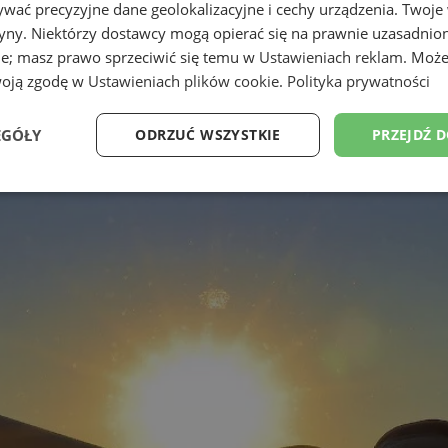
wać precyzyjne dane geolokalizacyjne i cechy urządzenia. Twoje
tryny. Niektórzy dostawcy mogą opierać się na prawnie uzasadnio
ie; masz prawo sprzeciwić się temu w
Ustawieniach reklam
. Może
woją zgodę w
Ustawieniach plików cookie
.
Polityka prywatności
EGÓŁY
ODRZUĆ WSZYSTKIE
PRZEJDŹ 
Wydajność
Targetowanie
Funkcjonalność
Ni
ezbędne
Wydajność
Targetowanie
Funkcjonalność
Niesklasyfikow
ie umożliwiają korzystanie z podstawowych funkcji strony internetowej, takich jak log
Bez niezbędnych plików cookie nie można prawidłowo korzystać ze strony internetowe
Okres
Provider
/
Domena
Opis
przechowywania