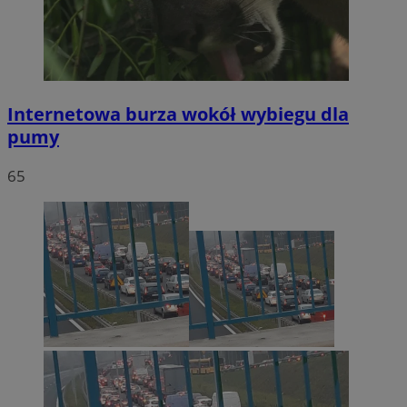
Internetowa burza wokół wybiegu dla
pumy
65