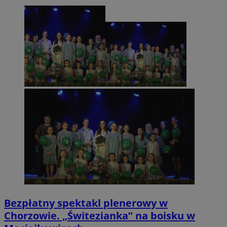
Bezpłatny spektakl plenerowy w
Chorzowie. „Świtezianka” na boisku w