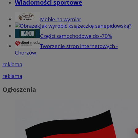
Wiadomości sportowe
Meble na wymiar
Jak wyrobić książeczkę sanepidowską?
Części samochodowe do -70%
Tworzenie stron internetowych -
Chorzów
reklama
reklama
Ogłoszenia