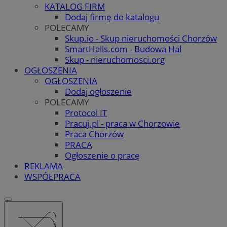
KATALOG FIRM
Dodaj firmę do katalogu
POLECAMY
Skup.io - Skup nieruchomości Chorzów
SmartHalls.com - Budowa Hal
Skup - nieruchomosci.org
OGŁOSZENIA
OGŁOSZENIA
Dodaj ogłoszenie
POLECAMY
Protocol IT
Pracuj.pl - praca w Chorzowie
Praca Chorzów
PRACA
Ogłoszenie o pracę
REKLAMA
WSPÓŁPRACA