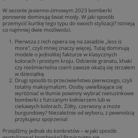
W sezonie jesienno-zimowym 2023 bomberki
ponownie dominują świat mody. W jaki sposób
przemycić kurtkę tego typu do swoich stylizacji? Istnieją
co najmniej dwie możliwości.
Pierwsza z nich opiera się na zasadzie „less is
more”, czyli mniej znaczy więcej. Tutaj dominują
modele o jednolitej fakturze w klasycznych
kolorach i prostym kroju. Odcienie granatu, khaki
czy nieśmiertelna czerń zawsze okażą się strzałem
w dziesiątkę.
Drugi sposób to przeciwieństwo pierwszego, czyli
totalny maksymalizm. Osoby uwielbiające się
wyróżniać w tłumie powinny wybrać nietuzinkowe
bomberki z futrzanym kołnierzem lub w
ciekawych kolorach. Żółty, czerwony a może
burgundowy? Niezależnie od wyboru, z pewnością
przykujesz spojrzenia!
Przejdźmy jednak do konkretów – w jaki sposób
wystylizować bomberkę? Przyjrzyjmy się.