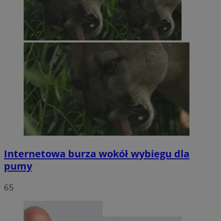
Internetowa burza wokół wybiegu dla
pumy
65