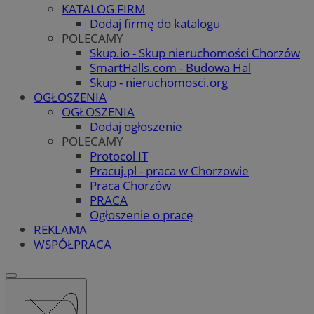
KATALOG FIRM
Dodaj firmę do katalogu
POLECAMY
Skup.io - Skup nieruchomości Chorzów
SmartHalls.com - Budowa Hal
Skup - nieruchomosci.org
OGŁOSZENIA
OGŁOSZENIA
Dodaj ogłoszenie
POLECAMY
Protocol IT
Pracuj.pl - praca w Chorzowie
Praca Chorzów
PRACA
Ogłoszenie o pracę
REKLAMA
WSPÓŁPRACA