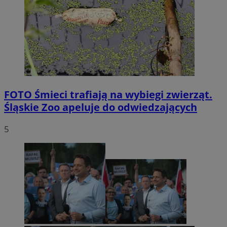
FOTO
Śmieci trafiają na wybiegi zwierząt.
Śląskie Zoo apeluje do odwiedzających
5