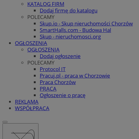
KATALOG FIRM
Dodaj firmę do katalogu
POLECAMY
Skup.io - Skup nieruchomości Chorzów
SmartHalls.com - Budowa Hal
Skup - nieruchomosci.org
OGŁOSZENIA
OGŁOSZENIA
Dodaj ogłoszenie
POLECAMY
Protocol IT
Pracuj.pl - praca w Chorzowie
Praca Chorzów
PRACA
Ogłoszenie o pracę
REKLAMA
WSPÓŁPRACA