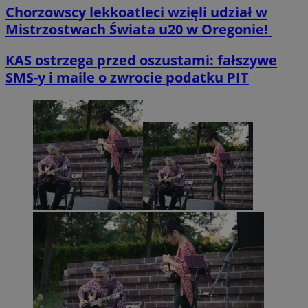
Chorzowscy lekkoatleci wzięli udział w
Mistrzostwach Świata u20 w Oregonie!
KAS ostrzega przed oszustami: fałszywe
SMS-y i maile o zwrocie podatku PIT