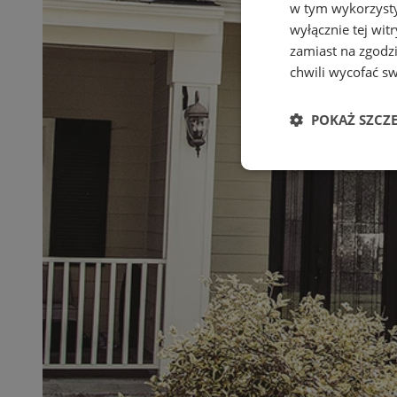
w tym wykorzysty
wyłącznie tej wi
zamiast na zgodz
chwili wycofać s
POKAŻ SZCZ
Niezbędne
Ni
Niezbędne pliki cook
zarządzanie kontem. 
Nazwa