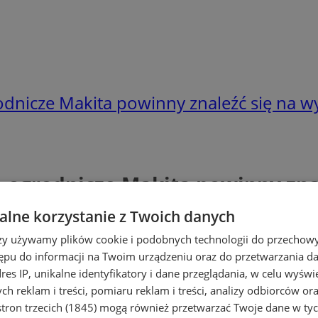
odnicze Makita powinny znaleźć się na
 ogrodnicze Makita powinny zn
lne korzystanie z Twoich danych
rzy używamy plików cookie i podobnych technologii do przechow
ępu do informacji na Twoim urządzeniu oraz do przetwarzania 
dres IP, unikalne identyfikatory i dane przeglądania, w celu wyświ
h reklam i treści, pomiaru reklam i treści, analizy odbiorców or
tron trzecich (1845)
mogą również przetwarzać Twoje dane w tych