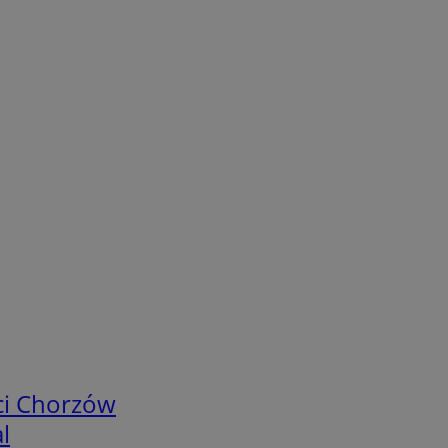
ci Chorzów
l