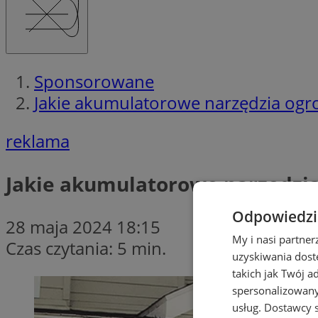
Sponsorowane
Jakie akumulatorowe narzędzia ogr
reklama
Jakie akumulatorowe narzędzia
Odpowiedzia
28 maja 2024 18:15
My i nasi partne
Czas czytania: 5 min.
uzyskiwania dost
takich jak Twój a
spersonalizowanyc
usług.
Dostawcy s