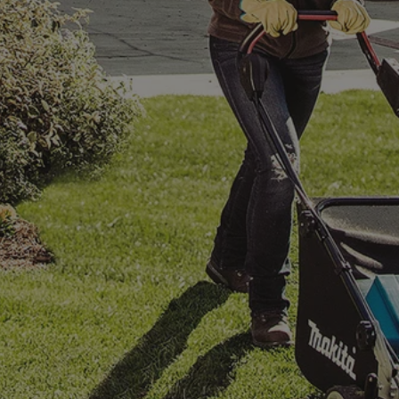
mojchorzow.pl
1 rok
Ten plik cookie przechowuje id
mojchorzow.pl
1 rok
Ten plik cookie przechowuje id
mojchorzow.pl
1 rok
Ten plik cookie przechowuje id
nt
4 tygodnie 2 dni
Ten plik cookie jest używany p
CookieScript
Script.com do zapamiętywania 
mojchorzow.pl
dotyczących zgody użytkownika
Jest to konieczne, aby baner c
Script.com działał poprawnie.
29 minut 53
Ten plik cookie służy do rozróż
Cloudflare Inc.
sekundy
botów. Jest to korzystne dla s
.temu.com
ponieważ umożliwia tworzeni
na temat korzystania z jej wit
METADATA
5 miesięcy 4
Ten plik cookie przechowuje i
YouTube
tygodnie
użytkownika oraz jego prefere
.youtube.com
prywatności podczas korzystan
Rejestruje wybory dotyczące p
Google Privacy Policy
i ustawień zgody, zapewniając 
w kolejnych wizytach. Dzięki 
musi ponownie konfigurować s
co zwiększa wygodę i zgodność
ochrony danych.
Sesja
Rejestruje, który klaster serw
NGINX Inc.
gościa. Jest to używane w kont
bh.contextweb.com
równoważenia obciążenia w ce
doświadczenia użytkownika.