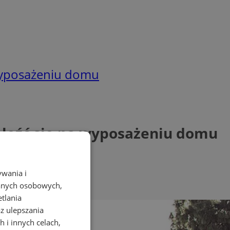
 wyposażeniu domu
aleźć się na wyposażeniu domu
ywania i
danych osobowych,
etlania
az ulepszania
 i innych celach,