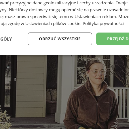
wać precyzyjne dane geolokalizacyjne i cechy urządzenia. Twoje
tryny. Niektórzy dostawcy mogą opierać się na prawnie uzasadnio
ie; masz prawo sprzeciwić się temu w
Ustawieniach reklam
. Może
woją zgodę w
Ustawieniach plików cookie
.
Polityka prywatności
EGÓŁY
ODRZUĆ WSZYSTKIE
PRZEJDŹ 
Wydajność
Targetowanie
Funkcjonalność
Ni
ezbędne
Wydajność
Targetowanie
Funkcjonalność
Niesklasyfikow
ie umożliwiają korzystanie z podstawowych funkcji strony internetowej, takich jak log
Bez niezbędnych plików cookie nie można prawidłowo korzystać ze strony internetowe
Okres
Provider
/
Domena
Opis
przechowywania