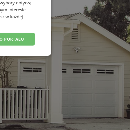
 wybory dotyczą
nym interesie
sz w każdej
DO PORTALU
esklasyfikowane
ane
owanie użytkownika i
j.