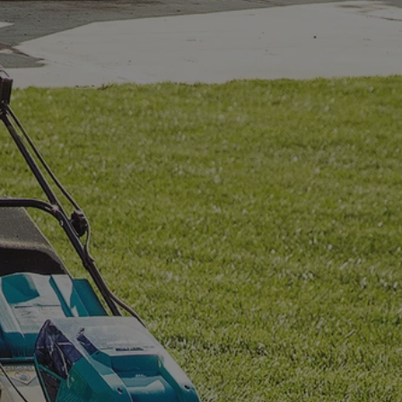
entyfikator sesji.
entyfikator sesji.
entyfikator sesji.
rzez usługę Cookie-
preferencji
 na pliki cookie.
ookie Cookie-
niania ludzi i
trony internetowej,
e ważnych raportów
ryny internetowej.
nformacje o zgodzie
ncjach dotyczących
ia z witryny.
olityki prywatności
ich przestrzeganie
temu użytkownik nie
woich preferencji,
 z regulacjami
erów obsługuje
ekście
lu optymalizacji