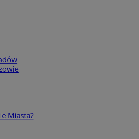
adów
rzowie
ie Miasta?