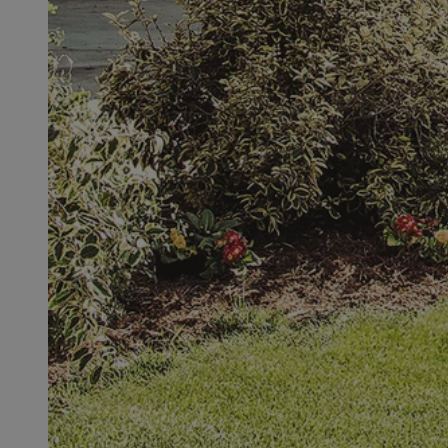
QeSessID
MvSessID
SessID
CookieScriptConse
__cf_bm
VISITOR_PRIVACY_
INGRESSCOOKIE