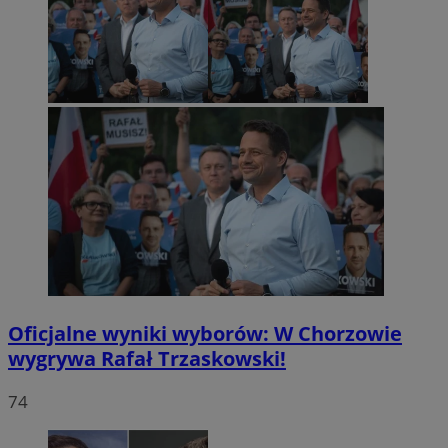
Oficjalne wyniki wyborów: W Chorzowie
wygrywa Rafał Trzaskowski!
74