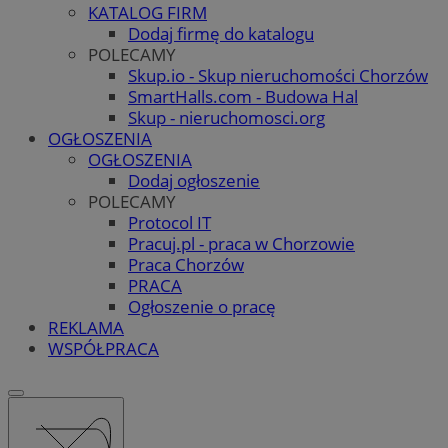
KATALOG FIRM
Dodaj firmę do katalogu
POLECAMY
Skup.io - Skup nieruchomości Chorzów
SmartHalls.com - Budowa Hal
Skup - nieruchomosci.org
OGŁOSZENIA
OGŁOSZENIA
Dodaj ogłoszenie
POLECAMY
Protocol IT
Pracuj.pl - praca w Chorzowie
Praca Chorzów
PRACA
Ogłoszenie o pracę
REKLAMA
WSPÓŁPRACA