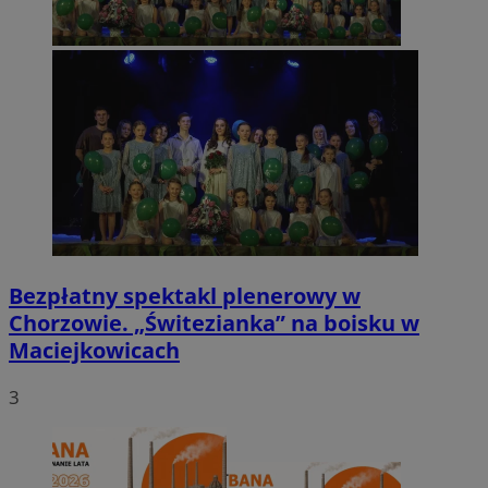
Bezpłatny spektakl plenerowy w
Chorzowie. „Świtezianka” na boisku w
Maciejkowicach
3