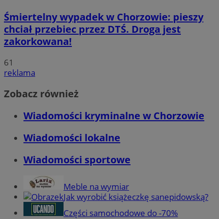
Śmiertelny wypadek w Chorzowie: pieszy
chciał przebiec przez DTŚ. Droga jest
zakorkowana!
61
reklama
Zobacz również
Wiadomości kryminalne w Chorzowie
Wiadomości lokalne
Wiadomości sportowe
Meble na wymiar
Jak wyrobić książeczkę sanepidowską?
Części samochodowe do -70%