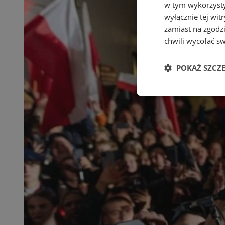
w tym wykorzysty
wyłącznie tej wi
zamiast na zgodz
chwili wycofać s
POKAŻ SZCZ
Niezbędne
Ni
Niezbędne pliki cook
zarządzanie kontem. 
Nazwa