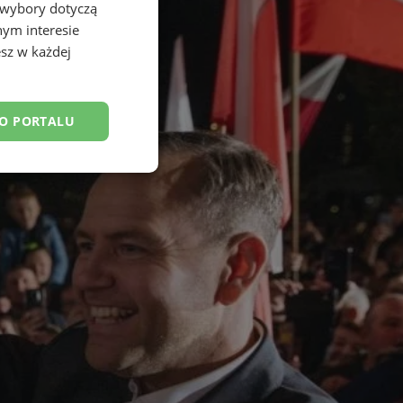
 wybory dotyczą
nym interesie
sz w każdej
DO PORTALU
esklasyfikowane
ane
owanie użytkownika i
j.