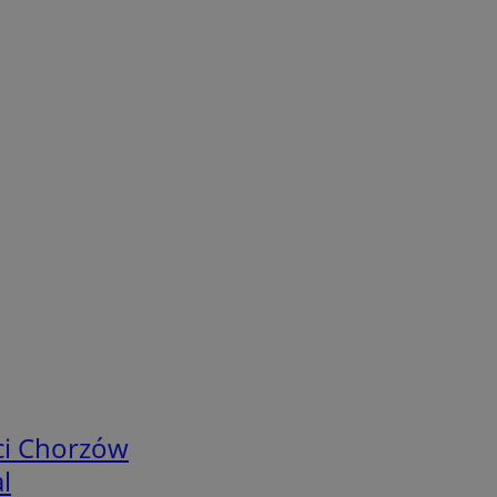
ci Chorzów
l