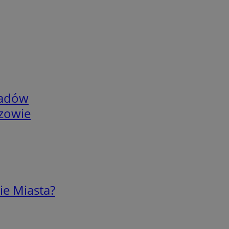
adów
rzowie
ie Miasta?