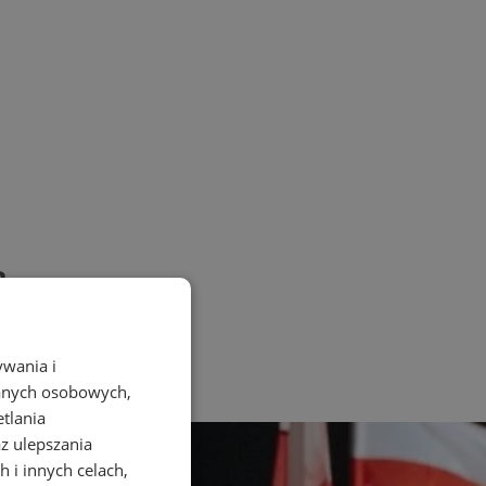
?
ywania i
danych osobowych,
etlania
az ulepszania
 i innych celach,