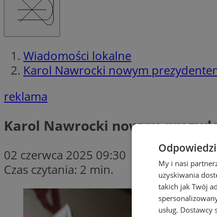
Wiadomości lokalne
Karol Nawrocki nowym prezydentem
reklama
Karol Nawrocki nowym prezyde
Odpowiedzia
02 czerwca 2025 09:30
My i nasi partne
Czas czytania: 2 min.
uzyskiwania dost
takich jak Twój a
spersonalizowanyc
usług.
Dostawcy s