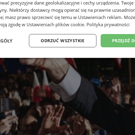
wać precyzyjne dane geolokalizacyjne i cechy urządzenia. Twoje
tryny. Niektórzy dostawcy mogą opierać się na prawnie uzasadnio
ie; masz prawo sprzeciwić się temu w
Ustawieniach reklam
. Może
woją zgodę w
Ustawieniach plików cookie
.
Polityka prywatności
EGÓŁY
ODRZUĆ WSZYSTKIE
PRZEJDŹ 
Wydajność
Targetowanie
Funkcjonalność
Ni
ezbędne
Wydajność
Targetowanie
Funkcjonalność
Niesklasyfikow
ie umożliwiają korzystanie z podstawowych funkcji strony internetowej, takich jak log
Bez niezbędnych plików cookie nie można prawidłowo korzystać ze strony internetowe
Okres
Provider
/
Domena
Opis
przechowywania