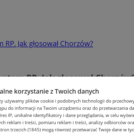
 RP. Jak głosował Chorzów?
ntem RP. Jak głosował Chorzów
lne korzystanie z Twoich danych
rzy używamy plików cookie i podobnych technologii do przechow
ępu do informacji na Twoim urządzeniu oraz do przetwarzania 
dres IP, unikalne identyfikatory i dane przeglądania, w celu wyświ
h reklam i treści, pomiaru reklam i treści, analizy odbiorców or
tron trzecich (1845)
mogą również przetwarzać Twoje dane w tych