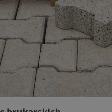
mojchorzow.pl
1 rok
Ten plik cookie przechowuje id
mojchorzow.pl
1 rok
Ten plik cookie przechowuje id
mojchorzow.pl
1 rok
Ten plik cookie przechowuje id
nt
4 tygodnie 2 dni
Ten plik cookie jest używany p
CookieScript
Script.com do zapamiętywania 
mojchorzow.pl
dotyczących zgody użytkownika
Jest to konieczne, aby baner c
Script.com działał poprawnie.
29 minut 53
Ten plik cookie służy do rozróż
Cloudflare Inc.
sekundy
botów. Jest to korzystne dla s
.temu.com
ponieważ umożliwia tworzeni
na temat korzystania z jej wit
METADATA
5 miesięcy 4
Ten plik cookie przechowuje i
YouTube
tygodnie
użytkownika oraz jego prefere
.youtube.com
prywatności podczas korzystan
Rejestruje wybory dotyczące p
Google Privacy Policy
i ustawień zgody, zapewniając 
w kolejnych wizytach. Dzięki 
musi ponownie konfigurować s
co zwiększa wygodę i zgodność
ochrony danych.
Sesja
Rejestruje, który klaster serw
NGINX Inc.
gościa. Jest to używane w kont
bh.contextweb.com
równoważenia obciążenia w ce
c brukarskich
doświadczenia użytkownika.