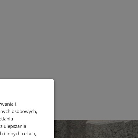
ywania i
danych osobowych,
etlania
az ulepszania
 i innych celach,