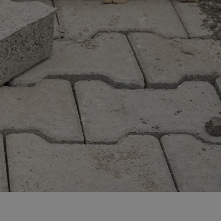
entyfikator sesji.
entyfikator sesji.
entyfikator sesji.
rzez usługę Cookie-
preferencji
 na pliki cookie.
ookie Cookie-
niania ludzi i
trony internetowej,
e ważnych raportów
ryny internetowej.
nformacje o zgodzie
ncjach dotyczących
ia z witryny.
olityki prywatności
ich przestrzeganie
temu użytkownik nie
woich preferencji,
 z regulacjami
erów obsługuje
ekście
lu optymalizacji