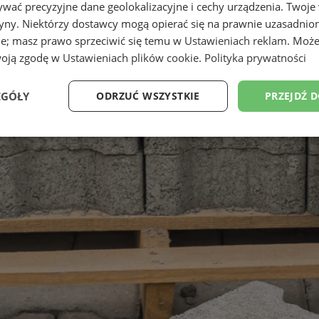
wać precyzyjne dane geolokalizacyjne i cechy urządzenia. Twoje
tryny. Niektórzy dostawcy mogą opierać się na prawnie uzasadnio
ie; masz prawo sprzeciwić się temu w
Ustawieniach reklam
. Może
woją zgodę w
Ustawieniach plików cookie
.
Polityka prywatności
EGÓŁY
ODRZUĆ WSZYSTKIE
PRZEJDŹ 
Wydajność
Targetowanie
Funkcjonalność
Ni
ezbędne
Wydajność
Targetowanie
Funkcjonalność
Niesklasyfikow
ie umożliwiają korzystanie z podstawowych funkcji strony internetowej, takich jak log
Bez niezbędnych plików cookie nie można prawidłowo korzystać ze strony internetowe
Okres
Provider
/
Domena
Opis
przechowywania