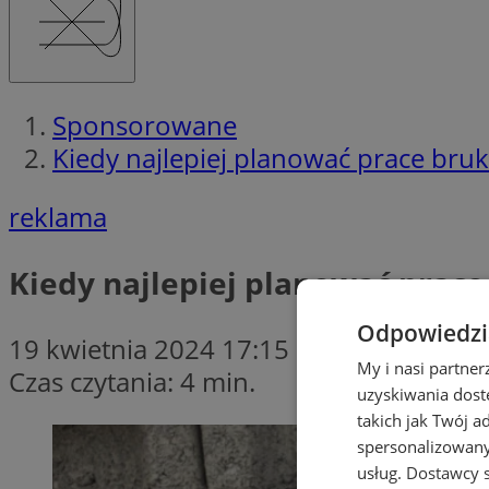
Sponsorowane
Kiedy najlepiej planować prace bruk
reklama
Kiedy najlepiej planować prace
Odpowiedzia
19 kwietnia 2024 17:15
My i nasi partne
Czas czytania: 4 min.
uzyskiwania dost
takich jak Twój a
spersonalizowanyc
usług.
Dostawcy s