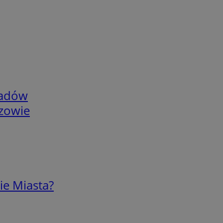
adów
rzowie
ie Miasta?