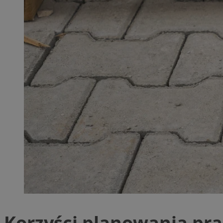
QeSessID
MvSessID
SessID
CookieScriptConse
__cf_bm
VISITOR_PRIVACY_
INGRESSCOOKIE
Korzyści planowania pra