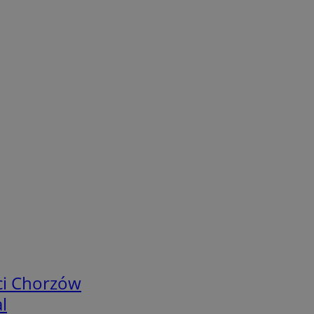
ci Chorzów
l