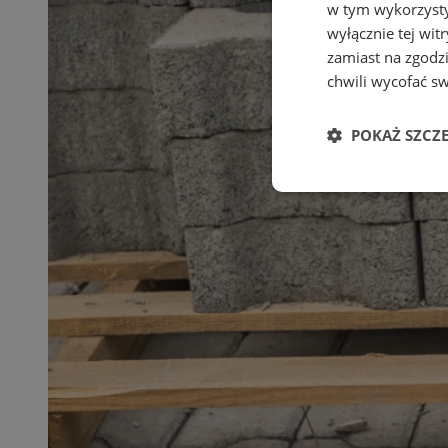
w tym wykorzysty
wyłącznie tej wi
zamiast na zgodz
chwili wycofać s
POKAŻ SZCZ
Niezbędne
Ni
Niezbędne pliki cook
zarządzanie kontem. 
Nazwa