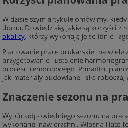
li_gc
W dzisiejszym artykule omówimy, kiedy
domu. Dowiedz się, jakie są korzyści z
Nazwa
okolicy
, którzy wykonają je solidnie i z
Nazwa
openstat_umr82x3
Nazwa
Planowanie prace brukarskie ma wiele 
openstat_gid
VP
pb_rtb_ev_part
openstat_pbi939ar
przygotowanie i ustalenie harmonogramu
openstat_khpu8s
procesu remontowego. Ponadto, planow
openstat_iy2unm5p
_clck
jak materiały budowlane i siła robocza, 
__gads
incap_ses_1688_32
openstat_wj089dcr
Znaczenie sezonu na pra
__Secure-
_clsk
ROLLOUT_TOKEN
visid_incap_322052
Wybór odpowiedniego sezonu na prace b
_clsk
bcookie
wykonanej nawierzchni. Wiosna i lato t