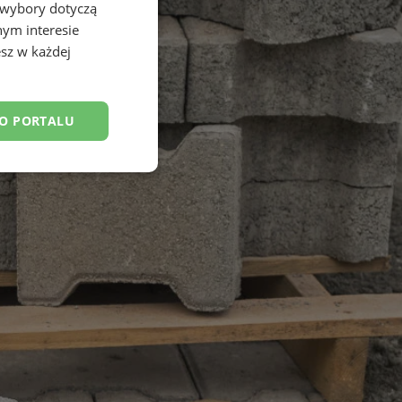
 wybory dotyczą
nym interesie
sz w każdej
DO PORTALU
esklasyfikowane
ane
owanie użytkownika i
j.