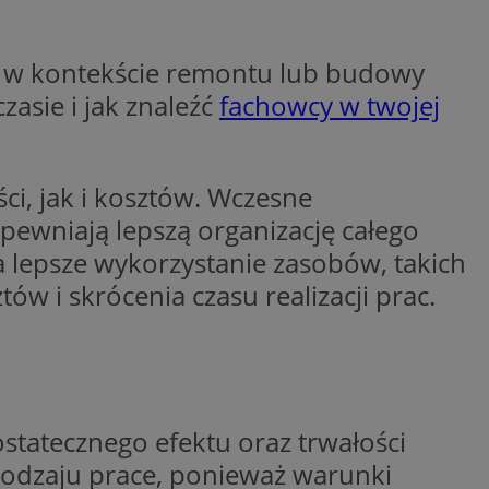
y gościa na
nych celów
ie w kontekście remontu lub budowy
asie i jak znaleźć
fachowcy w twojej
wywania
Opis
i, jak i kosztów. Wczesne
aportowania na
etowej dla
iaru wysiłków
pewniają lepszą organizację całego
madzić dane, takie
wników z reklamami
nę internetową lub
lepsze wykorzystanie zasobów, takich
rakcji
ów i skrócenia czasu realizacji prac.
ubleClick for
ernetowej w celu
wyświetlanie reklam
jonalności strony
ć.
rażaniem funkcji i
aniem Microsoft
trolować, które
wywania informacji
wyświetlane
ów stron w jedną
ń etapowych,
anego użytkownika
tatecznego efektu oraz trwałości
aniem Microsoft
wywania informacji
służący do
 rodzaju prace, ponieważ warunki
ów stron w jedną
towej za