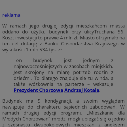
reklama
W ramach jego drugiej edycji mieszkańcom miasta
oddano do użytku budynek przy ulicyTruchana 56.
Koszt inwestycji to prawie 4 mln zł. Miasto otrzymało na
ten cel dotację z Banku Gospodarstwa Krajowego w
wysokości 1 mln 534 tys. zł
Ten budynek jest jednym z
najnowocześniejszych w zasobach miejskich.
Jest skrojony na miarę potrzeb rodzin z
dziećmi. To dlatego znajduje się tu winda, a
także wózkownia na parterze – wskazuje
Prezydent Chorzowa
Andrzej Kotala
.
Budynek ma 5 kondygnacji, a swoim wyglądem
nawiązuje do charakteru sąsiednich zabudowań. W
ramach drugiej edycji programu „Mieszkanie dla
Młodych Chorzowian” młodzi mogli ubiegać się o jedno
z szesnastu dwupokojowych mieszkań z aneksem