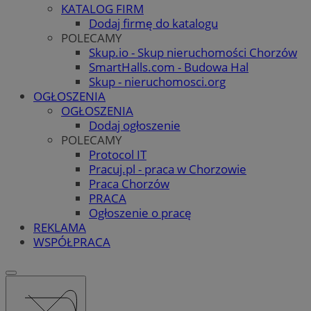
KATALOG FIRM
Dodaj firmę do katalogu
POLECAMY
Skup.io - Skup nieruchomości Chorzów
SmartHalls.com - Budowa Hal
Skup - nieruchomosci.org
OGŁOSZENIA
OGŁOSZENIA
Dodaj ogłoszenie
POLECAMY
Protocol IT
Pracuj.pl - praca w Chorzowie
Praca Chorzów
PRACA
Ogłoszenie o pracę
REKLAMA
WSPÓŁPRACA