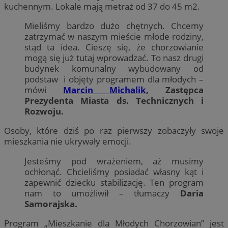
kuchennym. Lokale mają metraż od 37 do 45 m2.
Mieliśmy bardzo dużo chętnych. Chcemy
zatrzymać w naszym mieście młode rodziny,
stąd ta idea. Cieszę się, że chorzowianie
mogą się już tutaj wprowadzać. To nasz drugi
budynek komunalny wybudowany od
podstaw i objęty programem dla młodych –
mówi
Marcin Michalik
, Zastępca
Prezydenta Miasta ds. Technicznych i
Rozwoju.
Osoby, które dziś po raz pierwszy zobaczyły swoje
mieszkania nie ukrywały emocji.
Jesteśmy pod wrażeniem, aż musimy
ochłonąć. Chcieliśmy posiadać własny kąt i
zapewnić dziecku stabilizację. Ten program
nam to umożliwił – tłumaczy
Daria
Samorajska.
Program „Mieszkanie dla Młodych Chorzowian” jest