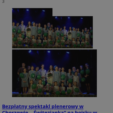
3
Bezpłatny spektakl plenerowy w
Chorzowie. „Świtezianka” na boisku w