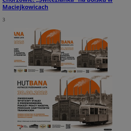
Maciejkowicach
3