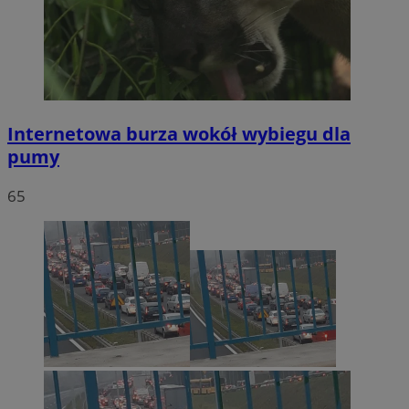
Internetowa burza wokół wybiegu dla
pumy
65