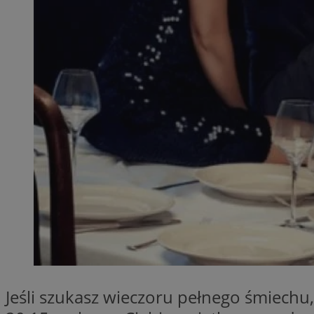
QeSessID
MvSessID
SessID
CookieScriptConse
__cf_bm
VISITOR_PRIVACY_
INGRESSCOOKIE
Jeśli szukasz wieczoru pełnego śmiechu, 