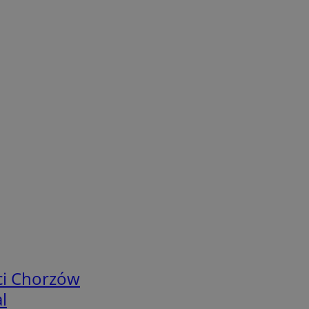
ci Chorzów
l