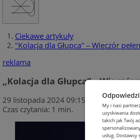
Ciekawe artykuły
"Kolacja dla Głupca" – Wieczór pełe
reklama
„Kolacja dla Głupca” – Wieczór
Odpowiedzia
29 listopada 2024 09:15
My i nasi partne
Czas czytania: 1 min.
uzyskiwania dost
takich jak Twój a
spersonalizowanyc
usług.
Dostawcy s