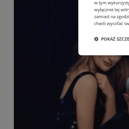
w tym wykorzysty
wyłącznie tej wi
zamiast na zgodz
chwili wycofać s
POKAŻ SZCZ
Niezbędne
Ni
Niezbędne pliki cook
zarządzanie kontem. 
Nazwa