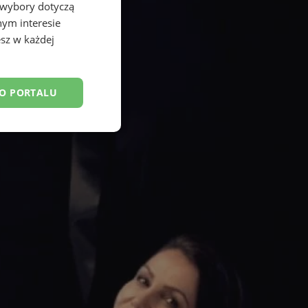
 wybory dotyczą
nym interesie
sz w każdej
DO PORTALU
esklasyfikowane
ane
owanie użytkownika i
j.