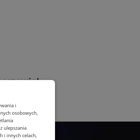
horzowie!
ywania i
danych osobowych,
etlania
az ulepszania
 i innych celach,