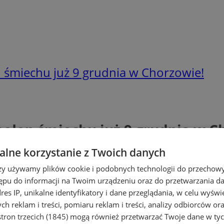
n śmiechu już 9 grudnia w Chorzowie!
 pełen śmiechu już 9 grudnia w C
lne korzystanie z Twoich danych
rzy używamy plików cookie i podobnych technologii do przechow
ępu do informacji na Twoim urządzeniu oraz do przetwarzania 
dres IP, unikalne identyfikatory i dane przeglądania, w celu wyświ
h reklam i treści, pomiaru reklam i treści, analizy odbiorców or
tron trzecich (1845)
mogą również przetwarzać Twoje dane w tych