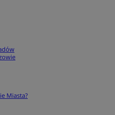
adów
rzowie
ie Miasta?