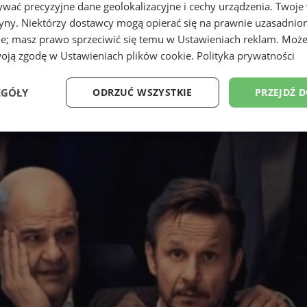
wać precyzyjne dane geolokalizacyjne i cechy urządzenia. Twoje
tryny. Niektórzy dostawcy mogą opierać się na prawnie uzasadnio
ie; masz prawo sprzeciwić się temu w
Ustawieniach reklam
. Może
woją zgodę w
Ustawieniach plików cookie
.
Polityka prywatności
EGÓŁY
ODRZUĆ WSZYSTKIE
PRZEJDŹ 
Wydajność
Targetowanie
Funkcjonalność
Ni
ezbędne
Wydajność
Targetowanie
Funkcjonalność
Niesklasyfikow
ie umożliwiają korzystanie z podstawowych funkcji strony internetowej, takich jak log
Bez niezbędnych plików cookie nie można prawidłowo korzystać ze strony internetowe
Okres
Provider
/
Domena
Opis
przechowywania