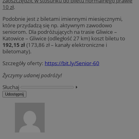
zaoszczędzić w stosunku do biletu normalnego prawie
10 zł
.
Podobnie jest z biletami imiennymi miesięcznymi,
które przydadzą się np. aktywnym zawodowo
seniorom. Dla podróżujących na trasie Gliwice –
Katowice – Gliwice (odległość 27 km) koszt biletu to
192,15 zł
(173,86 zł – kanały elektroniczne i
biletomaty).
Szczegóły oferty:
https://bit.ly/Senior-60
Życzymy udanej podróży!
Słuchaj
⏵︎
Udostępnij