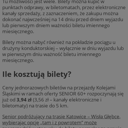
Tu możliwości jest wiele. Bilety można kupić w
punktach odprawy, w biletomatach, przez elektroniczne
kanały sprzedaży, z zaznaczeniem, że zakupu można
dokonać najwcześniej na 14 dniu przed dniem wyjazdu
lub pierwszym dniem ważności biletu imiennego
miesięcznego.
Bilety można nabyć również na pokładzie pociągu u
drużyny konduktorskiej – wyłącznie w dniu wyjazdu lub
w pierwszym dniu ważność biletu imiennego
miesięcznego.
Ile kosztują bilety?
Ceny jednorazowych biletów na przejazdy Kolejami
Śląskimi w ramach oferty SENIOR 60+ rozpoczynają się
już od
3,94 zł
(3,56 zł – kanały elektroniczne i
biletomaty) na trasie do 5 km.
Senior podróżujący na trasie Katowice – Wisła Głębce,
wybierając opcję „tam i z powrotem” może