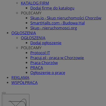
KATALOG FIRM
Dodaj firmę do katalogu
POLECAMY
Skup.io - Skup nieruchomości Chorzów
SmartHalls.com - Budowa Hal
Skup - nieruchomosci.org
OGŁOSZENIA
OGŁOSZENIA
Dodaj ogłoszenie
POLECAMY
Protocol IT
Pracuj.pl - praca w Chorzowie
Praca Chorzów
PRACA
Ogłoszenie o pracę
REKLAMA
WSPÓŁPRACA