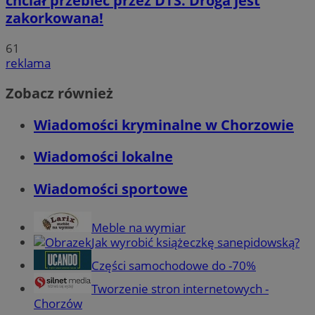
chciał przebiec przez DTŚ. Droga jest
zakorkowana!
61
reklama
Zobacz również
Wiadomości kryminalne w Chorzowie
Wiadomości lokalne
Wiadomości sportowe
Meble na wymiar
Jak wyrobić książeczkę sanepidowską?
Części samochodowe do -70%
Tworzenie stron internetowych -
Chorzów