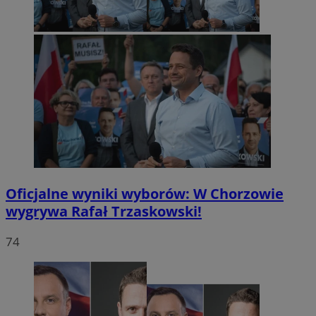
Oficjalne wyniki wyborów: W Chorzowie
wygrywa Rafał Trzaskowski!
74