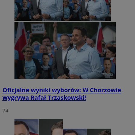
Oficjalne wyniki wyborów: W Chorzowie
wygrywa Rafał Trzaskowski!
74