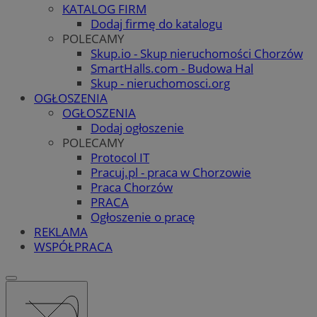
KATALOG FIRM
Dodaj firmę do katalogu
POLECAMY
Skup.io - Skup nieruchomości Chorzów
SmartHalls.com - Budowa Hal
Skup - nieruchomosci.org
OGŁOSZENIA
OGŁOSZENIA
Dodaj ogłoszenie
POLECAMY
Protocol IT
Pracuj.pl - praca w Chorzowie
Praca Chorzów
PRACA
Ogłoszenie o pracę
REKLAMA
WSPÓŁPRACA