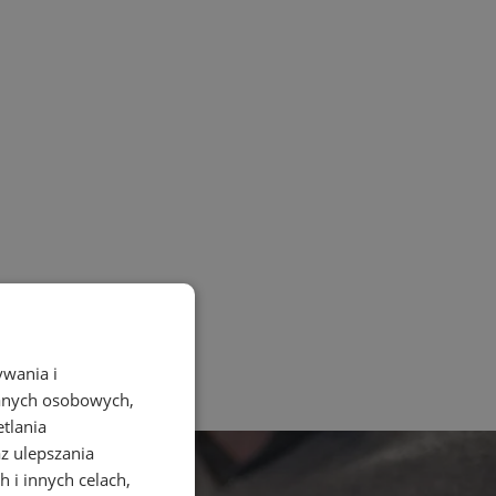
ywania i
danych osobowych,
etlania
az ulepszania
 i innych celach,