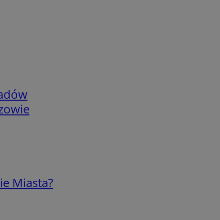
adów
rzowie
ie Miasta?