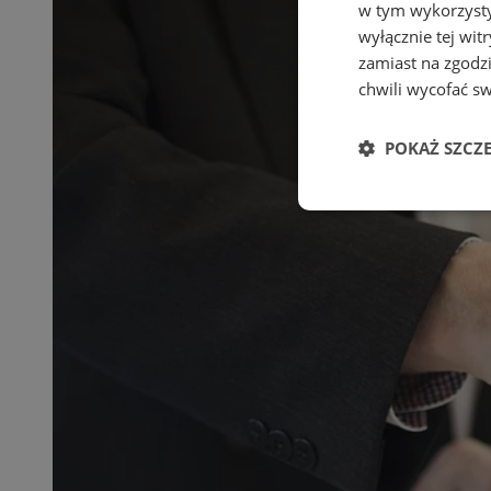
w tym wykorzysty
wyłącznie tej wi
zamiast na zgodz
chwili wycofać s
POKAŻ SZCZ
Niezbędne
Ni
Niezbędne pliki cook
zarządzanie kontem. 
Nazwa