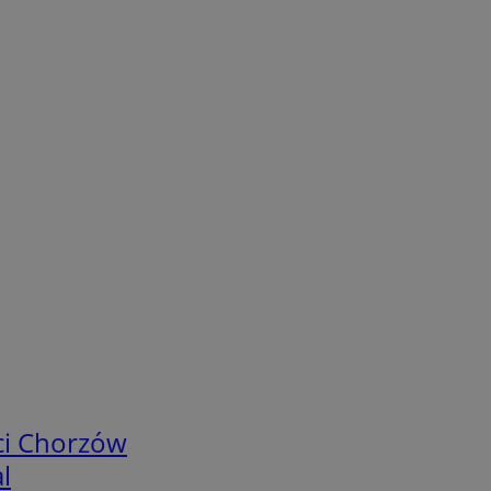
ci Chorzów
l