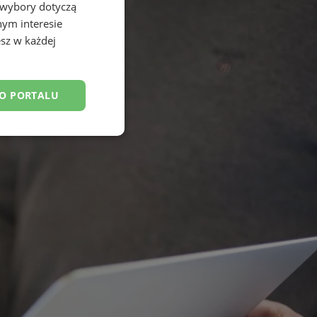
 wybory dotyczą
nym interesie
sz w każdej
DO PORTALU
esklasyfikowane
ane
owanie użytkownika i
j.