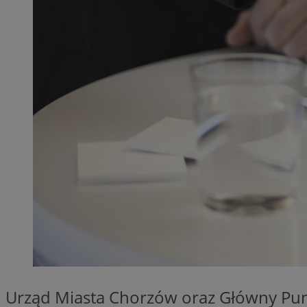
QeSessID
MvSessID
SessID
CookieScriptConse
__cf_bm
VISITOR_PRIVACY_
INGRESSCOOKIE
Urząd Miasta Chorzów oraz Główny Pun