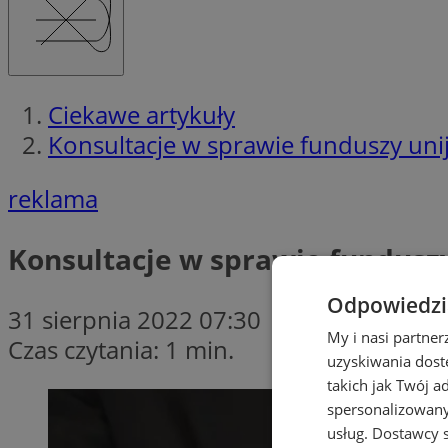
Ciekawe artykuły
Konsultacje w sprawie funduszy uni
reklama
Konsultacje w sprawie fundusz
Odpowiedzia
31 sierpnia 2022 07:30
My i nasi partne
Czas czytania: 1 min.
uzyskiwania dost
takich jak Twój a
spersonalizowanyc
usług.
Dostawcy s