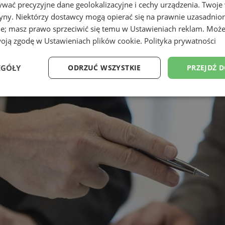
wać precyzyjne dane geolokalizacyjne i cechy urządzenia. Twoje
tryny. Niektórzy dostawcy mogą opierać się na prawnie uzasadnio
ie; masz prawo sprzeciwić się temu w
Ustawieniach reklam
. Może
woją zgodę w
Ustawieniach plików cookie
.
Polityka prywatności
EGÓŁY
ODRZUĆ WSZYSTKIE
PRZEJDŹ 
Wydajność
Targetowanie
Funkcjonalność
Ni
ezbędne
Wydajność
Targetowanie
Funkcjonalność
Niesklasyfikow
ie umożliwiają korzystanie z podstawowych funkcji strony internetowej, takich jak log
Bez niezbędnych plików cookie nie można prawidłowo korzystać ze strony internetowe
Okres
Provider
/
Domena
Opis
przechowywania