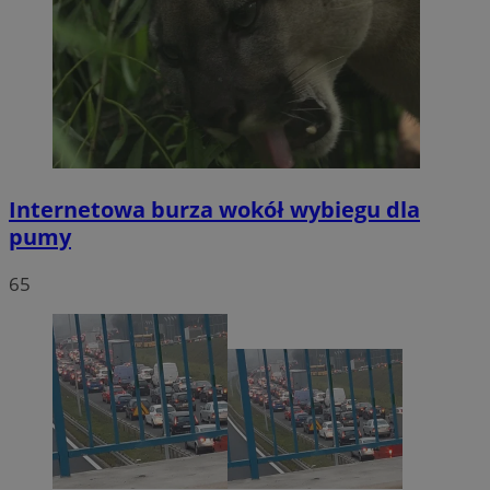
Internetowa burza wokół wybiegu dla
pumy
65