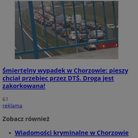
Śmiertelny wypadek w Chorzowie: pieszy
chciał przebiec przez DTŚ. Droga jest
zakorkowana!
61
reklama
Zobacz również
Wiadomości kryminalne w Chorzowie