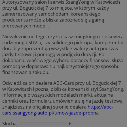
Autoryzowany salon i serwis SsangYong w Katowicach
przy ul. Bogucickiej 7 to miejsce, w którym każdy
zainteresowany samochodami koreańskiego
producenta może z bliska zapoznać się z gamą
oferowanych modeli.
Niezależnie od tego, czy szukasz miejskiego crossovera,
rodzinnego SUV-a, czy solidnego pick-upa, kompetentni
doradcy zaprezentują wszystkie walory auta podczas
jazdy testowej i pomogą w podjęciu decyzji. Po
dokonaniu właściwego wyboru doradcy finansowi służą
pomocą w dopasowaniu najkorzystniejszego sposobu
finansowania zakupu.
Odwiedź salon dealera ABC-Cars przy ul. Bogucickiej 7
w Katowicach i poznaj z bliska koreański styl SsangYong.
Informacje o wszystkich modelach marki, aktualne
cenniki oraz formularz umówienia się na jazdę testową
znajdziesz na oficjalnej stronie dealera
https://abc-
cars.ssangyong-auto.pl/umow-jazde-probna
Słuchaj
⏵︎