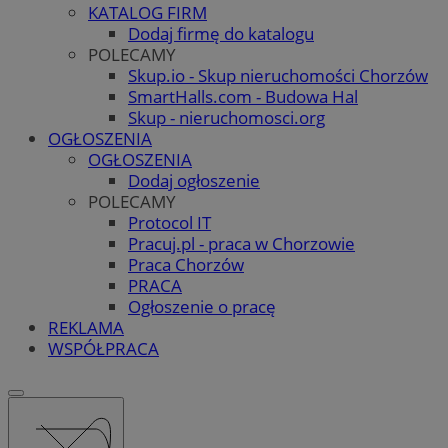
KATALOG FIRM
Dodaj firmę do katalogu
POLECAMY
Skup.io - Skup nieruchomości Chorzów
SmartHalls.com - Budowa Hal
Skup - nieruchomosci.org
OGŁOSZENIA
OGŁOSZENIA
Dodaj ogłoszenie
POLECAMY
Protocol IT
Pracuj.pl - praca w Chorzowie
Praca Chorzów
PRACA
Ogłoszenie o pracę
REKLAMA
WSPÓŁPRACA