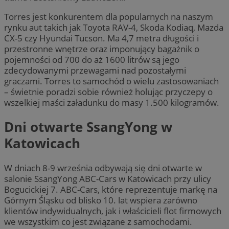
Torres jest konkurentem dla popularnych na naszym
rynku aut takich jak Toyota RAV-4, Skoda Kodiaq, Mazda
CX-5 czy Hyundai Tucson. Ma 4,7 metra długości i
przestronne wnętrze oraz imponujący bagażnik o
pojemności od 700 do aż 1600 litrów są jego
zdecydowanymi przewagami nad pozostałymi
graczami. Torres to samochód o wielu zastosowaniach
– świetnie poradzi sobie również holując przyczepy o
wszelkiej maści załadunku do masy 1.500 kilogramów.
Dni otwarte SsangYong w
Katowicach
W dniach 8-9 września odbywają się dni otwarte w
salonie SsangYong ABC-Cars w Katowicach przy ulicy
Bogucickiej 7. ABC-Cars, które reprezentuje markę na
Górnym Śląsku od blisko 10. lat wspiera zarówno
klientów indywidualnych, jak i właścicieli flot firmowych
we wszystkim co jest związane z samochodami.