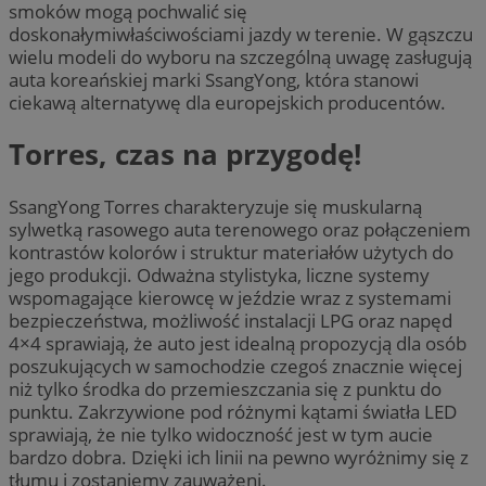
smoków mogą pochwalić się
doskonałymiwłaściwościami jazdy w terenie. W gąszczu
wielu modeli do wyboru na szczególną uwagę zasługują
auta koreańskiej marki SsangYong, która stanowi
ciekawą alternatywę dla europejskich producentów.
Torres, czas na przygodę!
SsangYong Torres charakteryzuje się muskularną
sylwetką rasowego auta terenowego oraz połączeniem
kontrastów kolorów i struktur materiałów użytych do
jego produkcji. Odważna stylistyka, liczne systemy
wspomagające kierowcę w jeździe wraz z systemami
bezpieczeństwa, możliwość instalacji LPG oraz napęd
4×4 sprawiają, że auto jest idealną propozycją dla osób
poszukujących w samochodzie czegoś znacznie więcej
niż tylko środka do przemieszczania się z punktu do
punktu. Zakrzywione pod różnymi kątami światła LED
sprawiają, że nie tylko widoczność jest w tym aucie
bardzo dobra. Dzięki ich linii na pewno wyróżnimy się z
tłumu i zostaniemy zauważeni.