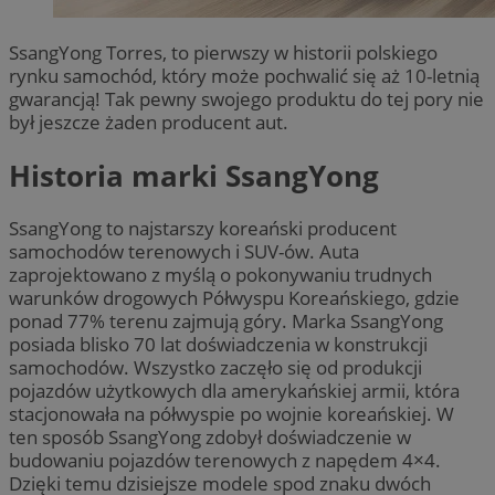
SsangYong Torres, to pierwszy w historii polskiego
rynku samochód, który może pochwalić się aż 10-letnią
gwarancją! Tak pewny swojego produktu do tej pory nie
był jeszcze żaden producent aut.
Historia marki SsangYong
SsangYong to najstarszy koreański producent
samochodów terenowych i SUV-ów. Auta
zaprojektowano z myślą o pokonywaniu trudnych
warunków drogowych Półwyspu Koreańskiego, gdzie
ponad 77% terenu zajmują góry. Marka SsangYong
posiada blisko 70 lat doświadczenia w konstrukcji
samochodów. Wszystko zaczęło się od produkcji
pojazdów użytkowych dla amerykańskiej armii, która
stacjonowała na półwyspie po wojnie koreańskiej. W
ten sposób SsangYong zdobył doświadczenie w
budowaniu pojazdów terenowych z napędem 4×4.
Dzięki temu dzisiejsze modele spod znaku dwóch