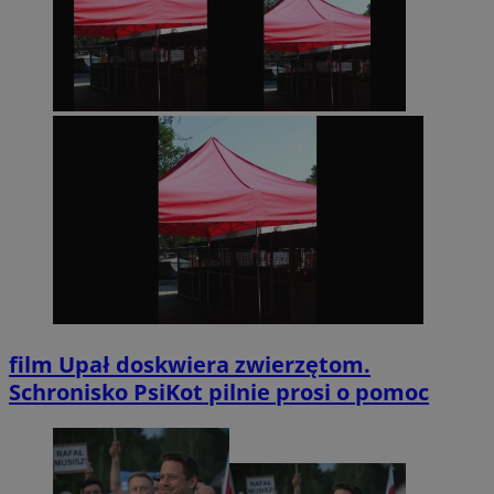
film
Upał doskwiera zwierzętom.
Schronisko PsiKot pilnie prosi o pomoc