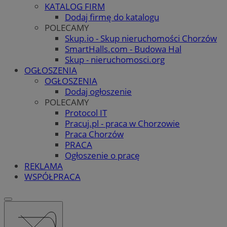
KATALOG FIRM
Dodaj firmę do katalogu
POLECAMY
Skup.io - Skup nieruchomości Chorzów
SmartHalls.com - Budowa Hal
Skup - nieruchomosci.org
OGŁOSZENIA
OGŁOSZENIA
Dodaj ogłoszenie
POLECAMY
Protocol IT
Pracuj.pl - praca w Chorzowie
Praca Chorzów
PRACA
Ogłoszenie o pracę
REKLAMA
WSPÓŁPRACA