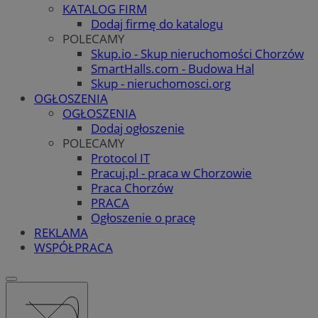
KATALOG FIRM
Dodaj firmę do katalogu
POLECAMY
Skup.io - Skup nieruchomości Chorzów
SmartHalls.com - Budowa Hal
Skup - nieruchomosci.org
OGŁOSZENIA
OGŁOSZENIA
Dodaj ogłoszenie
POLECAMY
Protocol IT
Pracuj.pl - praca w Chorzowie
Praca Chorzów
PRACA
Ogłoszenie o pracę
REKLAMA
WSPÓŁPRACA