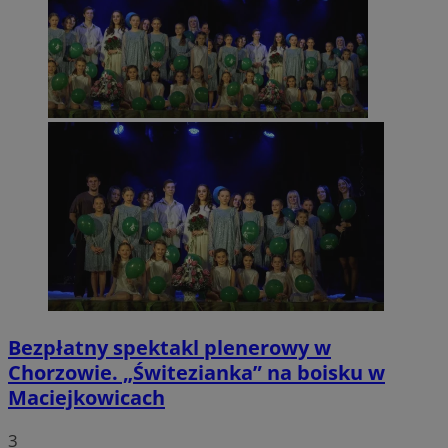
Bezpłatny spektakl plenerowy w
Chorzowie. „Świtezianka” na boisku w
Maciejkowicach
3