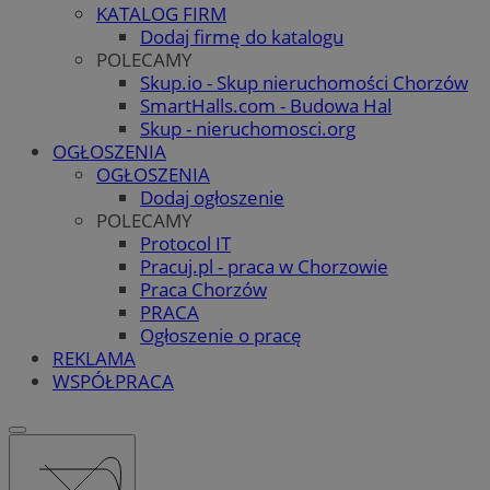
KATALOG FIRM
Dodaj firmę do katalogu
POLECAMY
Skup.io - Skup nieruchomości Chorzów
SmartHalls.com - Budowa Hal
Skup - nieruchomosci.org
OGŁOSZENIA
OGŁOSZENIA
Dodaj ogłoszenie
POLECAMY
Protocol IT
Pracuj.pl - praca w Chorzowie
Praca Chorzów
PRACA
Ogłoszenie o pracę
REKLAMA
WSPÓŁPRACA