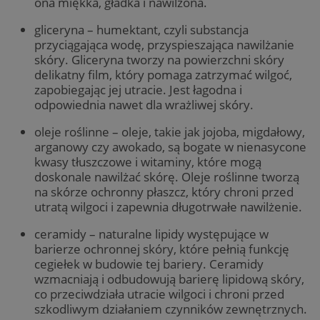
ona miękka, gładka i nawilżona.
gliceryna – humektant, czyli substancja
przyciągająca wodę, przyspieszająca nawilżanie
skóry. Gliceryna tworzy na powierzchni skóry
delikatny film, który pomaga zatrzymać wilgoć,
zapobiegając jej utracie. Jest łagodna i
odpowiednia nawet dla wrażliwej skóry.
oleje roślinne – oleje, takie jak jojoba, migdałowy,
arganowy czy awokado, są bogate w nienasycone
kwasy tłuszczowe i witaminy, które mogą
doskonale nawilżać skórę. Oleje roślinne tworzą
na skórze ochronny płaszcz, który chroni przed
utratą wilgoci i zapewnia długotrwałe nawilżenie.
ceramidy – naturalne lipidy występujące w
barierze ochronnej skóry, które pełnią funkcję
cegiełek w budowie tej bariery. Ceramidy
wzmacniają i odbudowują barierę lipidową skóry,
co przeciwdziała utracie wilgoci i chroni przed
szkodliwym działaniem czynników zewnętrznych.