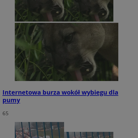
Internetowa burza wokół wybiegu dla
pumy
65