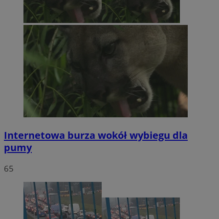
Internetowa burza wokół wybiegu dla
pumy
65