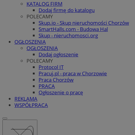
KATALOG FIRM
Dodaj firmę do katalogu
POLECAMY
Skup.io - Skup nieruchomości Chorzów
SmartHalls.com - Budowa Hal
Skup - nieruchomosci.org
OGŁOSZENIA
OGŁOSZENIA
Dodaj ogłoszenie
POLECAMY
Protocol IT
Pracuj.pl - praca w Chorzowie
Praca Chorzów
PRACA
Ogłoszenie o pracę
REKLAMA
WSPÓŁPRACA