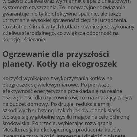
w całości z żeliwa oraz wymiennik ciepła z unikatowym
systemem czyszczenia. To innowacyjne rozwiązanie
gwarantuje nie tylko efektywne spalanie, ale także
utrzymanie wysokiej sprawności cieplnej urządzenia.
Co istotne, ślimak w tych kotłach również jest wykonany
z żeliwa sferoidalnego, co zwiększa odporność na
korozję i ścieranie.
Ogrzewanie dla przyszłości
planety. Kotły na ekogroszek
Korzyści wynikające z wykorzystania kotłów na
ekogroszek są wielowymiarowe. Po pierwsze,
efektywność energetyczna przekłada się na realne
oszczędności dla użytkowników, co ma znaczący wpływ
na budżet domowy. Po drugie, redukcja emisji
szkodliwych substancji, takich jak dwutlenek siarki,
wpisuje się w globalne wysiłki mające na celu ochronę
środowiska. Po trzecie, wybierając rozwiązania
Metalteres jako ekologicznego producenta kotłów,
inwestujemy w jakość, innowację i dbałość o planetę.