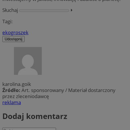
Słuchaj
⏵︎
Tagi:
ekogroszek
Udostępnij
karolina.goik
Źródło:
Art. sponsorowany / Materiał dostarczony
przez zleceniodawcę
reklama
Dodaj komentarz