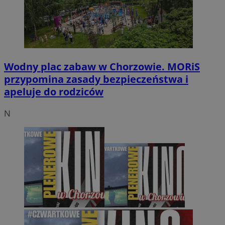
Wodny plac zabaw w Chorzowie. MORiS
przypomina zasady bezpieczeństwa i
apeluje do rodziców
N