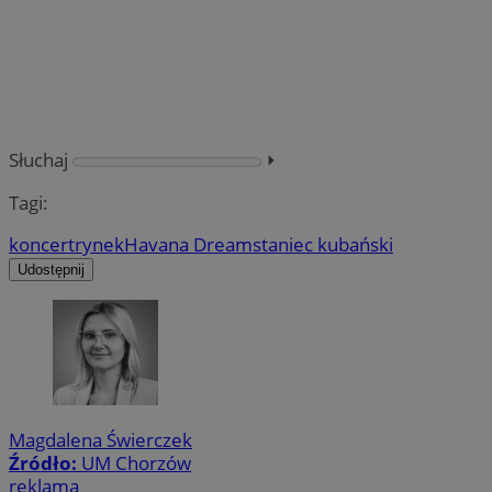
Słuchaj
⏵︎
Tagi:
koncert
rynek
Havana Dreams
taniec kubański
Udostępnij
Magdalena Świerczek
Źródło:
UM Chorzów
reklama