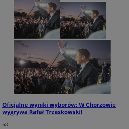
Oficjalne wyniki wyborów: W Chorzowie
wygrywa Rafał Trzaskowski!
68