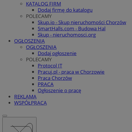
KATALOG FIRM
Dodaj firmę do katalogu
POLECAMY
Skup.io - Skup nieruchomości Chorzów
SmartHalls.com - Budowa Hal
Skup - nieruchomosci.org
OGŁOSZENIA
OGŁOSZENIA
Dodaj ogłoszenie
POLECAMY
Protocol IT
Pracuj.pl - praca w Chorzowie
Praca Chorzów
PRACA
Ogłoszenie o pracę
REKLAMA
WSPÓŁPRACA