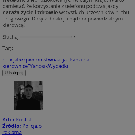
pamiętać, że korzystanie z telefonu podczas jazdy
naraża życie i zdrowie
wszystkich uczestników ruchu
drogowego. Dołącz do akcji i bądź odpowiedzialnym
kierowcą!
Słuchaj
⏵︎
Tagi:
policja
bezpieczeństwo
akcja „Łapki na
kierownicę”
Yanosik
Wypadki
Udostępnij
Artur Kristof
Źródło:
Policja.pl
reklama