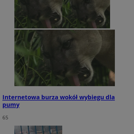
Internetowa burza wokół wybiegu dla
pumy
65