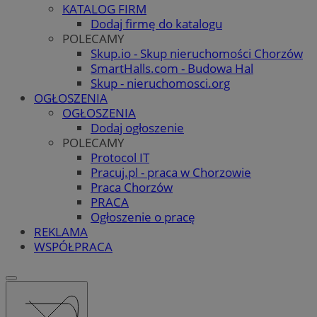
KATALOG FIRM
Dodaj firmę do katalogu
POLECAMY
Skup.io - Skup nieruchomości Chorzów
SmartHalls.com - Budowa Hal
Skup - nieruchomosci.org
OGŁOSZENIA
OGŁOSZENIA
Dodaj ogłoszenie
POLECAMY
Protocol IT
Pracuj.pl - praca w Chorzowie
Praca Chorzów
PRACA
Ogłoszenie o pracę
REKLAMA
WSPÓŁPRACA