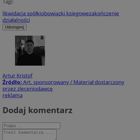
Tagi:
likwidacja spółki
obowiązki księgowe
zakończenie
działalności
Udostępnij
Artur Kristof
Źródło:
Art. sponsorowany / Materiał dostarczony
przez zleceniodawcę
reklama
Dodaj komentarz