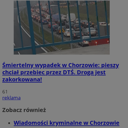
Śmiertelny wypadek w Chorzowie: pieszy
chciał przebiec przez DTŚ. Droga jest
zakorkowana!
61
reklama
Zobacz również
Wiadomości kryminalne w Chorzowie