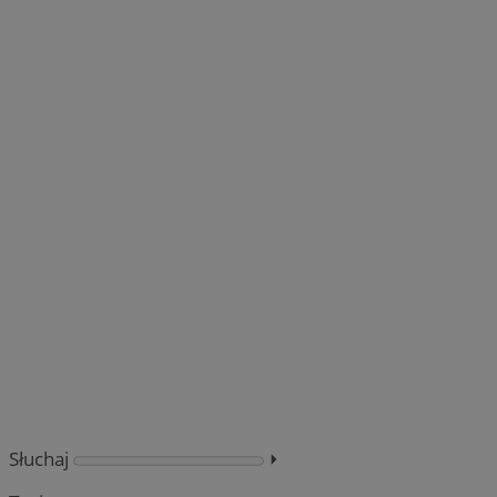
Słuchaj
⏵︎