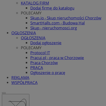
KATALOG FIRM
Dodaj firmę do katalogu
POLECAMY
Skup.io - Skup nieruchomości Chorzów
SmartHalls.com - Budowa Hal
Skup - nieruchomosci.org
OGŁOSZENIA
OGŁOSZENIA
Dodaj ogłoszenie
POLECAMY
Protocol IT
Pracuj.pl - praca w Chorzowie
Praca Chorzów
PRACA
Ogłoszenie o pracę
REKLAMA
WSPÓŁPRACA