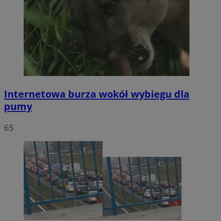
Internetowa burza wokół wybiegu dla
pumy
65