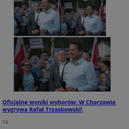
Oficjalne wyniki wyborów: W Chorzowie
wygrywa Rafał Trzaskowski!
74