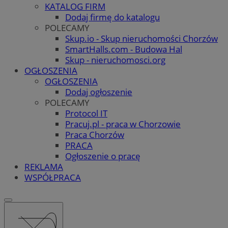
KATALOG FIRM
Dodaj firmę do katalogu
POLECAMY
Skup.io - Skup nieruchomości Chorzów
SmartHalls.com - Budowa Hal
Skup - nieruchomosci.org
OGŁOSZENIA
OGŁOSZENIA
Dodaj ogłoszenie
POLECAMY
Protocol IT
Pracuj.pl - praca w Chorzowie
Praca Chorzów
PRACA
Ogłoszenie o pracę
REKLAMA
WSPÓŁPRACA