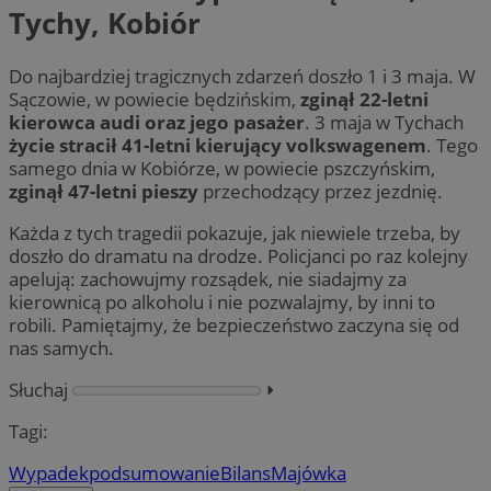
Tychy, Kobiór
Do najbardziej tragicznych zdarzeń doszło 1 i 3 maja. W
Sączowie, w powiecie będzińskim,
zginął 22-letni
kierowca audi oraz jego pasażer
. 3 maja w Tychach
życie stracił 41-letni kierujący volkswagenem
. Tego
samego dnia w Kobiórze, w powiecie pszczyńskim,
zginął 47-letni pieszy
przechodzący przez jezdnię.
Każda z tych tragedii pokazuje, jak niewiele trzeba, by
doszło do dramatu na drodze. Policjanci po raz kolejny
apelują: zachowujmy rozsądek, nie siadajmy za
kierownicą po alkoholu i nie pozwalajmy, by inni to
robili. Pamiętajmy, że bezpieczeństwo zaczyna się od
nas samych.
Słuchaj
⏵︎
Tagi:
Wypadek
podsumowanie
Bilans
Majówka