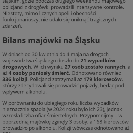
śląskim, gdzie podczas długiego weekendu majowego
policjanci z drogówki prowadzili intensywne kontrole.
Niestety, mimo licznych apeli i obecności
funkcjonariuszy, nie udało się uniknąć tragicznych
zdarzeń.
Bilans majówki na Śląsku
W dniach od 30 kwietnia do 4 maja na drogach
województwa śląskiego doszło do
21 wypadków
drogowych
. W ich wyniku
27 osób zostało rannych
, a
aż
4 osoby poniosły śmierć
. Odnotowano również
336 kolizji
. Policjanci zatrzymali aż
179 kierowców
,
którzy zdecydowali się prowadzić pojazdy, będąc pod
wpływem alkoholu.
W porównaniu do ubiegłego roku liczba wypadków
nieznacznie spadła (w 2024 roku było ich 23), jednak
wzrosła liczba ofiar śmiertelnych. Przypomnijmy – w
poprzednią majówkę zginęły 3 osoby, a 168 kierowców
prowadziło po alkoholu. Kolizji wówczas odnotowano aż