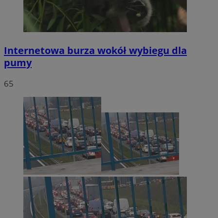
Internetowa burza wokół wybiegu dla
pumy
65