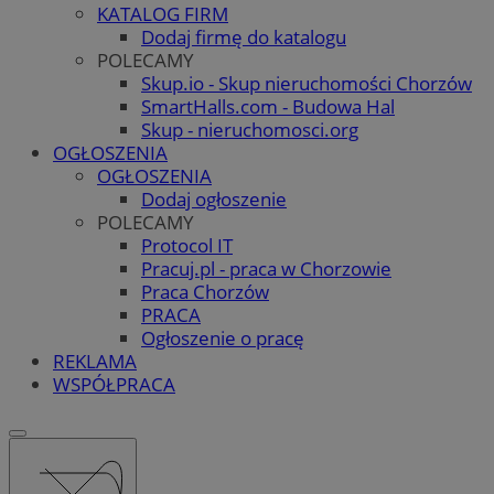
KATALOG FIRM
Dodaj firmę do katalogu
POLECAMY
Skup.io - Skup nieruchomości Chorzów
SmartHalls.com - Budowa Hal
Skup - nieruchomosci.org
OGŁOSZENIA
OGŁOSZENIA
Dodaj ogłoszenie
POLECAMY
Protocol IT
Pracuj.pl - praca w Chorzowie
Praca Chorzów
PRACA
Ogłoszenie o pracę
REKLAMA
WSPÓŁPRACA