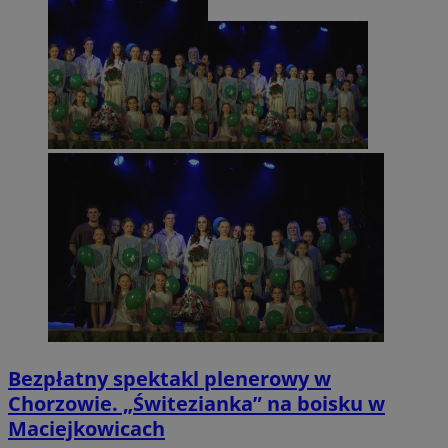
Bezpłatny spektakl plenerowy w
Chorzowie. „Świtezianka” na boisku w
Maciejkowicach