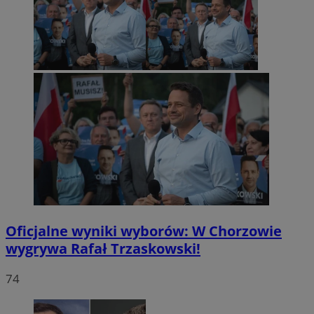
Oficjalne wyniki wyborów: W Chorzowie
wygrywa Rafał Trzaskowski!
74