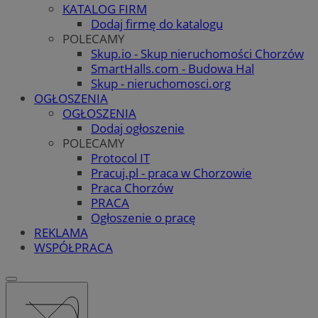
KATALOG FIRM
Dodaj firmę do katalogu
POLECAMY
Skup.io - Skup nieruchomości Chorzów
SmartHalls.com - Budowa Hal
Skup - nieruchomosci.org
OGŁOSZENIA
OGŁOSZENIA
Dodaj ogłoszenie
POLECAMY
Protocol IT
Pracuj.pl - praca w Chorzowie
Praca Chorzów
PRACA
Ogłoszenie o pracę
REKLAMA
WSPÓŁPRACA