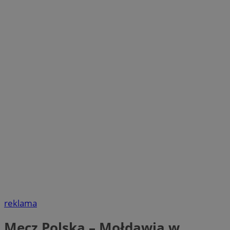
reklama
Mecz Polska – Mołdawia w