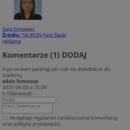
Sara Synowiec
Źródło:
TAURON Park Śląski
reklama
Komentarze (1)
DODAJ
A po co wam parkingi jak i tak nie dojedziecie do
stadionu.
edzio listonosz
2025-06-03 o 15:09
6
Odpowiedz
Akceptuję regulamin zamieszczania komentarzy
oraz politykę prywatności.