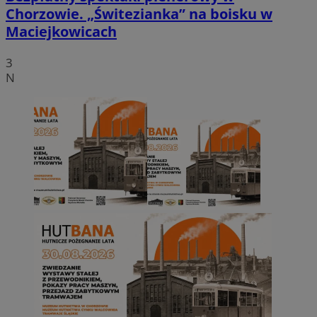
Chorzowie. „Świtezianka” na boisku w
Maciejkowicach
3
N