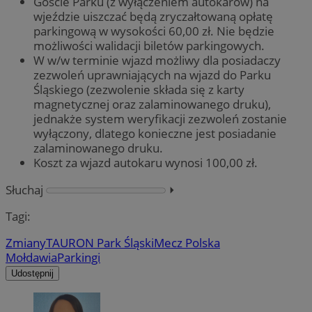
Goście Parku (z wyłączeniem autokarów) na
wjeździe uiszczać będą zryczałtowaną opłatę
parkingową w wysokości 60,00 zł. Nie będzie
możliwości walidacji biletów parkingowych.
W w/w terminie wjazd możliwy dla posiadaczy
zezwoleń uprawniających na wjazd do Parku
Śląskiego (zezwolenie składa się z karty
magnetycznej oraz zalaminowanego druku),
jednakże system weryfikacji zezwoleń zostanie
wyłączony, dlatego konieczne jest posiadanie
zalaminowanego druku.
Koszt za wjazd autokaru wynosi 100,00 zł.
Słuchaj
⏵︎
Tagi:
Zmiany
TAURON Park Śląski
Mecz Polska
Mołdawia
Parkingi
Udostępnij