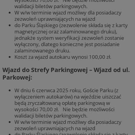
walidacji biletów parkingowych.
W w/w terminie wjazd możliwy dla posiadaczy
zezwoleń uprawniających na wjazd
do Parku Śląskiego (zezwolenie składa się z karty
magnetycznej oraz zalaminowanego druku),
jednakże system weryfikacji zezwoleń zostanie
wyłączony, dlatego konieczne jest posiadanie
zalaminowanego druku.
Koszt za wjazd autokaru wynosi 100,00 zł.
Wjazd do Strefy Parkingowej – Wjazd od ul.
Parkowej:
W dniu 6 czerwca 2025 roku, Goście Parku (z
wyłączeniem autokarów) na wjeździe uiszczać
będą zryczałtowaną opłatę parkingową w
wysokości 70,00 zł. Nie będzie możliwości
walidacji biletów parkingowych.
W w/w terminie wjazd możliwy dla posiadaczy
zezwoleń uprawniających na wjazd
do Parku Śląskiego (zezwolenie składa się z karty