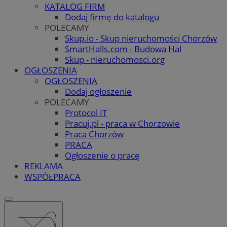
KATALOG FIRM
Dodaj firmę do katalogu
POLECAMY
Skup.io - Skup nieruchomości Chorzów
SmartHalls.com - Budowa Hal
Skup - nieruchomosci.org
OGŁOSZENIA
OGŁOSZENIA
Dodaj ogłoszenie
POLECAMY
Protocol IT
Pracuj.pl - praca w Chorzowie
Praca Chorzów
PRACA
Ogłoszenie o pracę
REKLAMA
WSPÓŁPRACA