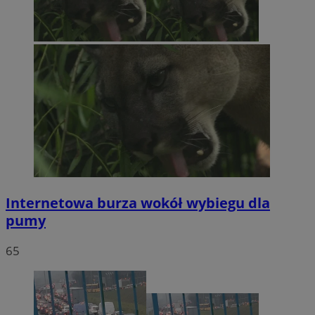
Internetowa burza wokół wybiegu dla
pumy
65