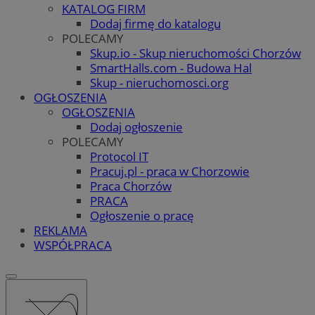
KATALOG FIRM
Dodaj firmę do katalogu
POLECAMY
Skup.io - Skup nieruchomości Chorzów
SmartHalls.com - Budowa Hal
Skup - nieruchomosci.org
OGŁOSZENIA
OGŁOSZENIA
Dodaj ogłoszenie
POLECAMY
Protocol IT
Pracuj.pl - praca w Chorzowie
Praca Chorzów
PRACA
Ogłoszenie o pracę
REKLAMA
WSPÓŁPRACA