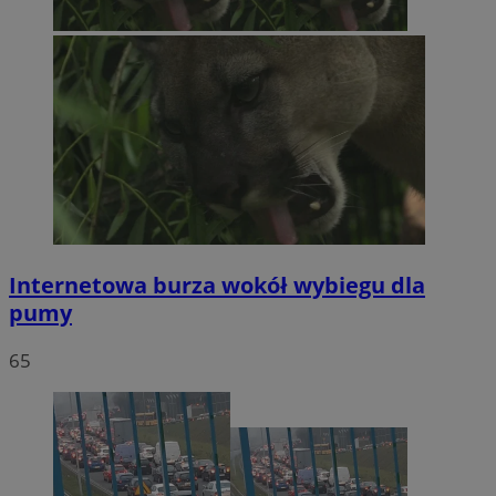
Internetowa burza wokół wybiegu dla
pumy
65