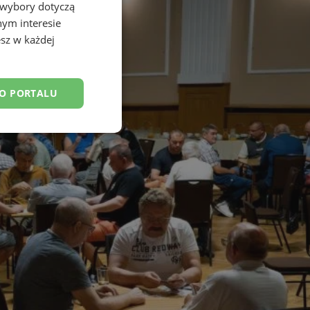
 wybory dotyczą
nym interesie
sz w każdej
DO PORTALU
esklasyfikowane
ane
owanie użytkownika i
j.