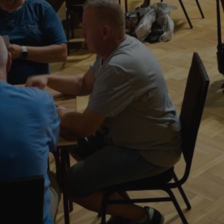
mojchorzow.pl
1 rok
Ten plik cookie przechowuje id
mojchorzow.pl
1 rok
Ten plik cookie przechowuje id
mojchorzow.pl
1 rok
Ten plik cookie przechowuje id
nt
4 tygodnie 2 dni
Ten plik cookie jest używany p
CookieScript
Script.com do zapamiętywania 
mojchorzow.pl
dotyczących zgody użytkownika
Jest to konieczne, aby baner c
Script.com działał poprawnie.
29 minut 53
Ten plik cookie służy do rozróż
Cloudflare Inc.
sekundy
botów. Jest to korzystne dla s
.temu.com
ponieważ umożliwia tworzeni
na temat korzystania z jej wit
METADATA
5 miesięcy 4
Ten plik cookie przechowuje i
YouTube
tygodnie
użytkownika oraz jego prefere
.youtube.com
prywatności podczas korzystan
Rejestruje wybory dotyczące p
Google Privacy Policy
i ustawień zgody, zapewniając 
w kolejnych wizytach. Dzięki 
musi ponownie konfigurować s
co zwiększa wygodę i zgodność
ochrony danych.
Sesja
Rejestruje, który klaster serw
NGINX Inc.
gościa. Jest to używane w kont
bh.contextweb.com
równoważenia obciążenia w ce
doświadczenia użytkownika.