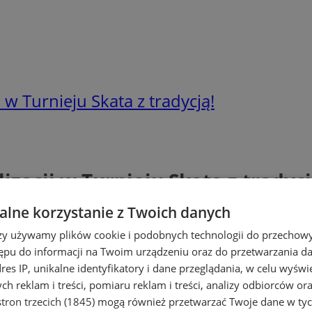
i w Turnieju Skata z tradycją!
izacji w Turnieju Skata z tradycj
lne korzystanie z Twoich danych
rzy używamy plików cookie i podobnych technologii do przechow
ępu do informacji na Twoim urządzeniu oraz do przetwarzania 
dres IP, unikalne identyfikatory i dane przeglądania, w celu wyświ
h reklam i treści, pomiaru reklam i treści, analizy odbiorców or
tron trzecich (1845)
mogą również przetwarzać Twoje dane w tych