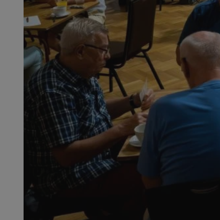
QeSessID
MvSessID
SessID
CookieScriptConse
__cf_bm
VISITOR_PRIVACY_
INGRESSCOOKIE