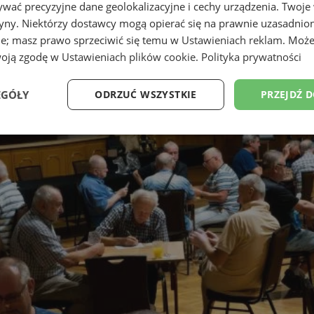
wać precyzyjne dane geolokalizacyjne i cechy urządzenia. Twoje
tryny. Niektórzy dostawcy mogą opierać się na prawnie uzasadnio
ie; masz prawo sprzeciwić się temu w
Ustawieniach reklam
. Może
woją zgodę w
Ustawieniach plików cookie
.
Polityka prywatności
EGÓŁY
ODRZUĆ WSZYSTKIE
PRZEJDŹ 
Wydajność
Targetowanie
Funkcjonalność
Ni
ezbędne
Wydajność
Targetowanie
Funkcjonalność
Niesklasyfikow
ie umożliwiają korzystanie z podstawowych funkcji strony internetowej, takich jak log
Bez niezbędnych plików cookie nie można prawidłowo korzystać ze strony internetowe
Okres
Provider
/
Domena
Opis
przechowywania