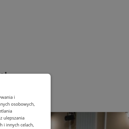
ą!
ywania i
danych osobowych,
etlania
az ulepszania
 i innych celach,