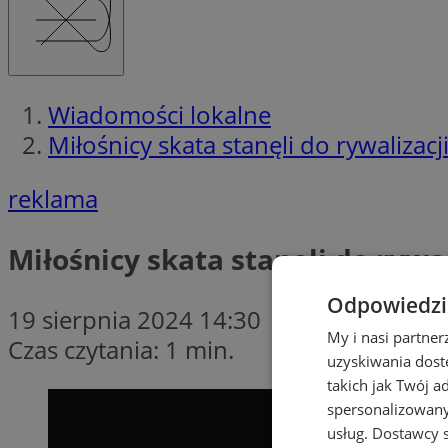
Wiadomości lokalne
Miłośnicy skata stanęli do rywalizacj
reklama
Miłośnicy skata stanęli do rywal
Odpowiedzia
19 sierpnia 2024 14:30
My i nasi partne
Czas czytania: 1 min.
uzyskiwania dost
takich jak Twój a
spersonalizowanyc
usług.
Dostawcy s