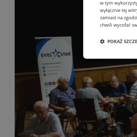
w tym wykorzysty
wyłącznie tej wi
zamiast na zgodz
chwili wycofać s
POKAŻ SZCZ
Niezbędne
Ni
Niezbędne pliki cook
zarządzanie kontem. 
Nazwa