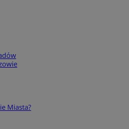
adów
rzowie
ie Miasta?