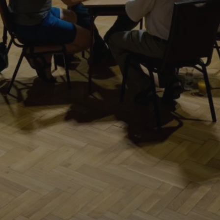
entyfikator sesji.
entyfikator sesji.
entyfikator sesji.
rzez usługę Cookie-
preferencji
 na pliki cookie.
ookie Cookie-
niania ludzi i
trony internetowej,
e ważnych raportów
ryny internetowej.
nformacje o zgodzie
ncjach dotyczących
ia z witryny.
olityki prywatności
ich przestrzeganie
temu użytkownik nie
woich preferencji,
 z regulacjami
erów obsługuje
ekście
lu optymalizacji